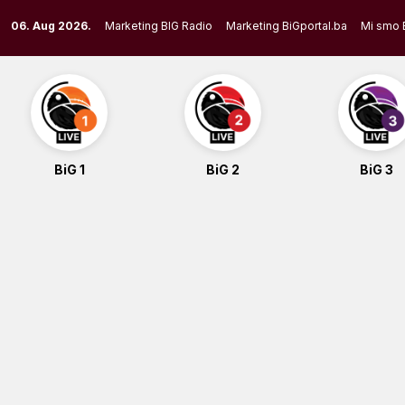
Skip
06. Aug 2026.
Marketing BIG Radio
Marketing BiGportal.ba
Mi smo 
to
content
BiG 1
BiG 2
BiG 3