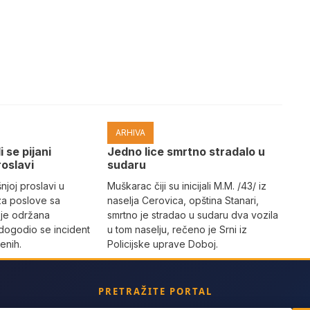
ARHIVA
i se pijani
Јedno lice smrtno stradalo u
roslavi
sudaru
joj proslavi u
Muškarac čiji su inicijali M.M. /43/ iz
za poslove sa
naselja Cerovica, opština Stanari,
 je održana
smrtno je stradao u sudaru dva vozila
dogodio se incident
u tom naselju, rečeno je Srni iz
enih.
Policijske uprave Doboj.
PRETRAŽITE PORTAL