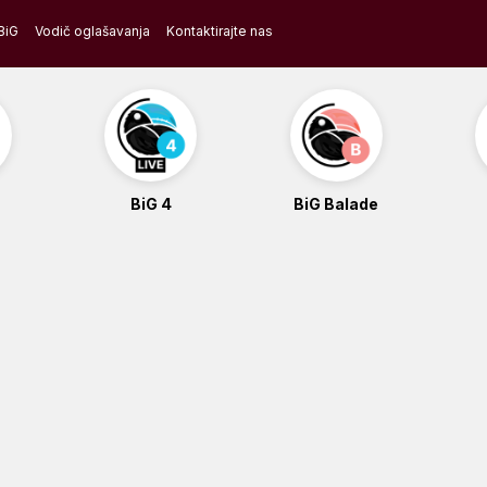
BiG
Vodič oglašavanja
Kontaktirajte nas
BiG 4
BiG Balade