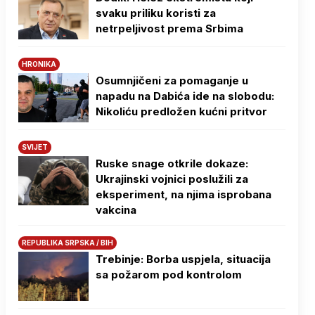
svaku priliku koristi za
netrpeljivost prema Srbima
HRONIKA
Osumnjičeni za pomaganje u
napadu na Dabića ide na slobodu:
Nikoliću predložen kućni pritvor
SVIJET
Ruske snage otkrile dokaze:
Ukrajinski vojnici poslužili za
eksperiment, na njima isprobana
vakcina
REPUBLIKA SRPSKA / BIH
Trebinje: Borba uspjela, situacija
sa požarom pod kontrolom