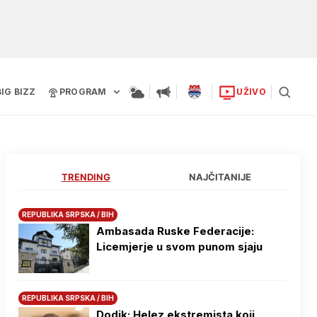
BIG BIZZ
PROGRAM
UŽIVO
TRENDING
NAJČITANIJE
REPUBLIKA SRPSKA / BIH
Ambasada Ruske Federacije:
Licemjerje u svom punom sjaju
REPUBLIKA SRPSKA / BIH
Dodik: Helez ekstremista koji