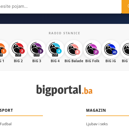
ch
RADIO STANICE
G 1
BiG 2
BiG 3
BiG 4
BiG Balade
BiG Folk
BiG iG
BiG
SPORT
MAGAZIN
Fudbal
Ljubav i seks