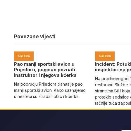
Povezane vijesti
ARHIVA
ARHIVA
Pao manji sportski avion u
Incident: Potukl
Prijedoru, poginuo poznati
inspektori na p
instruktor i njegova kćerka
Na prednovogodišn
Na području Prijedora danas je pao
restoranu Službe 
manji sportski avion. Kako saznajemo
strancima BiH koja
u nesreći su stradali otac i kćerka.
protekle sedmice 
tačnije tuča zaposl