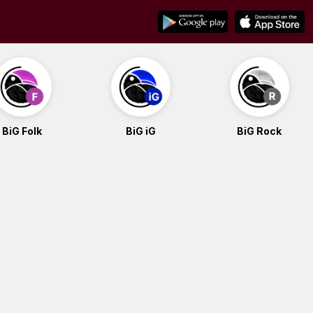
BiG Folk
BiG iG
BiG Rock