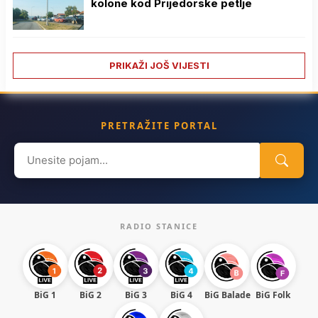
kolone kod Prijedorske petlje
PRIKAŽI JOŠ VIJESTI
PRETRAŽITE PORTAL
Search
for:
RADIO STANICE
BiG 1
BiG 2
BiG 3
BiG 4
BiG Balade
BiG Folk