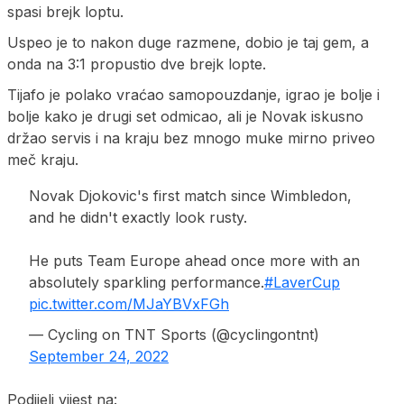
spasi brejk loptu.
Uspeo je to nakon duge razmene, dobio je taj gem, a
onda na 3:1 propustio dve brejk lopte.
Tijafo je polako vraćao samopouzdanje, igrao je bolje i
bolje kako je drugi set odmicao, ali je Novak iskusno
držao servis i na kraju bez mnogo muke mirno priveo
meč kraju.
Novak Djokovic's first match since Wimbledon,
and he didn't exactly look rusty.
He puts Team Europe ahead once more with an
absolutely sparkling performance.
#LaverCup
pic.twitter.com/MJaYBVxFGh
— Cycling on TNT Sports (@cyclingontnt)
September 24, 2022
Podijeli vijest na: