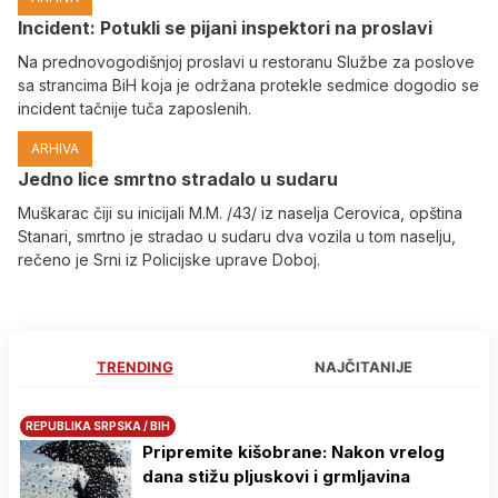
Incident: Potukli se pijani inspektori na proslavi
Na prednovogodišnjoj proslavi u restoranu Službe za poslove
sa strancima BiH koja je održana protekle sedmice dogodio se
incident tačnije tuča zaposlenih.
ARHIVA
Јedno lice smrtno stradalo u sudaru
Muškarac čiji su inicijali M.M. /43/ iz naselja Cerovica, opština
Stanari, smrtno je stradao u sudaru dva vozila u tom naselju,
rečeno je Srni iz Policijske uprave Doboj.
TRENDING
NAJČITANIJE
REPUBLIKA SRPSKA / BIH
Pripremite kišobrane: Nakon vrelog
dana stižu pljuskovi i grmljavina