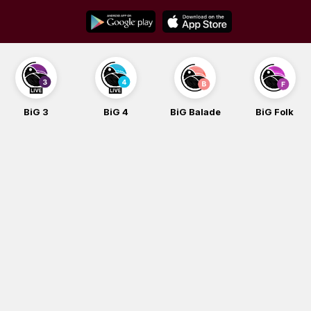
Skip
to
content
BiG 3
BiG 4
BiG Balade
BiG Folk