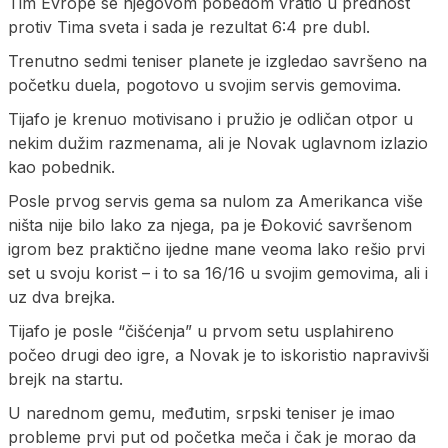
Tim Evrope se njegovom pobedom vratio u prednost
protiv Tima sveta i sada je rezultat 6:4 pre dubl.
Trenutno sedmi teniser planete je izgledao savršeno na
početku duela, pogotovo u svojim servis gemovima.
Tijafo je krenuo motivisano i pružio je odličan otpor u
nekim dužim razmenama, ali je Novak uglavnom izlazio
kao pobednik.
Posle prvog servis gema sa nulom za Amerikanca više
ništa nije bilo lako za njega, pa je Đoković savršenom
igrom bez praktično ijedne mane veoma lako rešio prvi
set u svoju korist – i to sa 16/16 u svojim gemovima, ali i
uz dva brejka.
Tijafo je posle “čišćenja” u prvom setu usplahireno
počeo drugi deo igre, a Novak je to iskoristio napravivši
brejk na startu.
U narednom gemu, međutim, srpski teniser je imao
probleme prvi put od početka meča i čak je morao da