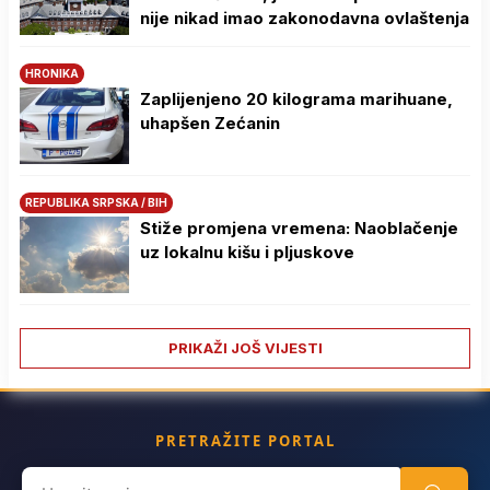
nije nikad imao zakonodavna ovlaštenja
HRONIKA
Zaplijenjeno 20 kilograma marihuane,
uhapšen Zećanin
REPUBLIKA SRPSKA / BIH
Stiže promjena vremena: Naoblačenje
uz lokalnu kišu i pljuskove
PRIKAŽI JOŠ VIJESTI
PRETRAŽITE PORTAL
Search