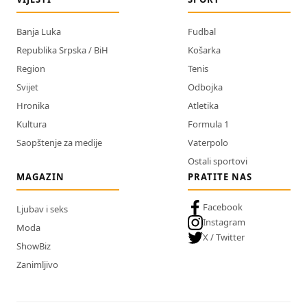
Banja Luka
Fudbal
Republika Srpska / BiH
Košarka
Region
Tenis
Svijet
Odbojka
Hronika
Atletika
Kultura
Formula 1
Saopštenje za medije
Vaterpolo
Ostali sportovi
MAGAZIN
PRATITE NAS
Facebook
Ljubav i seks
Instagram
Moda
X / Twitter
ShowBiz
Zanimljivo