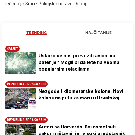
rečeno je Srni iz Policijske uprave Doboj.
TRENDING
NAJČITANIJE
SVIJET
Uskoro će nas prevoziti avioni na
baterije? Mogli bi da lete na veoma
popularnim relacijama
REPUBLIKA SRPSKA / BIH
Nezgode i kilometarske kolone: Novi
kolaps na putu ka moru u Hrvatskoj
REPUBLIKA SRPSKA / BIH
Autori sa Harvarda: Svi nametnuti
zakoni ništavni, jer visoki predstavnik