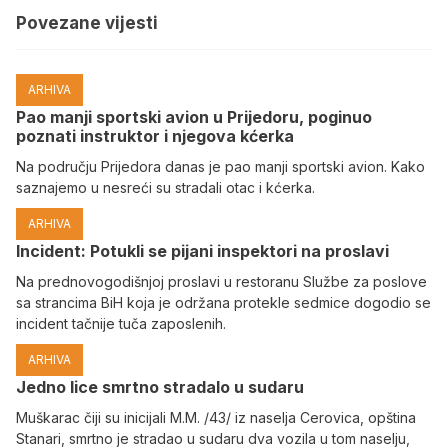
Povezane vijesti
ARHIVA
Pao manji sportski avion u Prijedoru, poginuo
poznati instruktor i njegova kćerka
Na području Prijedora danas je pao manji sportski avion. Kako
saznajemo u nesreći su stradali otac i kćerka.
ARHIVA
Incident: Potukli se pijani inspektori na proslavi
Na prednovogodišnjoj proslavi u restoranu Službe za poslove
sa strancima BiH koja je održana protekle sedmice dogodio se
incident tačnije tuča zaposlenih.
ARHIVA
Јedno lice smrtno stradalo u sudaru
Muškarac čiji su inicijali M.M. /43/ iz naselja Cerovica, opština
Stanari, smrtno je stradao u sudaru dva vozila u tom naselju,