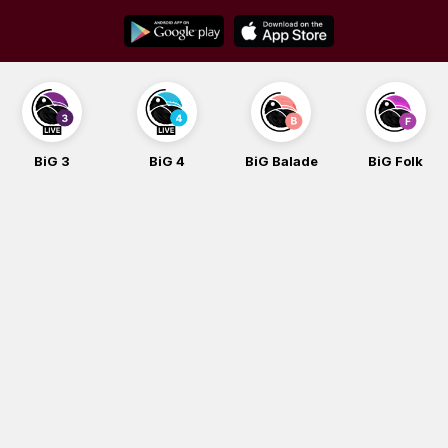
Skip
to
content
BiG 3
BiG 4
BiG Balade
BiG Folk