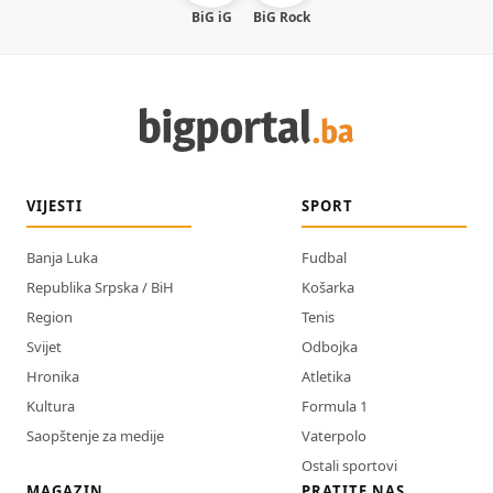
BiG iG
BiG Rock
VIJESTI
SPORT
Banja Luka
Fudbal
Republika Srpska / BiH
Košarka
Region
Tenis
Svijet
Odbojka
Hronika
Atletika
Kultura
Formula 1
Saopštenje za medije
Vaterpolo
Ostali sportovi
MAGAZIN
PRATITE NAS