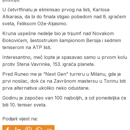
U četvrtfinalu je eliminisao prvog na listi, Karlosa
Alkarasa, da bi do finala stigao pobedom nad 8. igračem
sveta, Feliksom Ože-Aljasimo.
Kruna uspešne nedelje bio je trijumf nad Novakom
Đokovićem, šestostrukim šampionom Bersija i sedmim
teniserom na ATP listi.
Interesantno, meč lopte je spasavao samo u prvom kolu
protiv Stena Vavrinke, 153. igrača planete.
Pred Runeo me je “Next Gen” turniru u Milanu, gde je
prvi nosilac, dok će na Završnom mastersu u Torinu biti
prva alternativa ukoliko neko odustane.
Godinu je započeo van 100 najboljih, a od ponedeljka će
biti 10. teniser sveta.
Podijeli vijest na: