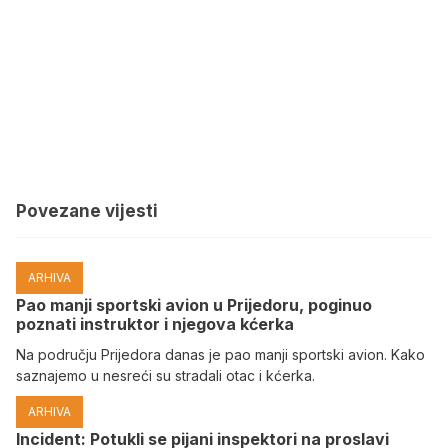
Povezane vijesti
ARHIVA
Pao manji sportski avion u Prijedoru, poginuo
poznati instruktor i njegova kćerka
Na području Prijedora danas je pao manji sportski avion. Kako
saznajemo u nesreći su stradali otac i kćerka.
ARHIVA
Incident: Potukli se pijani inspektori na proslavi