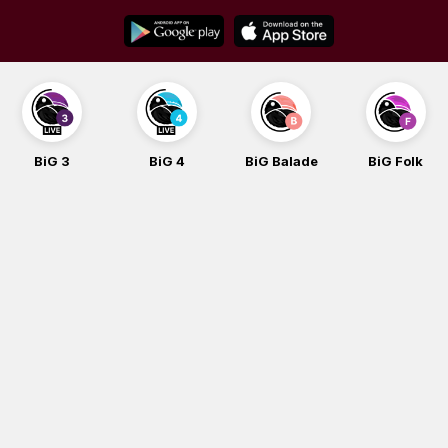
Skip
to
content
BiG 3
BiG 4
BiG Balade
BiG Folk