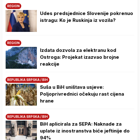
REGION
Udes predsjednice Slovenije pokrenuo
istragu: Ko je Ruskinja iz vozila?
REGION
Izdata dozvola za elektranu kod
Ostroga: Projekat izazvao brojne
reakcije
REPUBLIKA SRPSKA / BIH
Suša u BiH uništava usjeve:
Poljoprivrednici očekuju rast cijena
hrane
REPUBLIKA SRPSKA / BIH
BiH aplicirala za SEPA: Naknade za
uplate iz inostranstva biće jeftinije do
94%