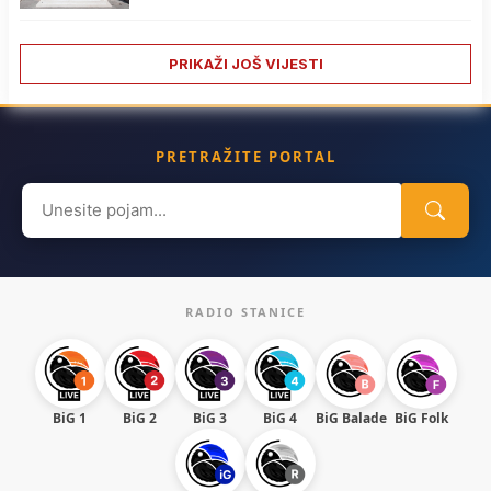
PRIKAŽI JOŠ VIJESTI
PRETRAŽITE PORTAL
Search
for:
RADIO STANICE
BiG 1
BiG 2
BiG 3
BiG 4
BiG Balade
BiG Folk