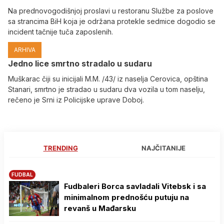
Na prednovogodišnjoj proslavi u restoranu Službe za poslove
sa strancima BiH koja je održana protekle sedmice dogodio se
incident tačnije tuča zaposlenih.
ARHIVA
Јedno lice smrtno stradalo u sudaru
Muškarac čiji su inicijali M.M. /43/ iz naselja Cerovica, opština
Stanari, smrtno je stradao u sudaru dva vozila u tom naselju,
rečeno je Srni iz Policijske uprave Doboj.
TRENDING
NAJČITANIJE
FUDBAL
Fudbaleri Borca savladali Vitebsk i sa
minimalnom prednošću putuju na
revanš u Mađarsku