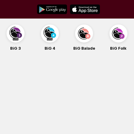
Skip
to
content
BiG 3
BiG 4
BiG Balade
BiG Folk