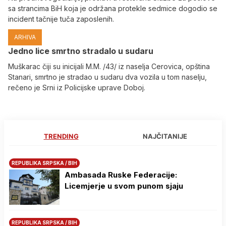
sa strancima BiH koja je održana protekle sedmice dogodio se
incident tačnije tuča zaposlenih.
ARHIVA
Јedno lice smrtno stradalo u sudaru
Muškarac čiji su inicijali M.M. /43/ iz naselja Cerovica, opština
Stanari, smrtno je stradao u sudaru dva vozila u tom naselju,
rečeno je Srni iz Policijske uprave Doboj.
TRENDING
NAJČITANIJE
REPUBLIKA SRPSKA / BIH
Ambasada Ruske Federacije:
Licemjerje u svom punom sjaju
REPUBLIKA SRPSKA / BIH