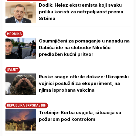
Dodik: Helez ekstremista koji svaku
priliku koristi za netrpeljivost prema
Srbima
HRONIKA
Osumnjičeni za pomaganje u napadu na
Dabića ide na slobodu: Nikoliću
predložen kućni pritvor
SVIJET
Ruske snage otkrile dokaze: Ukrajinski
vojnici poslužili za eksperiment, na
njima isprobana vakcina
REPUBLIKA SRPSKA / BIH
Trebinje: Borba uspjela, situacija sa
požarom pod kontrolom