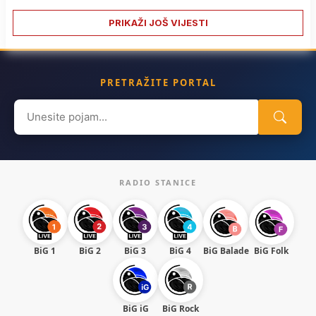
PRIKAŽI JOŠ VIJESTI
PRETRAŽITE PORTAL
Search
for:
RADIO STANICE
BiG 1
BiG 2
BiG 3
BiG 4
BiG Balade
BiG Folk
BiG iG
BiG Rock