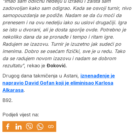
“Imao sam odličnu nedelju u Izraelu i zaista sam
zadovoljan kako sam odigrao. Kada se osvoji turnir, nivo
samopouzdanja se podiže. Nadam se da ću moći da
prenesem i na ovu nedelju iako su uslovi drugačiji. Igra
se isto u dvorani, ali je dosta sporije ovde. Potrebno je
nekoliko dana da se pronađe i tempo i ritam igre.
Radujem se izazovu. Turnir je izuzetno jak sudeći po
imenima. Dobro se osećam fizički, sve je u redu. Tako
da se radujem novom izazovu i nadam se dobrom
rezultatu”
, rekao je
Đoković
.
Drugog dana takmičenja u Astani,
iznenađenje je
napravio David Gofan koji je eliminisao Karlosa
Alkarasa
.
B92.
Podijeli vijest na: