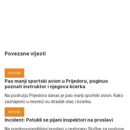
Povezane vijesti
ARHIVA
Pao manji sportski avion u Prijedoru, poginuo
poznati instruktor i njegova kćerka
Na području Prijedora danas je pao manji sportski avion. Kako
saznajemo u nesreći su stradali otac i kćerka.
ARHIVA
Incident: Potukli se pijani inspektori na proslavi
Na prednovogodišnjoj proslavi u restoranu Službe za poslove