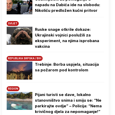
napadu na Dabića ide na slobodu:
Nikoliću predložen kućni pritvor
SVIJET
Ruske snage otkrile dokaze:
Ukrajinski vojnici poslužili za
eksperiment, na njima isprobana
vakcina
REPUBLIKA SRPSKA / BIH
Trebinje: Borba uspjela, situacija
sa požarom pod kontrolom
REGION
Pijani turisti se dave, lokalno
stanovništvo snima i smiju se: “Ne
parkirajte ovdje” – Policija: “Nema
krivičnog djela za nepomaganje!”