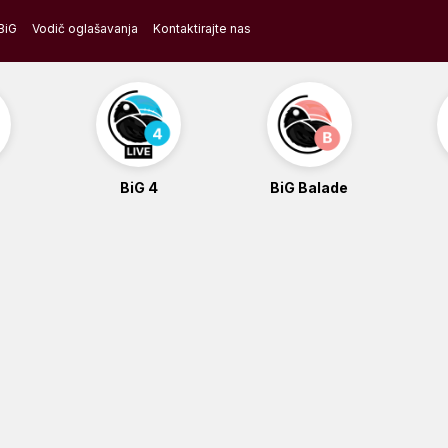
BiG
Vodič oglašavanja
Kontaktirajte nas
BiG 4
BiG Balade