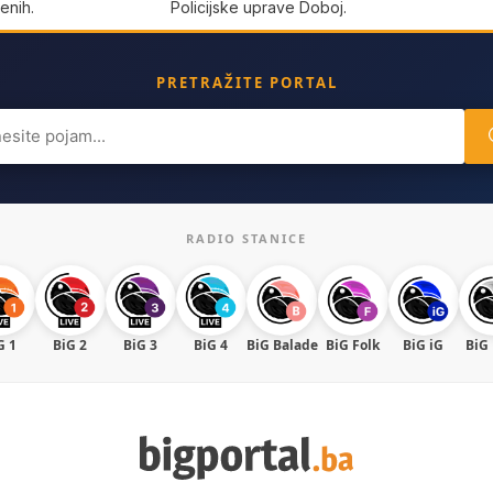
enih.
Policijske uprave Doboj.
PRETRAŽITE PORTAL
ch
RADIO STANICE
G 1
BiG 2
BiG 3
BiG 4
BiG Balade
BiG Folk
BiG iG
BiG