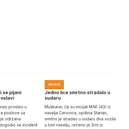
ARHIVA
i se pijani
Јedno lice smrtno stradalo u
roslavi
sudaru
joj proslavi u
Muškarac čiji su inicijali M.M. /43/ iz
za poslove sa
naselja Cerovica, opština Stanari,
 je održana
smrtno je stradao u sudaru dva vozila
dogodio se incident
u tom naselju, rečeno je Srni iz