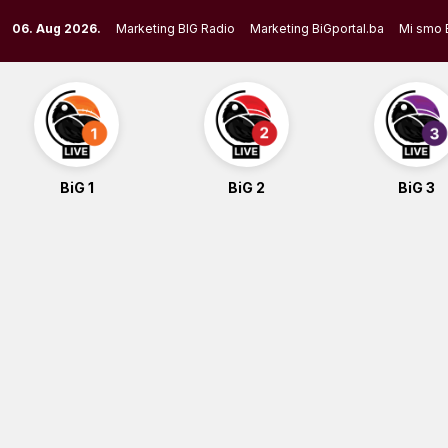
Skip
06. Aug 2026.
Marketing BIG Radio
Marketing BiGportal.ba
Mi smo 
to
content
BiG 1
BiG 2
BiG 3