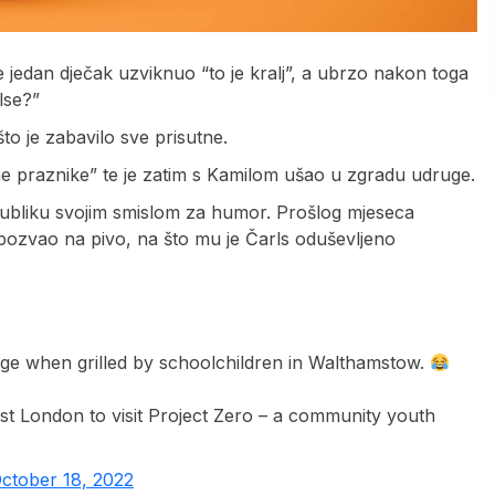
e jedan dječak uzviknuo “to je kralj”, a ubrzo nakon toga
lse?”
što je zabavilo sve prisutne.
etne praznike” te je zatim s Kamilom ušao u zgradu udruge.
o publiku svojim smislom za humor. Prošlog mjeseca
n pozvao na pivo, na što mu je Čarls oduševljeno
s age when grilled by schoolchildren in Walthamstow.
t London to visit Project Zero – a community youth
ctober 18, 2022