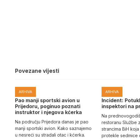
Povezane vijesti
ARHIVA
ARHIVA
Pao manji sportski avion u
Incident: Potukl
Prijedoru, poginuo poznati
inspektori na p
instruktor i njegova kćerka
Na prednovogodišn
Na području Prijedora danas je pao
restoranu Službe 
manji sportski avion. Kako saznajemo
strancima BiH koja
u nesreći su stradali otac i kćerka.
protekle sedmice 