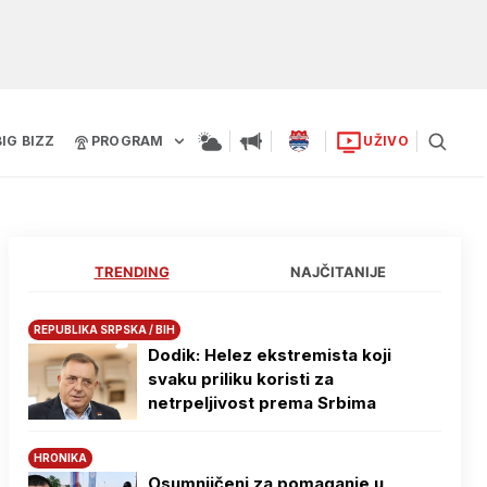
BIG BIZZ
PROGRAM
UŽIVO
TRENDING
NAJČITANIJE
REPUBLIKA SRPSKA / BIH
Dodik: Helez ekstremista koji
svaku priliku koristi za
netrpeljivost prema Srbima
HRONIKA
Osumnjičeni za pomaganje u