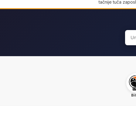
tačnije tuča zaposl
Sear
for:
Bi