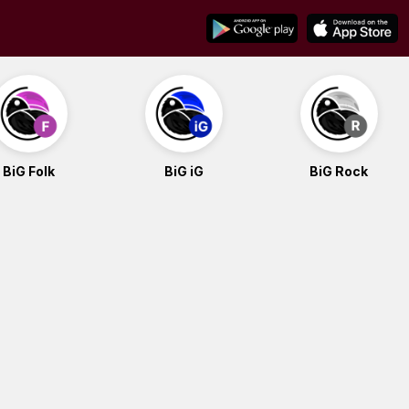
BiG Folk
BiG iG
BiG Rock