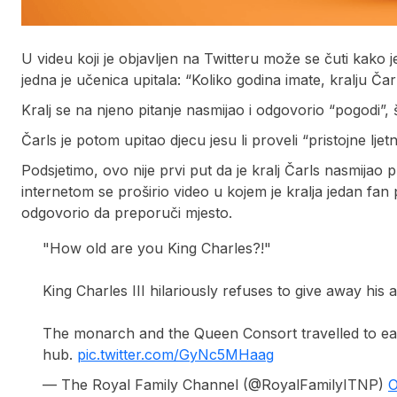
U videu koji je objavljen na Twitteru može se čuti kako j
jedna je učenica upitala: “Koliko godina imate, kralju Čar
Kralj se na njeno pitanje nasmijao i odgovorio “pogodi”, 
Čarls je potom upitao djecu jesu li proveli “pristojne lj
Podsjetimo, ovo nije prvi put da je kralj Čarls nasmija
internetom se proširio video u kojem je kralja jedan fa
odgovorio da preporuči mjesto.
"How old are you King Charles?!"
King Charles III hilariously refuses to give away hi
The monarch and the Queen Consort travelled to eas
hub.
pic.twitter.com/GyNc5MHaag
— The Royal Family Channel (@RoyalFamilyITNP)
O