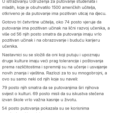
U istraživanju Udruženja za putovanje studenata i
mladih, koje je obuhvatilo 1500 američkih učitelja,
otkriveno je da putovanje ima pozitivan uticaj na djecu.
Gotovo tri četvrtine učitelja, oko 74 posto vjeruje da
putovanje ima pozitivan učinak na lični razvoj učenika, a
više od 56 njih posto smatra da putovanja imaju vrlo
pozitivan učinak i na obrazovanje i buduću karijeru
učenika.
Nastavnici su se složili da oni koji putuju i upoznaju
druge kulture imaju veći prag tolerancije i poštovanja
prema različitostima i spremniji su na učenje i usvajanje
novih znanja i vještina. Razlozi za to su mnogobrojni, a
ovo su samo neki od njih koje su naveli:
79 posto njih smatra da se putovanjima širi njihova
svijest o kulturi. 69 posto misli da su iskustva stečena
izvan škole vrlo važna kasnije u životu.
54 posto putovanja pokazala su se korisnima