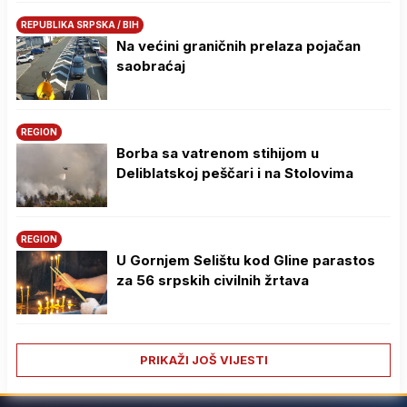
REPUBLIKA SRPSKA / BIH
Na većini graničnih prelaza pojačan
saobraćaj
REGION
Borba sa vatrenom stihijom u
Deliblatskoj peščari i na Stolovima
REGION
U Gornjem Selištu kod Gline parastos
za 56 srpskih civilnih žrtava
PRIKAŽI JOŠ VIJESTI