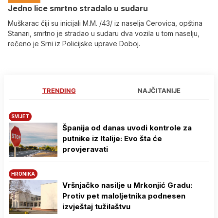
Јedno lice smrtno stradalo u sudaru
Muškarac čiji su inicijali M.M. /43/ iz naselja Cerovica, opština
Stanari, smrtno je stradao u sudaru dva vozila u tom naselju,
rečeno je Srni iz Policijske uprave Doboj.
TRENDING
NAJČITANIJE
SVIJET
Španija od danas uvodi kontrole za
putnike iz Italije: Evo šta će
provjeravati
HRONIKA
Vršnjačko nasilje u Mrkonjić Gradu:
Protiv pet maloljetnika podnesen
izvještaj tužilaštvu