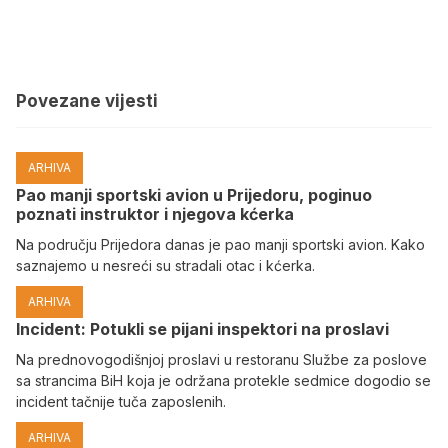
Povezane vijesti
ARHIVA
Pao manji sportski avion u Prijedoru, poginuo
poznati instruktor i njegova kćerka
Na području Prijedora danas je pao manji sportski avion. Kako
saznajemo u nesreći su stradali otac i kćerka.
ARHIVA
Incident: Potukli se pijani inspektori na proslavi
Na prednovogodišnjoj proslavi u restoranu Službe za poslove
sa strancima BiH koja je održana protekle sedmice dogodio se
incident tačnije tuča zaposlenih.
ARHIVA