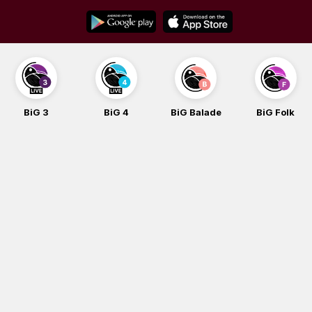
Skip
to
content
BiG 3
BiG 4
BiG Balade
BiG Folk