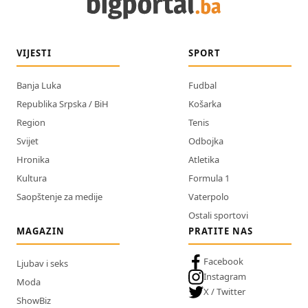
VIJESTI
SPORT
Banja Luka
Fudbal
Republika Srpska / BiH
Košarka
Region
Tenis
Svijet
Odbojka
Hronika
Atletika
Kultura
Formula 1
Saopštenje za medije
Vaterpolo
Ostali sportovi
MAGAZIN
PRATITE NAS
Facebook
Ljubav i seks
Instagram
Moda
X / Twitter
ShowBiz