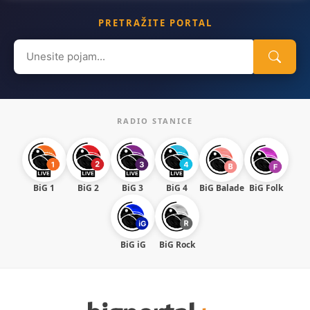
PRETRAŽITE PORTAL
Search
for:
RADIO STANICE
BiG 1
BiG 2
BiG 3
BiG 4
BiG Balade
BiG Folk
BiG iG
BiG Rock