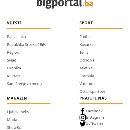
VIJESTI
SPORT
Banja Luka
Fudbal
Republika Srpska / BiH
Košarka
Region
Tenis
Svijet
Odbojka
Hronika
Atletika
Kultura
Formula 1
Saopštenje za medije
Vaterpolo
Ostali sportovi
MAGAZIN
PRATITE NAS
Facebook
Ljubav i seks
Instagram
Moda
X / Twitter
ShowBiz