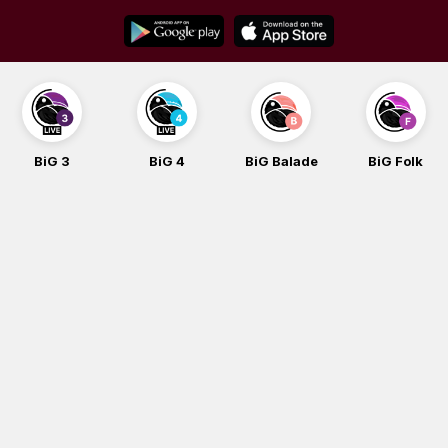
Skip
to
content
BiG 3
BiG 4
BiG Balade
BiG Folk