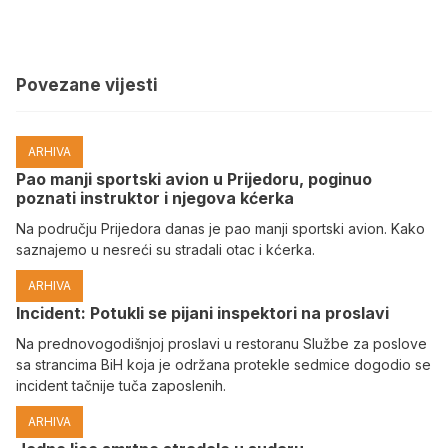
Povezane vijesti
ARHIVA
Pao manji sportski avion u Prijedoru, poginuo
poznati instruktor i njegova kćerka
Na području Prijedora danas je pao manji sportski avion. Kako
saznajemo u nesreći su stradali otac i kćerka.
ARHIVA
Incident: Potukli se pijani inspektori na proslavi
Na prednovogodišnjoj proslavi u restoranu Službe za poslove
sa strancima BiH koja je održana protekle sedmice dogodio se
incident tačnije tuča zaposlenih.
ARHIVA