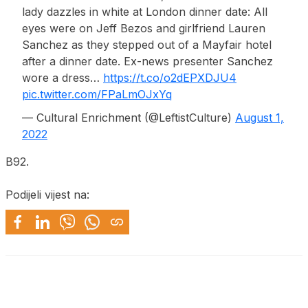
lady dazzles in white at London dinner date: All
eyes were on Jeff Bezos and girlfriend Lauren
Sanchez as they stepped out of a Mayfair hotel
after a dinner date. Ex-news presenter Sanchez
wore a dress…
https://t.co/o2dEPXDJU4
pic.twitter.com/FPaLmOJxYq
— Cultural Enrichment (@LeftistCulture)
August 1,
2022
B92.
Podijeli vijest na: