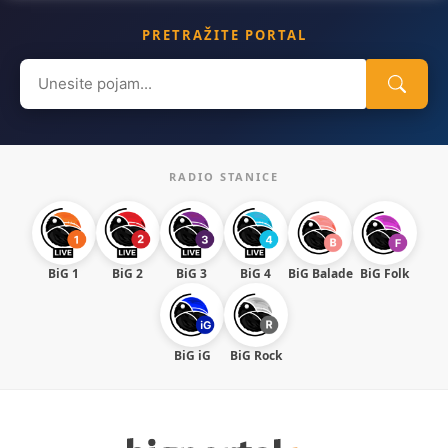
PRETRAŽITE PORTAL
Search
for:
RADIO STANICE
BiG 1
BiG 2
BiG 3
BiG 4
BiG Balade
BiG Folk
BiG iG
BiG Rock