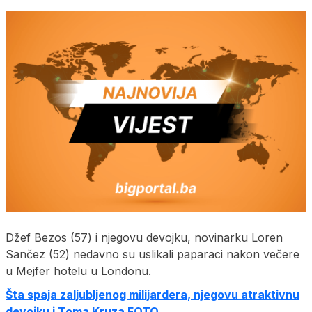
Džef Bezos (57) i njegovu devojku, novinarku Loren
Sančez (52) nedavno su uslikali paparaci nakon večere
u Mejfer hotelu u Londonu.
Šta spaja zaljubljenog milijardera, njegovu atraktivnu
devojku i Toma Kruza FOTO