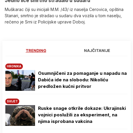
Јedno lice smrtno stradalo u sudaru
Muškarac čiji su inicijali M.M. /43/ iz naselja Cerovica, opština
Stanari, smrtno je stradao u sudaru dva vozila u tom naselju,
rečeno je Srni iz Policijske uprave Doboj.
TRENDING
NAJČITANIJE
HRONIKA
Osumnjičeni za pomaganje u napadu na
Dabića ide na slobodu: Nikoliću
predložen kućni pritvor
SVIJET
Ruske snage otkrile dokaze: Ukrajinski
vojnici poslužili za eksperiment, na
njima isprobana vakcina