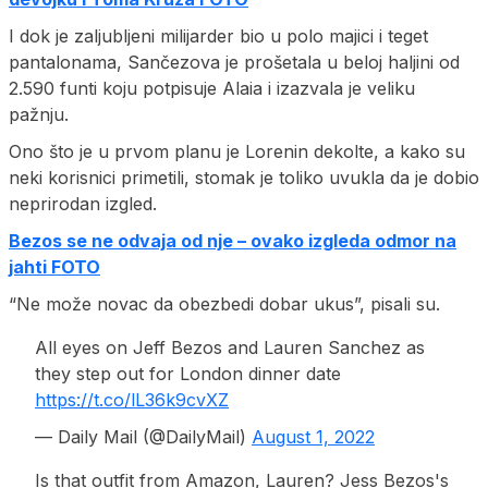
I dok je zaljubljeni milijarder bio u polo majici i teget
pantalonama, Sančezova je prošetala u beloj haljini od
2.590 funti koju potpisuje Alaia i izazvala je veliku
pažnju.
Ono što je u prvom planu je Lorenin dekolte, a kako su
neki korisnici primetili, stomak je toliko uvukla da je dobio
neprirodan izgled.
Bezos se ne odvaja od nje – ovako izgleda odmor na
jahti FOTO
“Ne može novac da obezbedi dobar ukus”, pisali su.
All eyes on Jeff Bezos and Lauren Sanchez as
they step out for London dinner date
https://t.co/lL36k9cvXZ
— Daily Mail (@DailyMail)
August 1, 2022
Is that outfit from Amazon, Lauren? Jess Bezos's