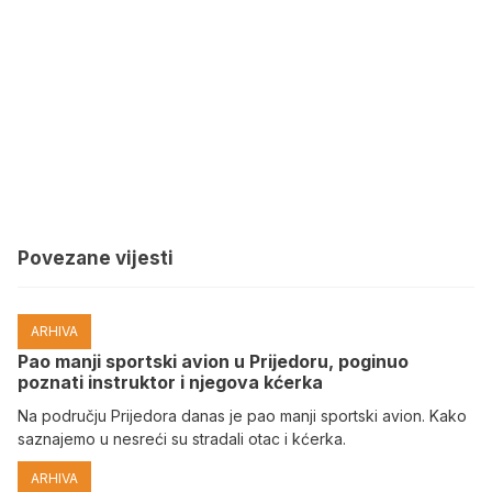
Povezane vijesti
ARHIVA
Pao manji sportski avion u Prijedoru, poginuo
poznati instruktor i njegova kćerka
Na području Prijedora danas je pao manji sportski avion. Kako
saznajemo u nesreći su stradali otac i kćerka.
ARHIVA