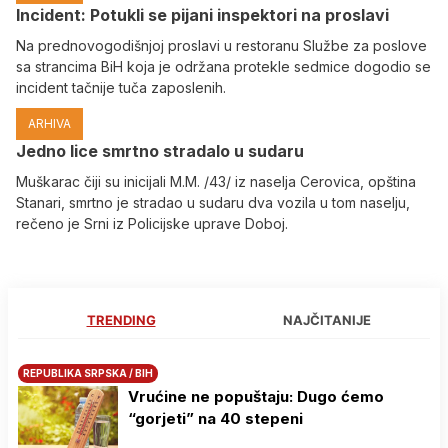
Incident: Potukli se pijani inspektori na proslavi
Na prednovogodišnjoj proslavi u restoranu Službe za poslove
sa strancima BiH koja je održana protekle sedmice dogodio se
incident tačnije tuča zaposlenih.
ARHIVA
Јedno lice smrtno stradalo u sudaru
Muškarac čiji su inicijali M.M. /43/ iz naselja Cerovica, opština
Stanari, smrtno je stradao u sudaru dva vozila u tom naselju,
rečeno je Srni iz Policijske uprave Doboj.
TRENDING
NAJČITANIJE
REPUBLIKA SRPSKA / BIH
Vrućine ne popuštaju: Dugo ćemo
“gorjeti” na 40 stepeni