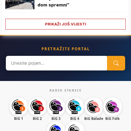
dom spremni”
PRIKAŽI JOŠ VIJESTI
PRETRAŽITE PORTAL
Search
for:
RADIO STANICE
BiG 1
BiG 2
BiG 3
BiG 4
BiG Balade
BiG Folk