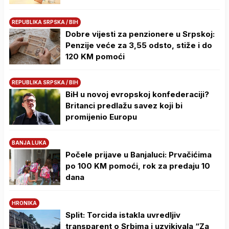
REPUBLIKA SRPSKA / BIH
Dobre vijesti za penzionere u Srpskoj:
Penzije veće za 3,55 odsto, stiže i do
120 KM pomoći
REPUBLIKA SRPSKA / BIH
BiH u novoj evropskoj konfederaciji?
Britanci predlažu savez koji bi
promijenio Europu
BANJA LUKA
Počele prijave u Banjaluci: Prvačićima
po 100 KM pomoći, rok za predaju 10
dana
HRONIKA
Split: Torcida istakla uvredljiv
transparent o Srbima i uzvikivala “Za