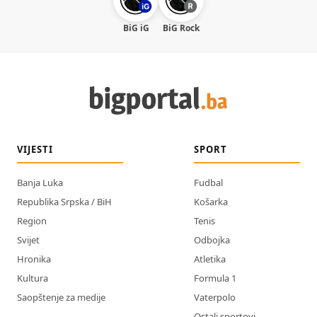
BiG iG
BiG Rock
VIJESTI
SPORT
Banja Luka
Fudbal
Republika Srpska / BiH
Košarka
Region
Tenis
Svijet
Odbojka
Hronika
Atletika
Kultura
Formula 1
Saopštenje za medije
Vaterpolo
Ostali sportovi