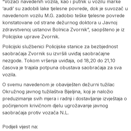
“Vozači navedenih vozila, kao i putnik u vozilu marke
‘audi’ su zadobili lake tjelesne povrede, dok je suvozač u
navedenom vozilu M.G. zadobio teške tjelesne povrede
konstatovane od strane dežurnog doktora u Javnoj
zdravstvenoj ustanovi Bolnica Zvornik”, saopšteno je iz
Policijske uprave Zvornik.
Policijski službenici Policijske stanice za bezbjednost
saobraćaja Zvornik su izvršili uviđaj saobraćajne
nezgode. Tokom vršenja uviđaja, od 18,20 do 21,10
časova je trajala potpuna obustava saobraćaja za sva
vozila.
O svemu navedenom je obaviješten dežurni tužilac
Okružnog javnog tužilaštva Bijeljina, koji je naložio
preduzimanje svih mjera i radnji i dostavljanje izvještaja o
počinjenom krivičnom djelu ugrožavanje javnog
saobraćaja protiv vozača N.L.
Podijeli vijest na: