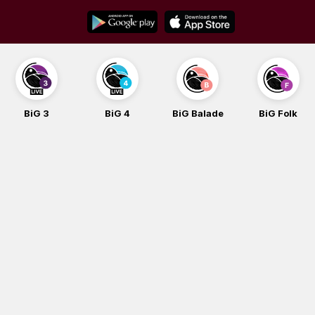
Skip
to
content
BiG 3
BiG 4
BiG Balade
BiG Folk