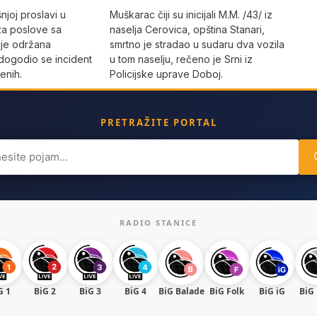
joj proslavi u
Muškarac čiji su inicijali M.M. /43/ iz
za poslove sa
naselja Cerovica, opština Stanari,
 je održana
smrtno je stradao u sudaru dva vozila
dogodio se incident
u tom naselju, rečeno je Srni iz
enih.
Policijske uprave Doboj.
PRETRAŽITE PORTAL
ch
RADIO STANICE
G 1
BiG 2
BiG 3
BiG 4
BiG Balade
BiG Folk
BiG iG
BiG