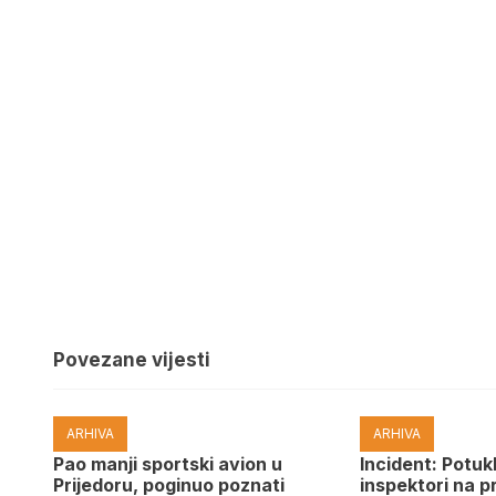
Povezane vijesti
ARHIVA
ARHIVA
Pao manji sportski avion u
Incident: Potukl
Prijedoru, poginuo poznati
inspektori na p