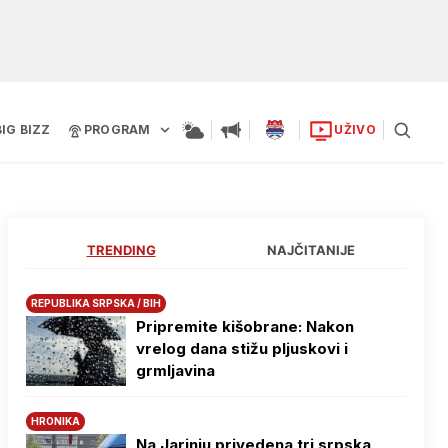
BIG BIZZ
PROGRAM
UŽIVO
TRENDING
NAJČITANIJE
REPUBLIKA SRPSKA / BIH
Pripremite kišobrane: Nakon
vrelog dana stižu pljuskovi i
grmljavina
HRONIKA
Na Јarinju privedena tri srpska