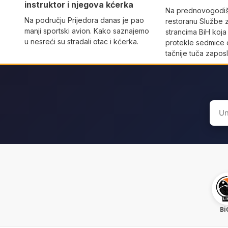
instruktor i njegova kćerka
Na prednovogodišn
Na području Prijedora danas je pao
restoranu Službe 
manji sportski avion. Kako saznajemo
strancima BiH koja
u nesreći su stradali otac i kćerka.
protekle sedmice 
tačnije tuča zaposl
Sear
for:
Bi