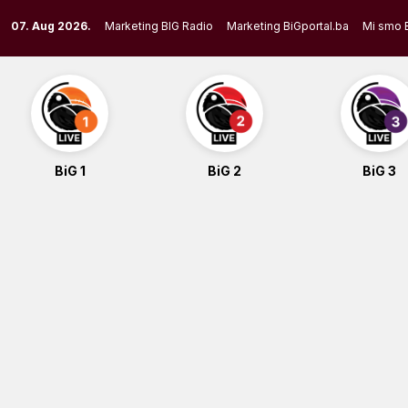
Skip
07. Aug 2026.
Marketing BIG Radio
Marketing BiGportal.ba
Mi smo 
to
content
BiG 1
BiG 2
BiG 3