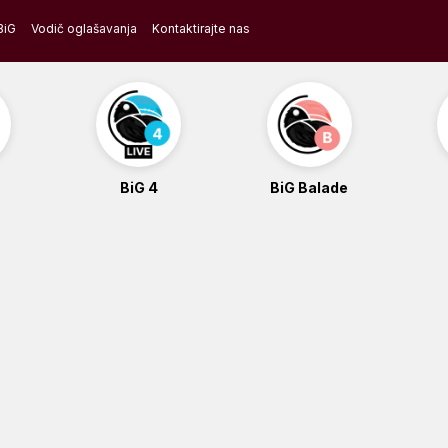
BiG
Vodič oglašavanja
Kontaktirajte nas
BiG 4
BiG Balade