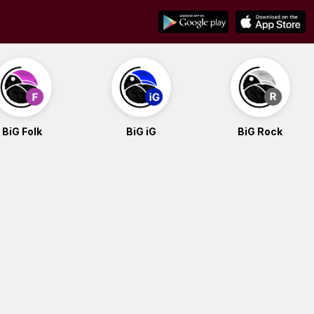
BiG Folk
BiG iG
BiG Rock