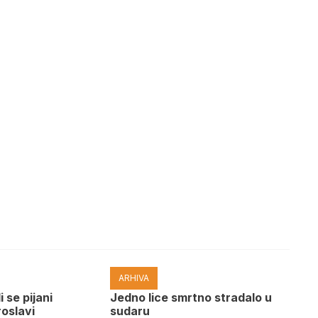
ARHIVA
i se pijani
Јedno lice smrtno stradalo u
roslavi
sudaru