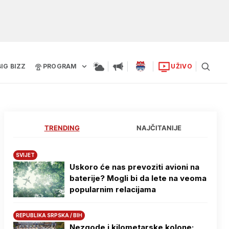
BIG BIZZ
PROGRAM
UŽIVO
TRENDING
NAJČITANIJE
SVIJET
Uskoro će nas prevoziti avioni na
baterije? Mogli bi da lete na veoma
popularnim relacijama
REPUBLIKA SRPSKA / BIH
Nezgode i kilometarske kolone: