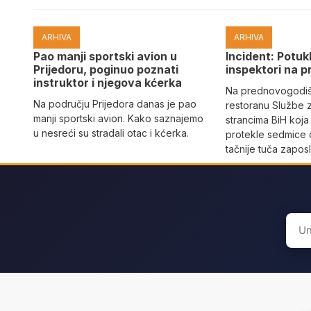
ARHIVA
ARHIVA
Pao manji sportski avion u
Incident: Potukl
Prijedoru, poginuo poznati
inspektori na p
instruktor i njegova kćerka
Na prednovogodišn
Na području Prijedora danas je pao
restoranu Službe 
manji sportski avion. Kako saznajemo
strancima BiH koja
u nesreći su stradali otac i kćerka.
protekle sedmice 
tačnije tuča zaposl
Sear
for: