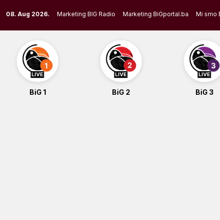
Skip
08. Aug 2026.
Marketing BIG Radio
Marketing BiGportal.ba
Mi smo 
to
content
BiG 1
BiG 2
BiG 3