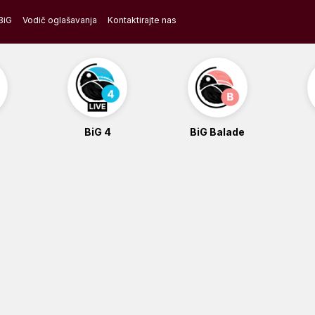
BiG
Vodič oglašavanja
Kontaktirajte nas
BiG 4
BiG Balade