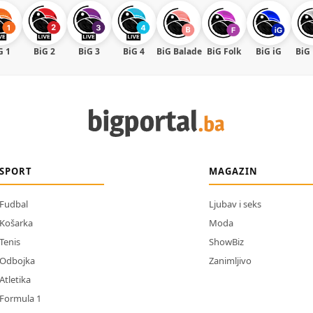
G 1
BiG 2
BiG 3
BiG 4
BiG Balade
BiG Folk
BiG iG
BiG
SPORT
MAGAZIN
Fudbal
Ljubav i seks
Košarka
Moda
Tenis
ShowBiz
Odbojka
Zanimljivo
Atletika
Formula 1