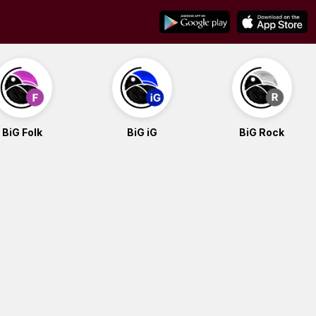
BiG Folk
BiG iG
BiG Rock