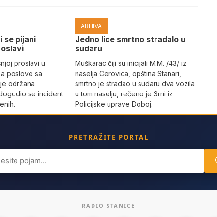
ARHIVA
i se pijani
Јedno lice smrtno stradalo u
roslavi
sudaru
joj proslavi u
Muškarac čiji su inicijali M.M. /43/ iz
za poslove sa
naselja Cerovica, opština Stanari,
 je održana
smrtno je stradao u sudaru dva vozila
dogodio se incident
u tom naselju, rečeno je Srni iz
enih.
Policijske uprave Doboj.
PRETRAŽITE PORTAL
ch
RADIO STANICE