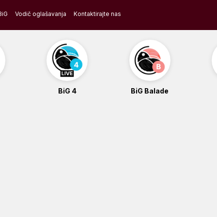
BiG
Vodič oglašavanja
Kontaktirajte nas
BiG 4
BiG Balade