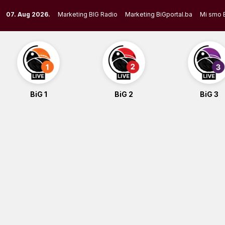
Skip
07. Aug 2026.
Marketing BIG Radio
Marketing BiGportal.ba
Mi smo 
to
content
BiG 1
BiG 2
BiG 3