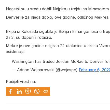
Nagetsi su u sredu dobili Nejpira u trejdu sa Minesotom i
Denver je za njega dobio, ove godine, odličnog Mekrea ko
Ekipa iz Kolorada izgubila je Bizlija i Ernangomesa u tre
2 i 3, su dopunili rotaciju.
Mekre je ove godine odigrao 22 utakmice u dresu Vizard
asistencija.
Washington has traded Jordan McRae to Denver for
— Adrian Wojnarowski (@wojespn)
February 6, 202
Podijeli vijest na: