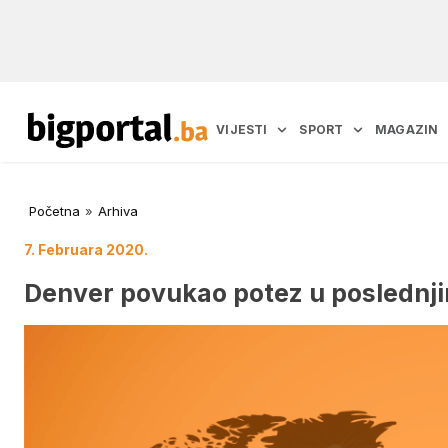
VIJESTI
SPORT
MAGAZIN
Početna
»
Arhiva
7. Februara 2020.
Denver povukao potez u poslednji