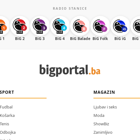
RADIO STANICE
G 1
BiG 2
BiG 3
BiG 4
BiG Balade
BiG Folk
BiG iG
BiG
SPORT
MAGAZIN
Fudbal
Ljubav i seks
Košarka
Moda
Tenis
ShowBiz
Odbojka
Zanimljivo