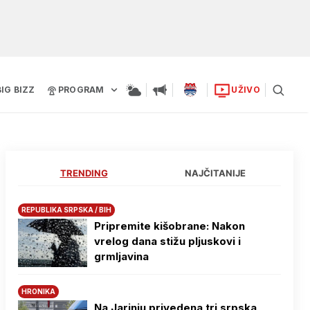
BIG BIZZ
PROGRAM
UŽIVO
TRENDING
NAJČITANIJE
REPUBLIKA SRPSKA / BIH
Pripremite kišobrane: Nakon
vrelog dana stižu pljuskovi i
grmljavina
HRONIKA
Na Јarinju privedena tri srpska