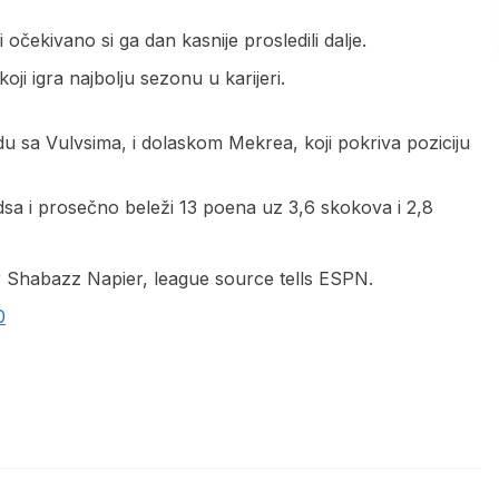
 očekivano si ga dan kasnije prosledili dalje.
ji igra najbolju sezonu u karijeri.
jdu sa Vulvsima, i dolaskom Mekrea, koji pokriva poziciju
sa i prosečno beleži 13 poena uz 3,6 skokova i 2,8
 Shabazz Napier, league source tells ESPN.
0