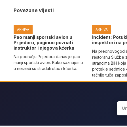
Povezane vijesti
ARHIVA
ARHIVA
Pao manji sportski avion u
Incident: Potukl
Prijedoru, poginuo poznati
inspektori na p
instruktor i njegova kćerka
Na prednovogodišn
Na području Prijedora danas je pao
restoranu Službe 
manji sportski avion. Kako saznajemo
strancima BiH koja
u nesreći su stradali otac i kćerka.
protekle sedmice 
tačnije tuča zaposl
Sear
for: