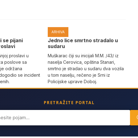
ARHIVA
i se pijani
Јedno lice smrtno stradalo u
roslavi
sudaru
joj proslavi u
Muškarac čiji su inicijali M.M. /43/ iz
za poslove sa
naselja Cerovica, opština Stanari,
 je održana
smrtno je stradao u sudaru dva vozila
dogodio se incident
u tom naselju, rečeno je Srni iz
enih.
Policijske uprave Doboj.
PRETRAŽITE PORTAL
ch