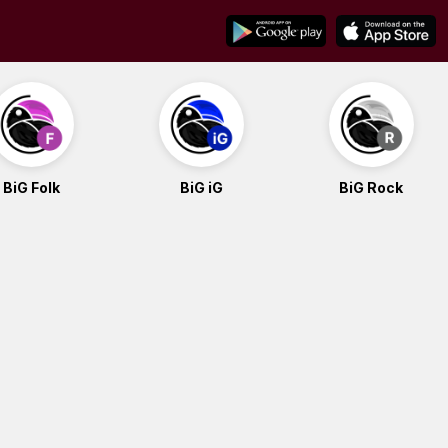
BiG Folk
BiG iG
BiG Rock