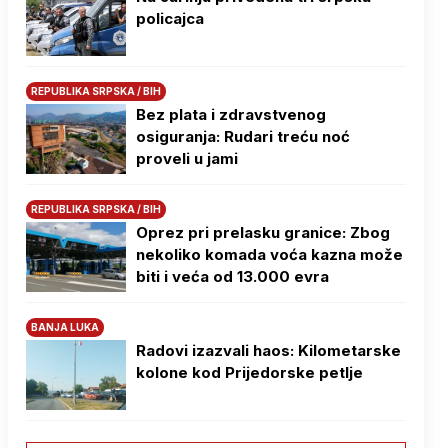
policajca
REPUBLIKA SRPSKA / BIH
Bez plata i zdravstvenog
osiguranja: Rudari treću noć
proveli u jami
REPUBLIKA SRPSKA / BIH
Oprez pri prelasku granice: Zbog
nekoliko komada voća kazna može
biti i veća od 13.000 evra
BANJA LUKA
Radovi izazvali haos: Kilometarske
kolone kod Prijedorske petlje