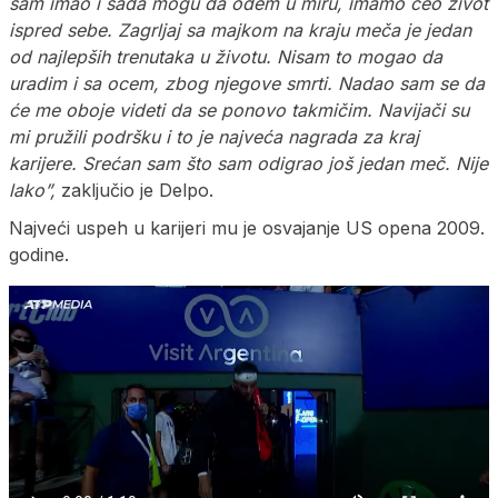
sam imao i sada mogu da odem u miru, imamo ceo život
ispred sebe. Zagrljaj sa majkom na kraju meča je jedan
od najlepših trenutaka u životu. Nisam to mogao da
uradim i sa ocem, zbog njegove smrti. Nadao sam se da
će me oboje videti da se ponovo takmičim. Navijači su
mi pružili podršku i to je najveća nagrada za kraj
karijere. Srećan sam što sam odigrao još jedan meč. Nije
lako”,
zaključio je Delpo.
Najveći uspeh u karijeri mu je osvajanje US opena 2009.
godine.