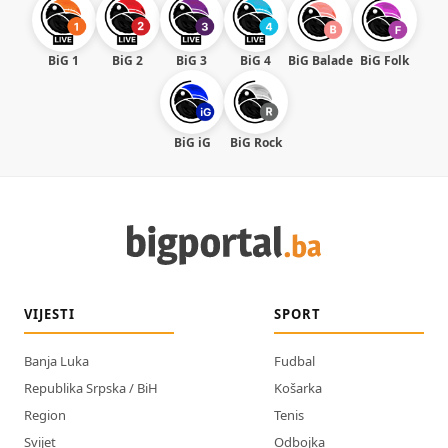
BiG 1
BiG 2
BiG 3
BiG 4
BiG Balade
BiG Folk
BiG iG
BiG Rock
VIJESTI
SPORT
Banja Luka
Fudbal
Republika Srpska / BiH
Košarka
Region
Tenis
Svijet
Odbojka