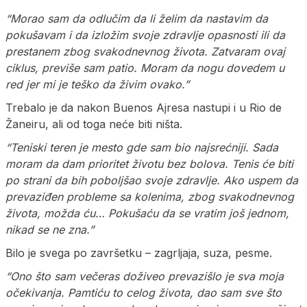
“Morao sam da odlučim da li želim da nastavim da
pokušavam i da izložim svoje zdravlje opasnosti ili da
prestanem zbog svakodnevnog života. Zatvaram ovaj
ciklus, previše sam patio. Moram da nogu dovedem u
red jer mi je teško da živim ovako.”
Trebalo je da nakon Buenos Ajresa nastupi i u Rio de
Žaneiru, ali od toga neće biti ništa.
“Teniski teren je mesto gde sam bio najsrećniji. Sada
moram da dam prioritet životu bez bolova. Tenis će biti
po strani da bih poboljšao svoje zdravlje. Ako uspem da
prevaziđen probleme sa kolenima, zbog svakodnevnog
života, možda ću… Pokušaću da se vratim još jednom,
nikad se ne zna.”
Bilo je svega po završetku – zagrljaja, suza, pesme.
“Ono što sam večeras doživeo prevazišlo je sva moja
očekivanja. Pamtiću to celog života, dao sam sve što