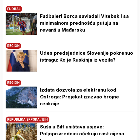
FUDBAL
Fudbaleri Borca savladali Vitebsk i sa
minimalnom prednošću putuju na
revanš u Mađarsku
REGION
Udes predsjednice Slovenije pokrenuo
istragu: Ko je Ruskinja iz vozila?
REGION
Izdata dozvola za elektranu kod
Ostroga: Projekat izazvao brojne
reakcije
REPUBLIKA SRPSKA / BIH
Suša u BiH uništava usjeve:
Poljoprivrednici očekuju rast cijena