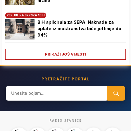
hrane
REPUBLIKA SRPSKA / BIH
BiH aplicirala za SEPA: Naknade za
uplate iz inostranstva biće jeftinije do
94%
PRIKAŽI JOŠ VIJESTI
PRETRAŽITE PORTAL
Search
for:
RADIO STANICE