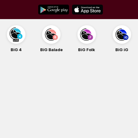
Skip
to
content
BiG 4
BiG Balade
BiG Folk
BiG iG