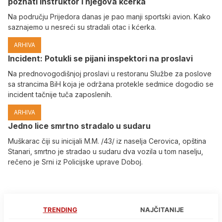
poznati instruktor i njegova kćerka
Na području Prijedora danas je pao manji sportski avion. Kako
saznajemo u nesreći su stradali otac i kćerka.
ARHIVA
Incident: Potukli se pijani inspektori na proslavi
Na prednovogodišnjoj proslavi u restoranu Službe za poslove
sa strancima BiH koja je održana protekle sedmice dogodio se
incident tačnije tuča zaposlenih.
ARHIVA
Јedno lice smrtno stradalo u sudaru
Muškarac čiji su inicijali M.M. /43/ iz naselja Cerovica, opština
Stanari, smrtno je stradao u sudaru dva vozila u tom naselju,
rečeno je Srni iz Policijske uprave Doboj.
TRENDING
NAJČITANIJE