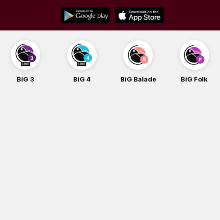
Skip
to
content
BiG 3
BiG 4
BiG Balade
BiG Folk