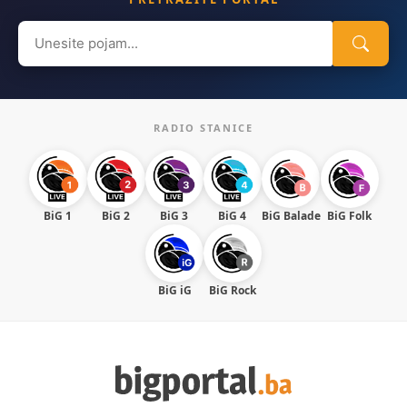
Search
for:
RADIO STANICE
BiG 1
BiG 2
BiG 3
BiG 4
BiG Balade
BiG Folk
BiG iG
BiG Rock