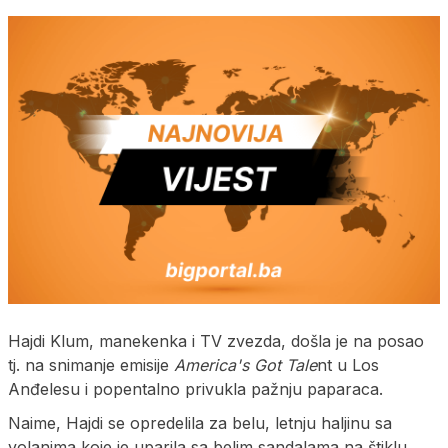
Hajdi Klum, manekenka i TV zvezda, došla je na posao
tj. na snimanje emisije
America's Got Tale
nt u Los
Anđelesu i popentalno privukla pažnju paparaca.
Naime, Hajdi se opredelila za belu, letnju haljinu sa
volanima koje je uparila sa belim sandalama na štiklu.