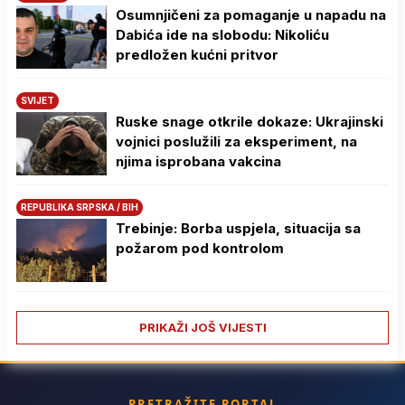
Osumnjičeni za pomaganje u napadu na
Dabića ide na slobodu: Nikoliću
predložen kućni pritvor
SVIJET
Ruske snage otkrile dokaze: Ukrajinski
vojnici poslužili za eksperiment, na
njima isprobana vakcina
REPUBLIKA SRPSKA / BIH
Trebinje: Borba uspjela, situacija sa
požarom pod kontrolom
PRIKAŽI JOŠ VIJESTI
PRETRAŽITE PORTAL