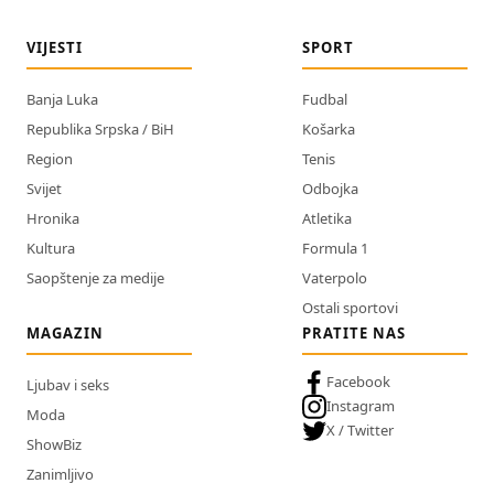
VIJESTI
SPORT
Banja Luka
Fudbal
Republika Srpska / BiH
Košarka
Region
Tenis
Svijet
Odbojka
Hronika
Atletika
Kultura
Formula 1
Saopštenje za medije
Vaterpolo
Ostali sportovi
MAGAZIN
PRATITE NAS
Facebook
Ljubav i seks
Instagram
Moda
X / Twitter
ShowBiz
Zanimljivo