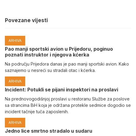
Povezane vijesti
ARHIVA
Pao manji sportski avion u Prijedoru, poginuo
poznati instruktor i njegova kćerka
Na području Prijedora danas je pao manji sportski avion. Kako
saznajemo u nesreći su stradali otac i kćerka.
ARHIVA
Incident: Potukli se pijani inspektori na proslavi
Na prednovogodišnjoj proslavi u restoranu Službe za poslove
sa strancima BiH koja je održana protekle sedmice dogodio se
incident tačnije tuča zaposlenih.
ARHIVA
Јedno lice smrtno stradalo u sudaru