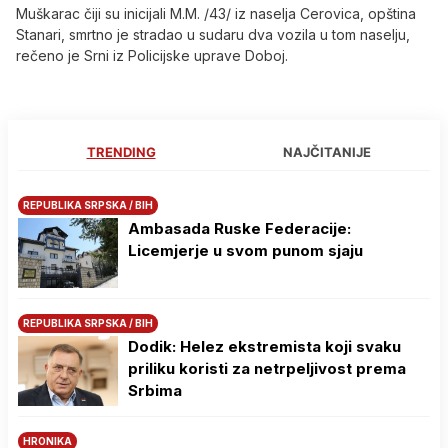
Muškarac čiji su inicijali M.M. /43/ iz naselja Cerovica, opština
Stanari, smrtno je stradao u sudaru dva vozila u tom naselju,
rečeno je Srni iz Policijske uprave Doboj.
TRENDING
NAJČITANIJE
REPUBLIKA SRPSKA / BIH
Ambasada Ruske Federacije:
Licemjerje u svom punom sjaju
REPUBLIKA SRPSKA / BIH
Dodik: Helez ekstremista koji svaku
priliku koristi za netrpeljivost prema
Srbima
HRONIKA