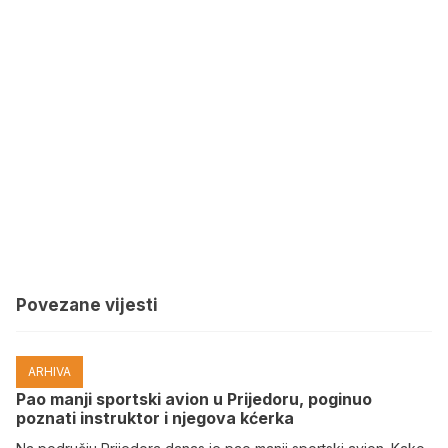
Povezane vijesti
ARHIVA
Pao manji sportski avion u Prijedoru, poginuo
poznati instruktor i njegova kćerka