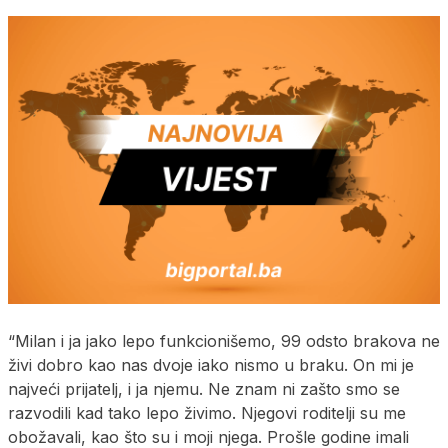
“Milan i ja jako lepo funkcionišemo, 99 odsto brakova ne
živi dobro kao nas dvoje iako nismo u braku. On mi je
najveći prijatelj, i ja njemu. Ne znam ni zašto smo se
razvodili kad tako lepo živimo. Njegovi roditelji su me
obožavali, kao što su i moji njega. Prošle godine imali