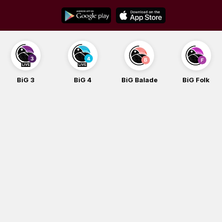
Skip
to
content
BiG 3
BiG 4
BiG Balade
BiG Folk