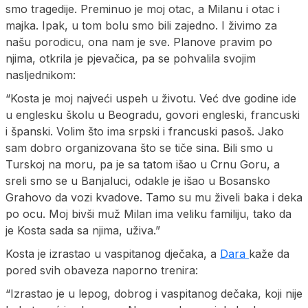
smo tragedije. Preminuo je moj otac, a Milanu i otac i
majka. Ipak, u tom bolu smo bili zajedno. I živimo za
našu porodicu, ona nam je sve. Planove pravim po
njima, otkrila je pjevačica, pa se pohvalila svojim
nasljednikom:
“Kosta je moj najveći uspeh u životu. Već dve godine ide
u englesku školu u Beogradu, govori engleski, francuski
i španski. Volim što ima srpski i francuski pasoš. Jako
sam dobro organizovana što se tiče sina. Bili smo u
Turskoj na moru, pa je sa tatom išao u Crnu Goru, a
sreli smo se u Banjaluci, odakle je išao u Bosansko
Grahovo da vozi kvadove. Tamo su mu živeli baka i deka
po ocu. Moj bivši muž Milan ima veliku familiju, tako da
je Kosta sada sa njima, uživa.”
Kosta je izrastao u vaspitanog dječaka, a
Dara
kaže da
pored svih obaveza naporno trenira:
“Izrastao je u lepog, dobrog i vaspitanog dečaka, koji nije