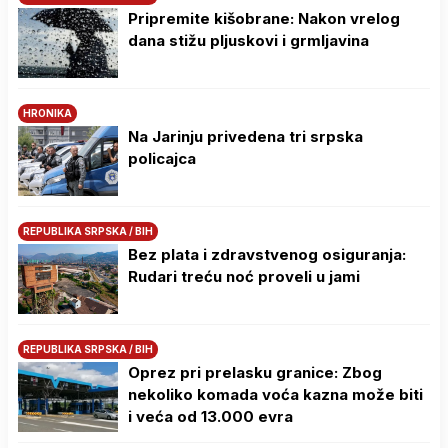
Pripremite kišobrane: Nakon vrelog
dana stižu pljuskovi i grmljavina
HRONIKA
Na Јarinju privedena tri srpska
policajca
REPUBLIKA SRPSKA / BIH
Bez plata i zdravstvenog osiguranja:
Rudari treću noć proveli u jami
REPUBLIKA SRPSKA / BIH
Oprez pri prelasku granice: Zbog
nekoliko komada voća kazna može biti
i veća od 13.000 evra