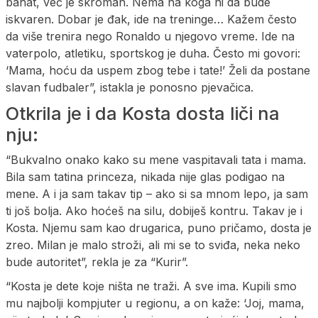
bahat, već je skroman. Nema na koga ni da bude
iskvaren. Dobar je đak, ide na treninge… Kažem često
da više trenira nego Ronaldo u njegovo vreme. Ide na
vaterpolo, atletiku, sportskog je duha. Često mi govori:
‘Mama, hoću da uspem zbog tebe i tate!’ Želi da postane
slavan fudbaler”, istakla je ponosno pjevačica.
Otkrila je i da Kosta dosta liči na
nju:
“Bukvalno onako kako su mene vaspitavali tata i mama.
Bila sam tatina princeza, nikada nije glas podigao na
mene. A i ja sam takav tip – ako si sa mnom lepo, ja sam
ti još bolja. Ako hoćeš na silu, dobiješ kontru. Takav je i
Kosta. Njemu sam kao drugarica, puno pričamo, dosta je
zreo. Milan je malo stroži, ali mi se to sviđa, neka neko
bude autoritet”, rekla je za “Kurir”.
“Kosta je dete koje ništa ne traži. A sve ima. Kupili smo
mu najbolji kompjuter u regionu, a on kaže: ‘Joj, mama,