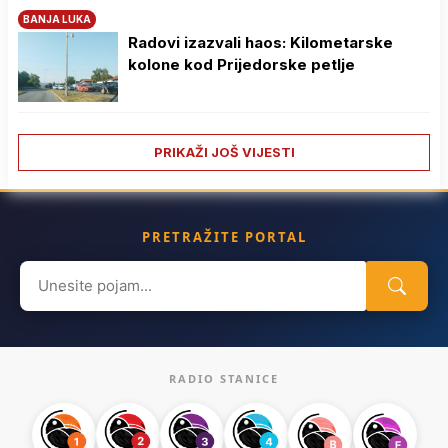
BANJA LUKA
Radovi izazvali haos: Kilometarske
kolone kod Prijedorske petlje
PRIKAŽI JOŠ VIJESTI
PRETRAŽITE PORTAL
Search
for:
RADIO STANICE