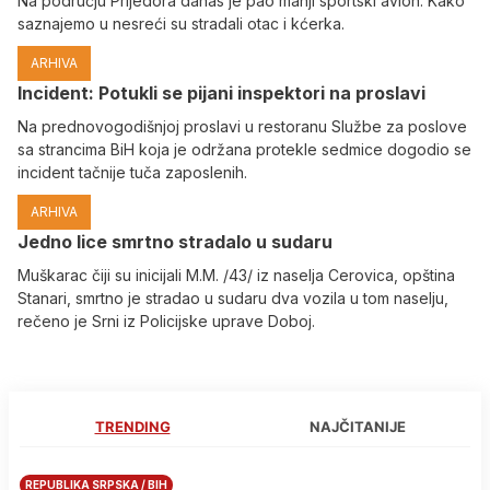
Na području Prijedora danas je pao manji sportski avion. Kako
saznajemo u nesreći su stradali otac i kćerka.
ARHIVA
Incident: Potukli se pijani inspektori na proslavi
Na prednovogodišnjoj proslavi u restoranu Službe za poslove
sa strancima BiH koja je održana protekle sedmice dogodio se
incident tačnije tuča zaposlenih.
ARHIVA
Јedno lice smrtno stradalo u sudaru
Muškarac čiji su inicijali M.M. /43/ iz naselja Cerovica, opština
Stanari, smrtno je stradao u sudaru dva vozila u tom naselju,
rečeno je Srni iz Policijske uprave Doboj.
TRENDING
NAJČITANIJE
REPUBLIKA SRPSKA / BIH