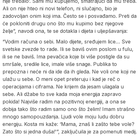
nije trebalo’. Sami mu kupujemo, smatrajući da mu treba.
Ali on nije hteo ni novi telefon, ni slučajno, bio je
zadovoljan onim koji ima. Često se i posvađamo. Preti da
će pokloniti drugu ono što mu kupimo bez njegove
želje”, navodi ona, te se dotakla i dijeta i uljepšavanja:
“Vodim računa o sebi. Malo dijete, sređujem lice… Sve
svetske zvezde to rade. Ili se baviš ovim poslom u fulu,
ili se ne baviš. Ima pevačica koje bi više postigle da su
smršale, sredile lice, imale više snage. Publika to
prepozna i neće ni da ide da ih gleda. Ne voli one koji ne
ulažu u sebe. O meni opet preteruju i kad je reč o
operacijama i ciframa. Ne krijem da jesam ulagala u
sebe. Ali džabe to sve kada moja energija zapravo
pokida! Najviše radim na pozitivnoj energiji, a ona se
dobija tako što radim samo ono što želim! Imam strašno
mnogo samopouzdanja. Ljudi vole moju ludu dobru
energiju. Kosta mi kaže: ‘Mama, znaš li zašto tebe vole?
Zato što si jedna duša!'”, zaključuila je za pomenuti medij.