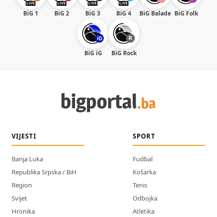
BiG 1
BiG 2
BiG 3
BiG 4
BiG Balade
BiG Folk
BiG iG
BiG Rock
VIJESTI
SPORT
Banja Luka
Fudbal
Republika Srpska / BiH
Košarka
Region
Tenis
Svijet
Odbojka
Hronika
Atletika