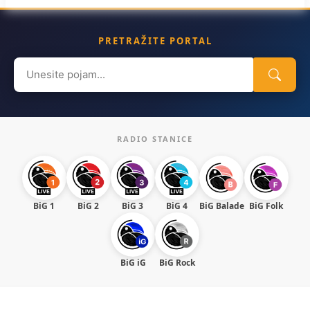
PRETRAŽITE PORTAL
Search
for:
RADIO STANICE
BiG 1
BiG 2
BiG 3
BiG 4
BiG Balade
BiG Folk
BiG iG
BiG Rock