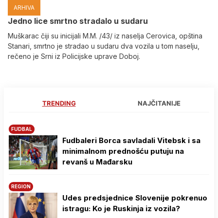
ARHIVA
Јedno lice smrtno stradalo u sudaru
Muškarac čiji su inicijali M.M. /43/ iz naselja Cerovica, opština
Stanari, smrtno je stradao u sudaru dva vozila u tom naselju,
rečeno je Srni iz Policijske uprave Doboj.
TRENDING
NAJČITANIJE
FUDBAL
Fudbaleri Borca savladali Vitebsk i sa
minimalnom prednošću putuju na
revanš u Mađarsku
REGION
Udes predsjednice Slovenije pokrenuo
istragu: Ko je Ruskinja iz vozila?