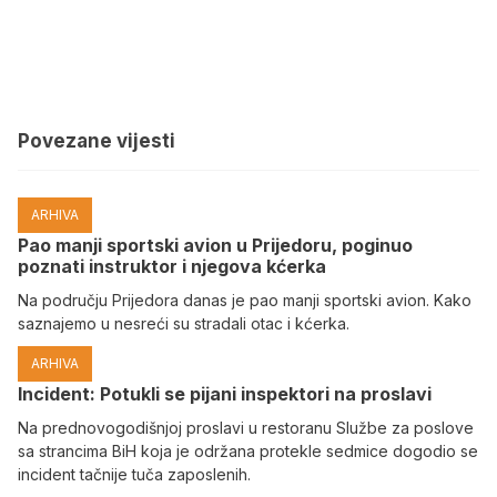
Povezane vijesti
ARHIVA
Pao manji sportski avion u Prijedoru, poginuo
poznati instruktor i njegova kćerka
Na području Prijedora danas je pao manji sportski avion. Kako
saznajemo u nesreći su stradali otac i kćerka.
ARHIVA
Incident: Potukli se pijani inspektori na proslavi
Na prednovogodišnjoj proslavi u restoranu Službe za poslove
sa strancima BiH koja je održana protekle sedmice dogodio se
incident tačnije tuča zaposlenih.