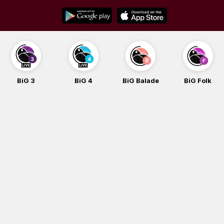
Skip
to
content
BiG 3
BiG 4
BiG Balade
BiG Folk