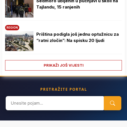
Sedmoro ubijenih u pucnjavi u školi na
Tajlandu, 15 ranjenih
REGION
Priština podigla još jednu optužnicu za
“ratni zločin”: Na spisku 20 ljudi
PRIKAŽI JOŠ VIJESTI
PRETRAŽITE PORTAL
Search
for: