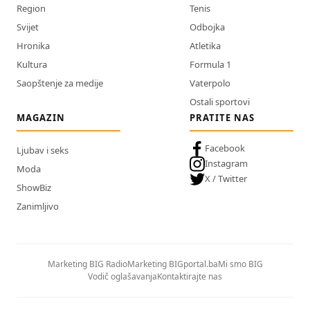
Region
Tenis
Svijet
Odbojka
Hronika
Atletika
Kultura
Formula 1
Saopštenje za medije
Vaterpolo
Ostali sportovi
MAGAZIN
PRATITE NAS
Facebook
Ljubav i seks
Instagram
Moda
X / Twitter
ShowBiz
Zanimljivo
Marketing BIG Radio
Marketing BIGportal.ba
Mi smo BIG
Vodič oglašavanja
Kontaktirajte nas