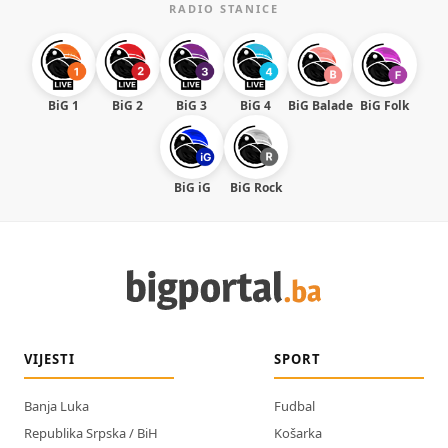
RADIO STANICE
BiG 1
BiG 2
BiG 3
BiG 4
BiG Balade
BiG Folk
BiG iG
BiG Rock
VIJESTI
SPORT
Banja Luka
Fudbal
Republika Srpska / BiH
Košarka