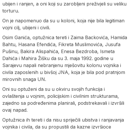
ubijen i ranjen, a oni koji su zarobljeni preživjeli su veliku
torturu.
On je napomenuo da su u koloni, koja nije bila legitiman
vojni cilj, ubijeni i civili.
Osim Ganića, optužnica tereti i Zaima Backovića, Hamida
Bahtu, Hasana Efendića, Fikreta Muslimovića, Јusufa
Pušinu, Bakira Alispahića, Enesa Bezdroba, Ismeta
Dahića i Mahira Žišku da su 3. maja 1992. godine u
Sarajevu napali nebranjenu mješovitu kolonu vojnika i
civila zaposlenih u bivšoj ЈNA, koja je bila pod pratnjom
mirovnih snaga UN.
Oni su optuženi da su u okviru svojih funkcija i
ovlaštenja u vojnim, policijskim i civilnim strukturama,
zajedno sa podređenima planirali, podstrekavali i izvršili
ovaj napad.
Optužnica ih tereti i da nisu spriječili ubistva i ranjavanja
vojnika i civila, da su propustili da kazne izvršioce