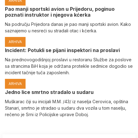
ARHIVA
Pao manji sportski avion u Prijedoru, poginuo
poznati instruktor i njegova kćerka
Na području Prijedora danas je pao manji sportski avion. Kako
saznajemo u nesreći su stradali otac i kćerka.
ARHIVA
Incident: Potukli se pijani inspektori na proslavi
Na prednovogodišnjoj proslavi u restoranu Službe za poslove
sa strancima BiH koja je održana protekle sedmice dogodio se
incident tačnije tuča zaposlenih.
ARHIVA
Јedno lice smrtno stradalo u sudaru
Muškarac čiji su inicijali M.M. /43/ iz naselja Cerovica, opština
Stanari, smrtno je stradao u sudaru dva vozila u tom naselju,
rečeno je Srni iz Policijske uprave Doboj.