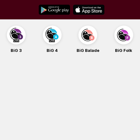
Skip
to
content
BiG 3
BiG 4
BiG Balade
BiG Folk