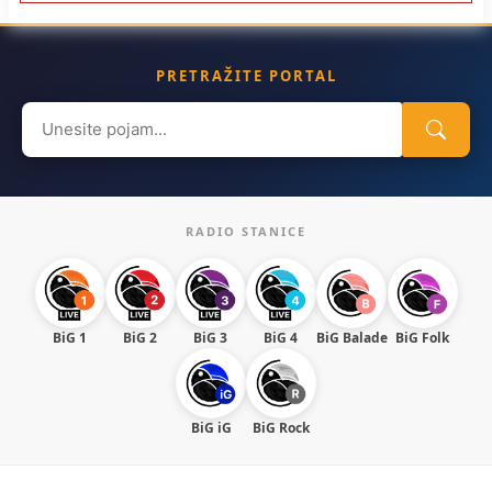
PRETRAŽITE PORTAL
Search
for:
RADIO STANICE
BiG 1
BiG 2
BiG 3
BiG 4
BiG Balade
BiG Folk
BiG iG
BiG Rock