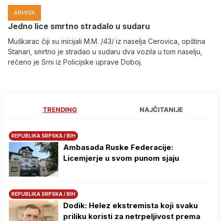
ARHIVA
Јedno lice smrtno stradalo u sudaru
Muškarac čiji su inicijali M.M. /43/ iz naselja Cerovica, opština
Stanari, smrtno je stradao u sudaru dva vozila u tom naselju,
rečeno je Srni iz Policijske uprave Doboj.
TRENDING
NAJČITANIJE
REPUBLIKA SRPSKA / BIH
Ambasada Ruske Federacije:
Licemjerje u svom punom sjaju
REPUBLIKA SRPSKA / BIH
Dodik: Helez ekstremista koji svaku
priliku koristi za netrpeljivost prema