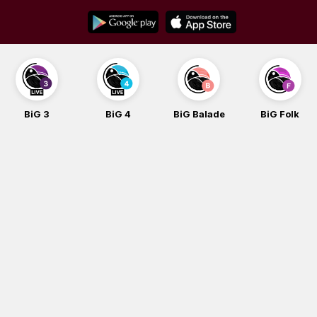
Skip
to
content
BiG 3
BiG 4
BiG Balade
BiG Folk