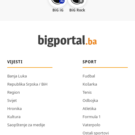
BiG iG
BiG Rock
VIJESTI
SPORT
Banja Luka
Fudbal
Republika Srpska / BiH
Košarka
Region
Tenis
Svijet
Odbojka
Hronika
Atletika
Kultura
Formula 1
Saopštenje za medije
Vaterpolo
Ostali sportovi