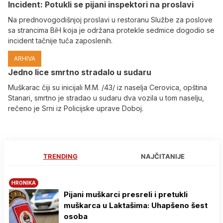
Incident: Potukli se pijani inspektori na proslavi
Na prednovogodišnjoj proslavi u restoranu Službe za poslove
sa strancima BiH koja je održana protekle sedmice dogodio se
incident tačnije tuča zaposlenih.
ARHIVA
Јedno lice smrtno stradalo u sudaru
Muškarac čiji su inicijali M.M. /43/ iz naselja Cerovica, opština
Stanari, smrtno je stradao u sudaru dva vozila u tom naselju,
rečeno je Srni iz Policijske uprave Doboj.
TRENDING
NAJČITANIJE
HRONIKA
Pijani muškarci presreli i pretukli
muškarca u Laktašima: Uhapšeno šest
osoba