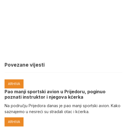
Povezane vijesti
ARHIVA
Pao manji sportski avion u Prijedoru, poginuo
poznati instruktor i njegova kćerka
Na području Prijedora danas je pao manji sportski avion. Kako
saznajemo u nesreći su stradali otac i kćerka.
ARHIVA