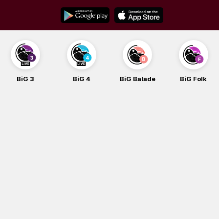
Skip
to
content
BiG 3
BiG 4
BiG Balade
BiG Folk