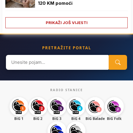
120 KM pomoći
PRIKAŽI JOŠ VIJESTI
PRETRAŽITE PORTAL
Search
for:
RADIO STANICE
BiG 1
BiG 2
BiG 3
BiG 4
BiG Balade
BiG Folk