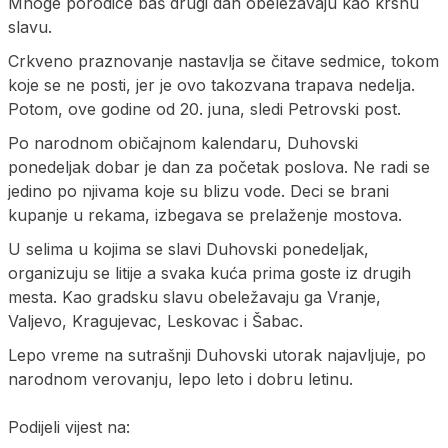
Mnoge porodice baš drugi dan obeležavaju kao krsnu
slavu.
Crkveno praznovanje nastavlja se čitave sedmice, tokom
koje se ne posti, jer je ovo takozvana trapava nedelja.
Potom, ove godine od 20. juna, sledi Petrovski post.
Po narodnom običajnom kalendaru, Duhovski
ponedeljak dobar je dan za početak poslova. Ne radi se
jedino po njivama koje su blizu vode. Deci se brani
kupanje u rekama, izbegava se prelaženje mostova.
U selima u kojima se slavi Duhovski ponedeljak,
organizuju se litije a svaka kuća prima goste iz drugih
mesta. Kao gradsku slavu obeležavaju ga Vranje,
Valjevo, Kragujevac, Leskovac i Šabac.
Lepo vreme na sutrašnji Duhovski utorak najavljuje, po
narodnom verovanju, lepo leto i dobru letinu.
Podijeli vijest na: