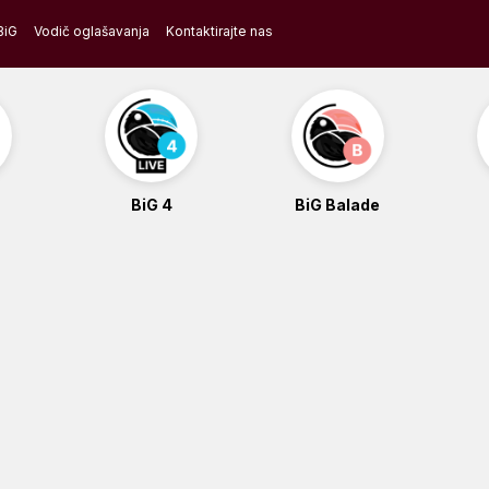
BiG
Vodič oglašavanja
Kontaktirajte nas
BiG 4
BiG Balade