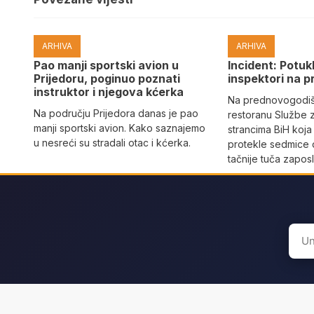
ARHIVA
ARHIVA
Pao manji sportski avion u
Incident: Potukl
Prijedoru, poginuo poznati
inspektori na p
instruktor i njegova kćerka
Na prednovogodišn
Na području Prijedora danas je pao
restoranu Službe 
manji sportski avion. Kako saznajemo
strancima BiH koja
u nesreći su stradali otac i kćerka.
protekle sedmice 
tačnije tuča zaposl
Sear
for: