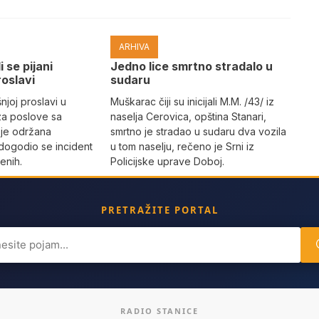
ARHIVA
i se pijani
Јedno lice smrtno stradalo u
roslavi
sudaru
joj proslavi u
Muškarac čiji su inicijali M.M. /43/ iz
za poslove sa
naselja Cerovica, opština Stanari,
 je održana
smrtno je stradao u sudaru dva vozila
dogodio se incident
u tom naselju, rečeno je Srni iz
enih.
Policijske uprave Doboj.
PRETRAŽITE PORTAL
ch
RADIO STANICE