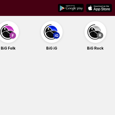
BiG Folk
BiG iG
BiG Rock