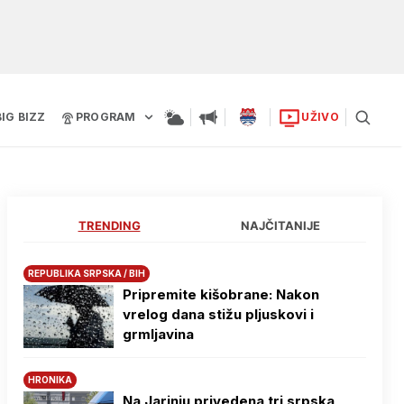
BIG BIZZ
PROGRAM
UŽIVO
TRENDING
NAJČITANIJE
REPUBLIKA SRPSKA / BIH
Pripremite kišobrane: Nakon
vrelog dana stižu pljuskovi i
grmljavina
HRONIKA
Na Јarinju privedena tri srpska