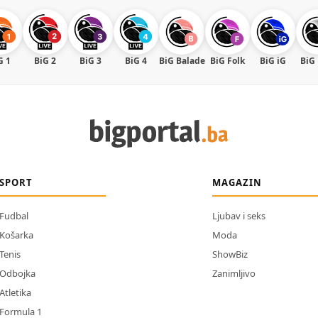
G 1
BiG 2
BiG 3
BiG 4
BiG Balade
BiG Folk
BiG iG
BiG
SPORT
MAGAZIN
Fudbal
Ljubav i seks
Košarka
Moda
Tenis
ShowBiz
Odbojka
Zanimljivo
Atletika
Formula 1