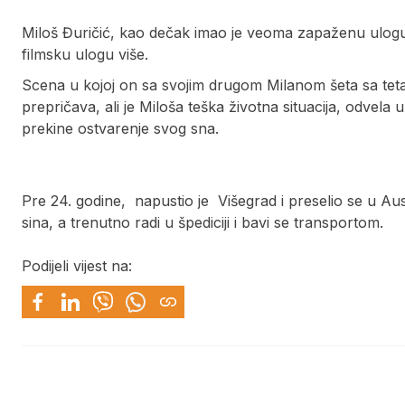
Miloš Đuričić, kao dečak imao je veoma zapaženu ulogu u
filmsku ulogu više.
Scena u kojoj on sa svojim drugom Milanom šeta sa teta
prepričava, ali je Miloša teška životna situacija, odve
prekine ostvarenje svog sna.
Pre 24. godine, napustio je Višegrad i preselio se u Aus
sina, a trenutno radi u špediciji i bavi se transportom.
Podijeli vijest na: