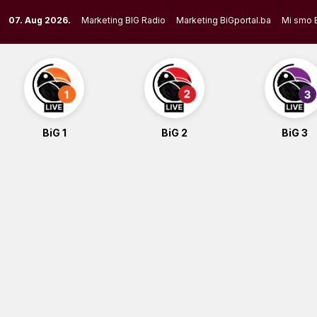
Skip
07. Aug 2026.
Marketing BIG Radio
Marketing BiGportal.ba
Mi smo 
to
content
BiG 1
BiG 2
BiG 3