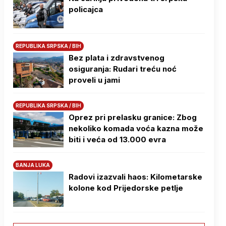
policajca
REPUBLIKA SRPSKA / BIH
Bez plata i zdravstvenog
osiguranja: Rudari treću noć
proveli u jami
REPUBLIKA SRPSKA / BIH
Oprez pri prelasku granice: Zbog
nekoliko komada voća kazna može
biti i veća od 13.000 evra
BANJA LUKA
Radovi izazvali haos: Kilometarske
kolone kod Prijedorske petlje