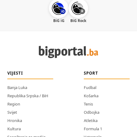
BiG iG
BiG Rock
VIJESTI
SPORT
Banja Luka
Fudbal
Republika Srpska / BiH
Košarka
Region
Tenis
Svijet
Odbojka
Hronika
Atletika
Kultura
Formula 1
Saopštenje za medije
Vaterpolo