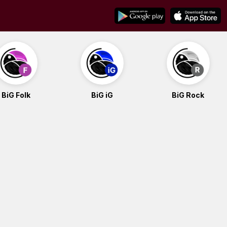
BiG Folk
BiG iG
BiG Rock