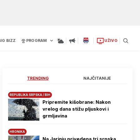
BIG BIZZ
PROGRAM
UŽIVO
TRENDING
NAJČITANIJE
REPUBLIKA SRPSKA / BIH
Pripremite kišobrane: Nakon
vrelog dana stižu pljuskovi i
grmljavina
HRONIKA
Na Јarinju privedena tri srpska