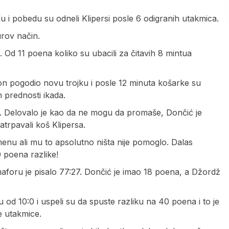
u i pobedu su odneli Klipersi posle 6 odigranih utakmica.
rov način.
 Od 11 poena koliko su ubacili za čitavih 8 mintua
on pogodio novu trojku i posle 12 minuta košarke su
ih prednosti ikada.
te. Delovalo je kao da ne mogu da promaše, Dončić je
atrpavali koš Klipersa.
enu ali mu to apsolutno ništa nije pomoglo. Dalas
 poena razlike!
aforu je pisalo 77:27. Dončić je imao 18 poena, a Džordž
 od 10:0 i uspeli su da spuste razliku na 40 poena i to je
e utakmice.