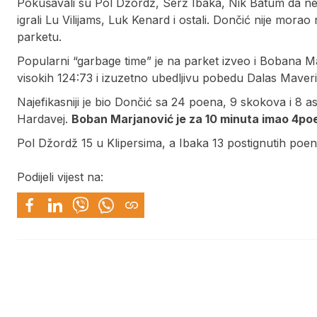
Pokušavali su Pol Džordž, Serž Ibaka, Nik Batum da neš
igrali Lu Vilijams, Luk Kenard i ostali. Dončić nije mora
parketu.
Popularni “garbage time” je na parket izveo i Bobana Ma
visokih 124:73 i izuzetno ubedljivu pobedu Dalas Maver
Najefikasniji je bio Dončić sa 24 poena, 9 skokova i 8 as
Hardavej.
Boban Marjanović je za 10 minuta imao 4poe
Pol Džordž 15 u Klipersima, a Ibaka 13 postignutih poen
Podijeli vijest na: