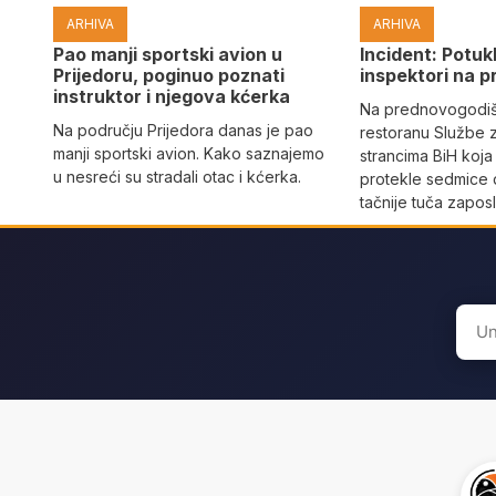
ARHIVA
ARHIVA
Pao manji sportski avion u
Incident: Potukl
Prijedoru, poginuo poznati
inspektori na p
instruktor i njegova kćerka
Na prednovogodišn
Na području Prijedora danas je pao
restoranu Službe 
manji sportski avion. Kako saznajemo
strancima BiH koja
u nesreći su stradali otac i kćerka.
protekle sedmice 
tačnije tuča zaposl
Sear
for: