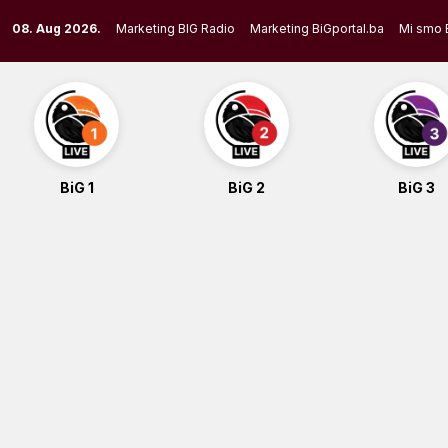
Skip
08. Aug 2026.
Marketing BIG Radio
Marketing BiGportal.ba
Mi smo 
to
content
BiG 1
BiG 2
BiG 3