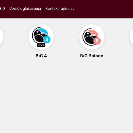
BiG
Vodič oglašavanja
Kontaktirajte nas
BiG 4
BiG Balade