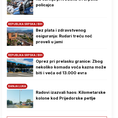
policajca
REPUBLIKA SRPSKA / BIH
Bez plata i zdravstvenog
osiguranja: Rudari treću noć
proveli u jami
REPUBLIKA SRPSKA / BIH
Oprez pri prelasku granice: Zbog
nekoliko komada voća kazna može
biti i veća od 13.000 evra
BANJA LUKA
Radovi izazvali haos: Kilometarske
kolone kod Prijedorske petlje