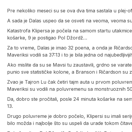
Pre nekoliko meseci su se ova dva tima sastala u plej-of
A sada je Dalas uspeo da se osveti na veoma, veoma su
Katastrofa Klipersa je počela na samom startu utakmice.
košarke, 9 je postigao Pol Džordž…
Za to vreme, Dalas je imao 32 poena, a onda je Ričards
Maveriksi vodili sa 37:13 i to je bila jedna od najubedljivij
Ako mislite da su se Mavsi tu zaustavili, grdno se vara
punio sve statističke kolone, a Branson i Ričardson su z
Zvao je Tajron Lu čak četiri tajm auta u prvom poluvrem
Maveriksi su vodili na poluvremenu sa monstruoznih 50
Da, dobro ste pročitali, posle 24 minuta košarke na sem
13.
Drugo poluvreme je dobro počelo, Klipersi su imali seriju
bilo možda i najbolje što su uspeli da urade tokom čitav