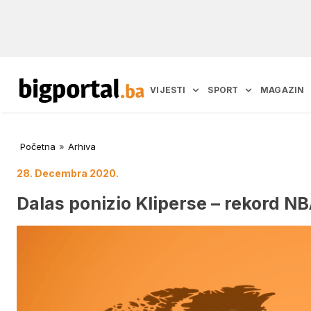
VIJESTI
SPORT
MAGAZIN
Početna
»
Arhiva
28. Decembra 2020.
Dalas ponizio Kliperse – rekord NB