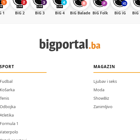
G 1
BiG 2
BiG 3
BiG 4
BiG Balade
BiG Folk
BiG iG
BiG
SPORT
MAGAZIN
Fudbal
Ljubav i seks
Košarka
Moda
Tenis
ShowBiz
Odbojka
Zanimljivo
Atletika
Formula 1
Vaterpolo