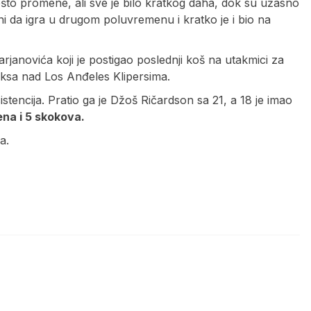
to promene, ali sve je bilo kratkog daha, dok su užasno
o ni da igra u drugom poluvremenu i kratko je i bio na
rjanovića koji je postigao poslednji koš na utakmici za
iksa nad Los Anđeles Klipersima.
istencija. Pratio ga je Džoš Ričardson sa 21, a 18 je imao
na i 5 skokova.
a.