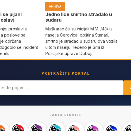
ARHIVA
i se pijani
Јedno lice smrtno stradalo u
roslavi
sudaru
joj proslavi u
Muškarac čiji su inicijali M.M. /43/ iz
za poslove sa
naselja Cerovica, opština Stanari,
 je održana
smrtno je stradao u sudaru dva vozila
dogodio se incident
u tom naselju, rečeno je Srni iz
enih.
Policijske uprave Doboj.
PRETRAŽITE PORTAL
ch
RADIO STANICE