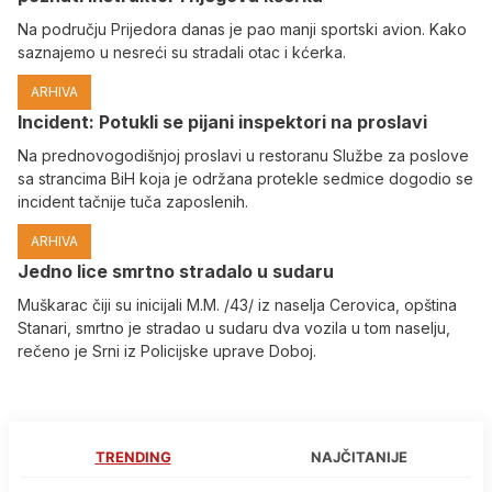
Na području Prijedora danas je pao manji sportski avion. Kako
saznajemo u nesreći su stradali otac i kćerka.
ARHIVA
Incident: Potukli se pijani inspektori na proslavi
Na prednovogodišnjoj proslavi u restoranu Službe za poslove
sa strancima BiH koja je održana protekle sedmice dogodio se
incident tačnije tuča zaposlenih.
ARHIVA
Јedno lice smrtno stradalo u sudaru
Muškarac čiji su inicijali M.M. /43/ iz naselja Cerovica, opština
Stanari, smrtno je stradao u sudaru dva vozila u tom naselju,
rečeno je Srni iz Policijske uprave Doboj.
TRENDING
NAJČITANIJE