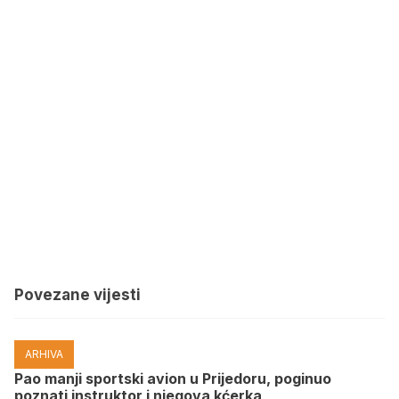
Povezane vijesti
ARHIVA
Pao manji sportski avion u Prijedoru, poginuo
poznati instruktor i njegova kćerka