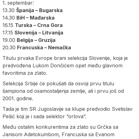
1. septembar:
13.30
Španija – Bugarska
14.30
BiH – Mađarska
16.15
Turska – Crna Gora
17.15
Slovenija – Litvanija
19.00
Belgija – Gruzija
20.30
Francuska – Nemačka
Titulu prvaka Evrope brani selekcija Slovenije, koja je
predvođena Lukom Dončićem opet među glavnom
favoritima za zlato.
Selekcija Srbije će pokušati da osvoji prvu titulu
šampiona od osamostaljenja zemlje, ali i prvu još od
2001. godine.
Tada je tim SR Jugoslavije sa klupe predvodio Svetislav
Pešić koji je i sada selektor “orlova”.
Među ostalim konkurentima za zlato su Grčka sa
Janisom Adetokumbom, Francuska sa Evanom