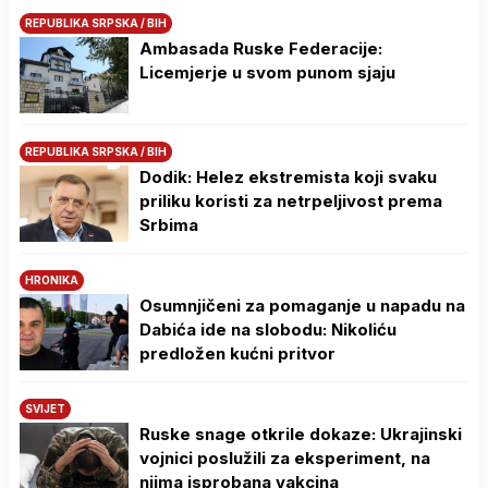
REPUBLIKA SRPSKA / BIH
Ambasada Ruske Federacije:
Licemjerje u svom punom sjaju
REPUBLIKA SRPSKA / BIH
Dodik: Helez ekstremista koji svaku
priliku koristi za netrpeljivost prema
Srbima
HRONIKA
Osumnjičeni za pomaganje u napadu na
Dabića ide na slobodu: Nikoliću
predložen kućni pritvor
SVIJET
Ruske snage otkrile dokaze: Ukrajinski
vojnici poslužili za eksperiment, na
njima isprobana vakcina