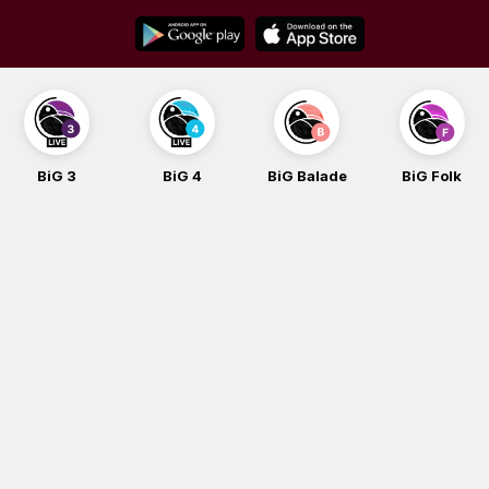
Skip
to
content
BiG 3
BiG 4
BiG Balade
BiG Folk