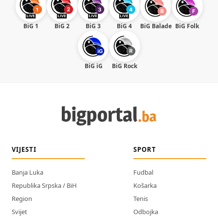
BiG 1
BiG 2
BiG 3
BiG 4
BiG Balade
BiG Folk
BiG iG
BiG Rock
VIJESTI
SPORT
Banja Luka
Fudbal
Republika Srpska / BiH
Košarka
Region
Tenis
Svijet
Odbojka