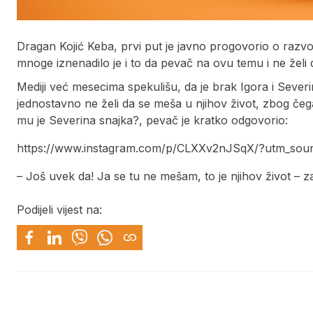
Dragan Kojić Keba, prvi put je javno progovorio o razvo
mnoge iznenadilo je i to da pevač na ovu temu i ne želi
Mediji već mesecima spekulišu, da je brak Igora i Severin
jednostavno ne želi da se meša u njihov život, zbog čega 
mu je Severina snajka?, pevač je kratko odgovorio:
https://www.instagram.com/p/CLXXv2nJSqX/?utm_sou
– Još uvek da! Ja se tu ne mešam, to je njihov život – za
Podijeli vijest na: