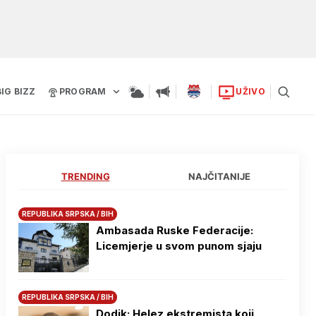
BIG BIZZ
PROGRAM
UŽIVO
TRENDING
NAJČITANIJE
REPUBLIKA SRPSKA / BIH
Ambasada Ruske Federacije:
Licemjerje u svom punom sjaju
REPUBLIKA SRPSKA / BIH
Dodik: Helez ekstremista koji