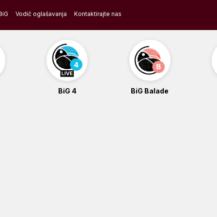
BiG
Vodič oglašavanja
Kontaktirajte nas
BiG 4
BiG Balade