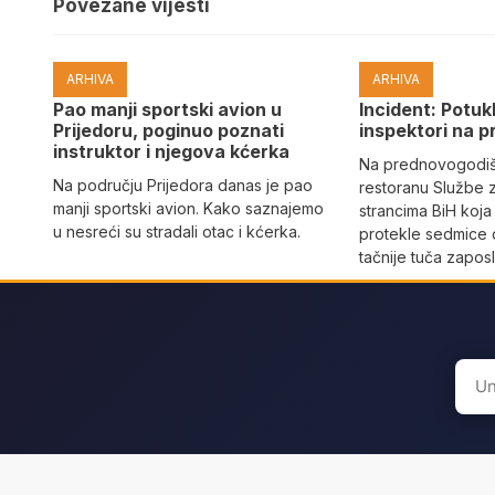
Povezane vijesti
ARHIVA
ARHIVA
Pao manji sportski avion u
Incident: Potukl
Prijedoru, poginuo poznati
inspektori na p
instruktor i njegova kćerka
Na prednovogodišn
Na području Prijedora danas je pao
restoranu Službe 
manji sportski avion. Kako saznajemo
strancima BiH koja
u nesreći su stradali otac i kćerka.
protekle sedmice 
tačnije tuča zaposl
Sear
for: