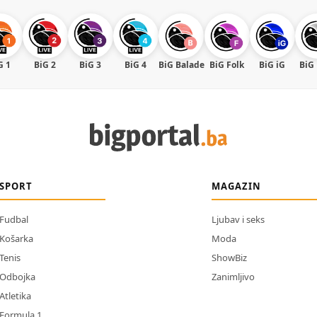
G 1
BiG 2
BiG 3
BiG 4
BiG Balade
BiG Folk
BiG iG
BiG
SPORT
MAGAZIN
Fudbal
Ljubav i seks
Košarka
Moda
Tenis
ShowBiz
Odbojka
Zanimljivo
Atletika
Formula 1