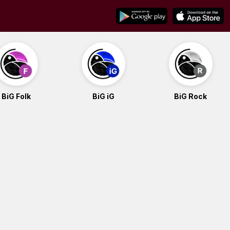
BiG Folk
BiG iG
BiG Rock