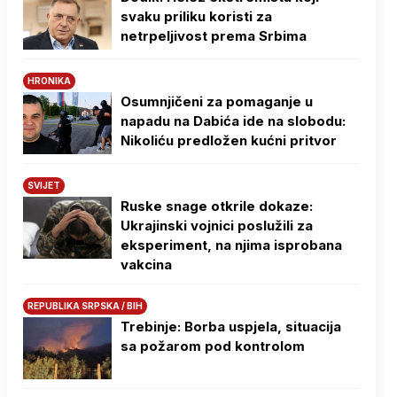
svaku priliku koristi za
netrpeljivost prema Srbima
HRONIKA
Osumnjičeni za pomaganje u
napadu na Dabića ide na slobodu:
Nikoliću predložen kućni pritvor
SVIJET
Ruske snage otkrile dokaze:
Ukrajinski vojnici poslužili za
eksperiment, na njima isprobana
vakcina
REPUBLIKA SRPSKA / BIH
Trebinje: Borba uspjela, situacija
sa požarom pod kontrolom