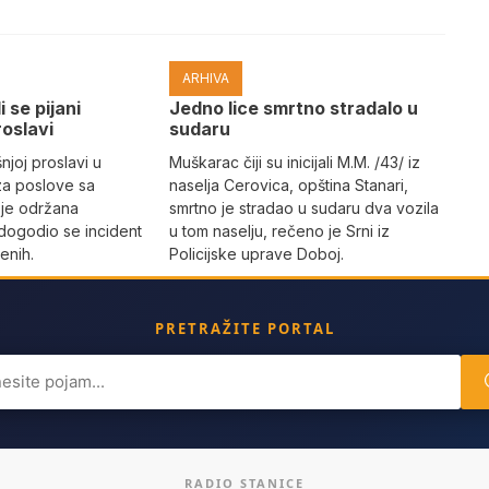
ARHIVA
i se pijani
Јedno lice smrtno stradalo u
roslavi
sudaru
joj proslavi u
Muškarac čiji su inicijali M.M. /43/ iz
za poslove sa
naselja Cerovica, opština Stanari,
 je održana
smrtno je stradao u sudaru dva vozila
dogodio se incident
u tom naselju, rečeno je Srni iz
enih.
Policijske uprave Doboj.
PRETRAŽITE PORTAL
ch
RADIO STANICE