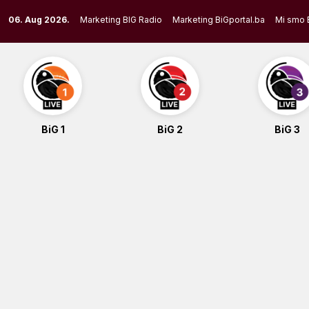
Skip
06. Aug 2026.
Marketing BIG Radio
Marketing BiGportal.ba
Mi smo 
to
content
BiG 1
BiG 2
BiG 3