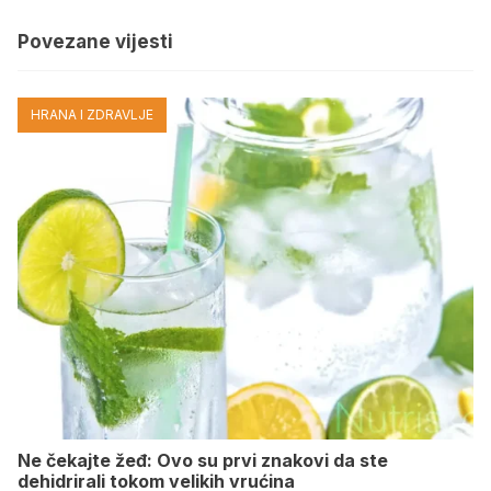
Povezane vijesti
HRANA I ZDRAVLJE
Ne čekajte žeđ: Ovo su prvi znakovi da ste
dehidrirali tokom velikih vrućina