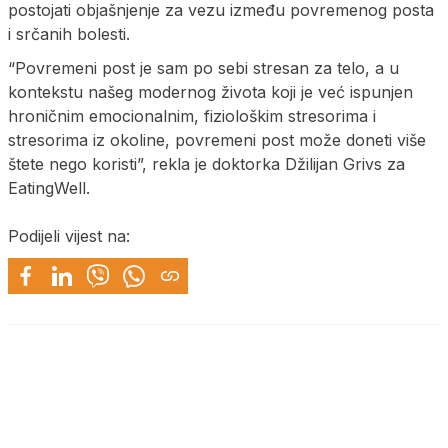
postojati objašnjenje za vezu između povremenog posta
i srčanih bolesti.
“Povremeni post je sam po sebi stresan za telo, a u
kontekstu našeg modernog života koji je već ispunjen
hroničnim emocionalnim, fiziološkim stresorima i
stresorima iz okoline, povremeni post može doneti više
štete nego koristi”, rekla je doktorka Džilijan Grivs za
EatingWell.
Podijeli vijest na: