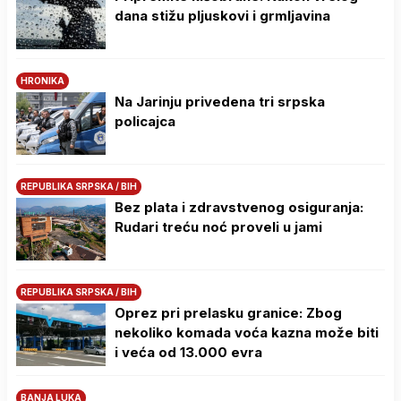
dana stižu pljuskovi i grmljavina
HRONIKA
Na Јarinju privedena tri srpska
policajca
REPUBLIKA SRPSKA / BIH
Bez plata i zdravstvenog osiguranja:
Rudari treću noć proveli u jami
REPUBLIKA SRPSKA / BIH
Oprez pri prelasku granice: Zbog
nekoliko komada voća kazna može biti
i veća od 13.000 evra
BANJA LUKA