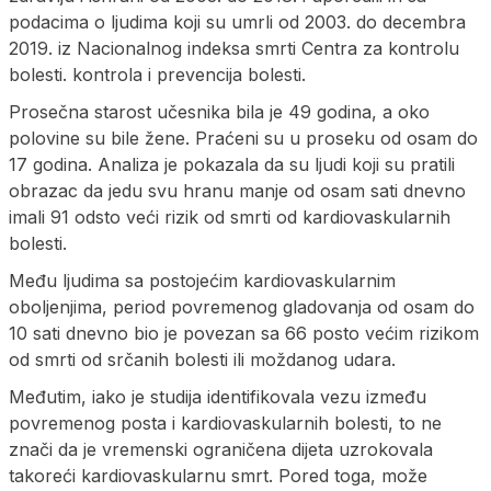
podacima o ljudima koji su umrli od 2003. do decembra
2019. iz Nacionalnog indeksa smrti Centra za kontrolu
bolesti. kontrola i prevencija bolesti.
Prosečna starost učesnika bila je 49 godina, a oko
polovine su bile žene. Praćeni su u proseku od osam do
17 godina. Analiza je pokazala da su ljudi koji su pratili
obrazac da jedu svu hranu manje od osam sati dnevno
imali 91 odsto veći rizik od smrti od kardiovaskularnih
bolesti.
Među ljudima sa postojećim kardiovaskularnim
oboljenjima, period povremenog gladovanja od osam do
10 sati dnevno bio je povezan sa 66 posto većim rizikom
od smrti od srčanih bolesti ili moždanog udara.
Međutim, iako je studija identifikovala vezu između
povremenog posta i kardiovaskularnih bolesti, to ne
znači da je vremenski ograničena dijeta uzrokovala
takoreći kardiovaskularnu smrt. Pored toga, može