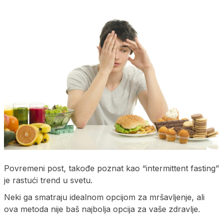
Povremeni post, takođe poznat kao “intermittent fasting”
je rastući trend u svetu.
Neki ga smatraju idealnom opcijom za mršavljenje, ali
ova metoda nije baš najbolja opcija za vaše zdravlje.