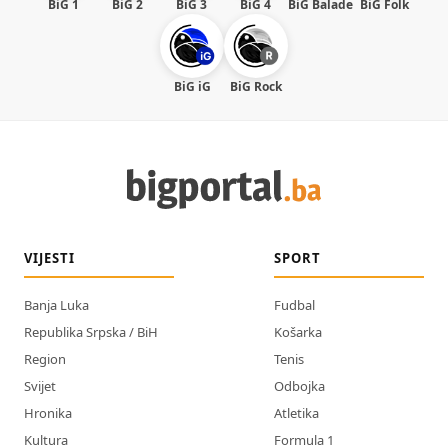
BiG 1
BiG 2
BiG 3
BiG 4
BiG Balade
BiG Folk
BiG iG
BiG Rock
VIJESTI
SPORT
Banja Luka
Fudbal
Republika Srpska / BiH
Košarka
Region
Tenis
Svijet
Odbojka
Hronika
Atletika
Kultura
Formula 1