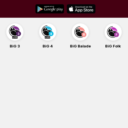
Skip
to
content
BiG 3
BiG 4
BiG Balade
BiG Folk