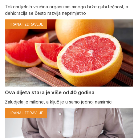
Tokom ljetnih vrućina organizam mnogo brže gubi tečnost, a
dehidracija se često razvija neprimjetno
HRANA I ZDRAVLJE
Ova dijeta stara je više od 40 godina
Zaludjela je milione, a ključ je u samo jednoj namirnici
HRANA I ZDRAVLJE