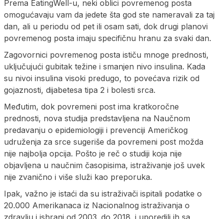
Prema EatingWell-u, neki oblici povremenog posta
omogućavaju vam da jedete šta god ste nameravali za taj
dan, ali u periodu od pet ili osam sati, dok drugi planovi
povremenog posta imaju specifičnu hranu za svaki dan.
Zagovornici povremenog posta ističu mnoge prednosti,
uključujući gubitak težine i smanjen nivo insulina. Kada
su nivoi insulina visoki predugo, to povećava rizik od
gojaznosti, dijabetesa tipa 2 i bolesti srca.
Međutim, dok povremeni post ima kratkoročne
prednosti, nova studija predstavljena na Naučnom
predavanju o epidemiologiji i prevenciji Američkog
udruženja za srce sugeriše da povremeni post možda
nije najbolja opcija. Pošto je reč o studiji koja nije
objavljena u naučnim časopisima, istraživanje još uvek
nije zvanično i više služi kao preporuka.
Ipak, važno je istaći da su istraživači ispitali podatke o
20.000 Amerikanaca iz Nacionalnog istraživanja o
zdravlju i ishrani od 2003. do 2018. i uporedili ih sa