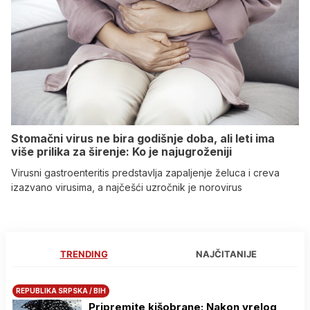
Stomačni virus ne bira godišnje doba, ali leti ima
više prilika za širenje: Ko je najugroženiji
Virusni gastroenteritis predstavlja zapaljenje želuca i creva
izazvano virusima, a najčešći uzročnik je norovirus
TRENDING
NAJČITANIJE
REPUBLIKA SRPSKA / BIH
Pripremite kišobrane: Nakon vrelog