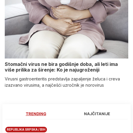
Stomačni virus ne bira godišnje doba, ali leti ima
više prilika za širenje: Ko je najugroženiji
Virusni gastroenteritis predstavlja zapaljenje želuca i creva
izazvano virusima, a najčešći uzročnik je norovirus
TRENDING
NAJČITANIJE
REPUBLIKA SRPSKA / BIH