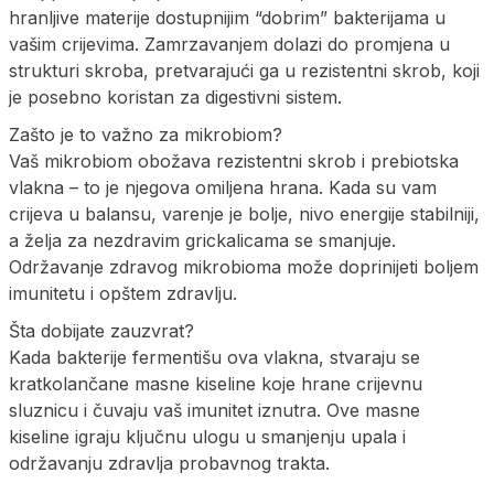
hranljive materije dostupnijim “dobrim” bakterijama u
vašim crijevima. Zamrzavanjem dolazi do promjena u
strukturi skroba, pretvarajući ga u rezistentni skrob, koji
je posebno koristan za digestivni sistem.
Zašto je to važno za mikrobiom?
Vaš mikrobiom obožava rezistentni skrob i prebiotska
vlakna – to je njegova omiljena hrana. Kada su vam
crijeva u balansu, varenje je bolje, nivo energije stabilniji,
a želja za nezdravim grickalicama se smanjuje.
Održavanje zdravog mikrobioma može doprinijeti boljem
imunitetu i opštem zdravlju.
Šta dobijate zauzvrat?
Kada bakterije fermentišu ova vlakna, stvaraju se
kratkolančane masne kiseline koje hrane crijevnu
sluznicu i čuvaju vaš imunitet iznutra. Ove masne
kiseline igraju ključnu ulogu u smanjenju upala i
održavanju zdravlja probavnog trakta.