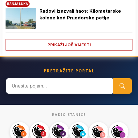
BANJA LUKA
Radovi izazvali haos: Kilometarske
kolone kod Prijedorske petlje
PRIKAŽI JOŠ VIJESTI
PRETRAŽITE PORTAL
Search
for:
RADIO STANICE