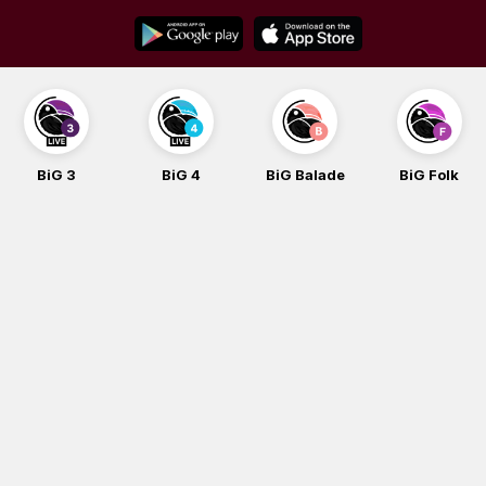
Skip
to
content
BiG 3
BiG 4
BiG Balade
BiG Folk