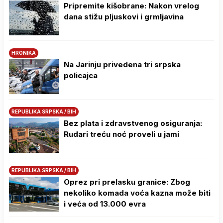
Pripremite kišobrane: Nakon vrelog
dana stižu pljuskovi i grmljavina
HRONIKA
Na Јarinju privedena tri srpska
policajca
REPUBLIKA SRPSKA / BIH
Bez plata i zdravstvenog osiguranja:
Rudari treću noć proveli u jami
REPUBLIKA SRPSKA / BIH
Oprez pri prelasku granice: Zbog
nekoliko komada voća kazna može biti
i veća od 13.000 evra