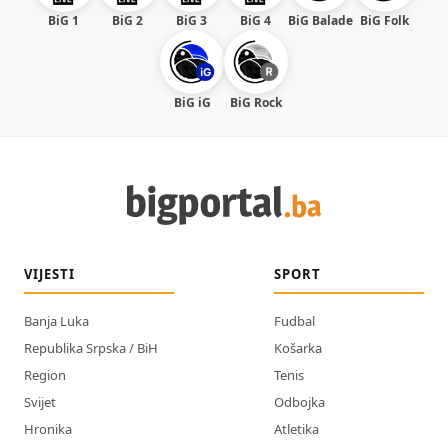
BiG 1
BiG 2
BiG 3
BiG 4
BiG Balade
BiG Folk
BiG iG
BiG Rock
VIJESTI
SPORT
Banja Luka
Fudbal
Republika Srpska / BiH
Košarka
Region
Tenis
Svijet
Odbojka
Hronika
Atletika