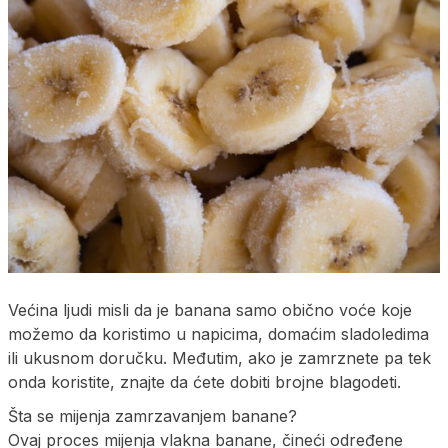
Većina ljudi misli da je banana samo obično voće koje
možemo da koristimo u napicima, domaćim sladoledima
ili ukusnom doručku. Međutim, ako je zamrznete pa tek
onda koristite, znajte da ćete dobiti brojne blagodeti.
Šta se mijenja zamrzavanjem banane?
Ovaj proces mijenja vlakna banane, čineći određene