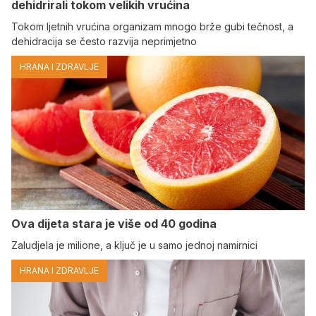
dehidrirali tokom velikih vrućina
Tokom ljetnih vrućina organizam mnogo brže gubi tečnost, a
dehidracija se često razvija neprimjetno
HRANA I ZDRAVLJE
Ova dijeta stara je više od 40 godina
Zaludjela je milione, a ključ je u samo jednoj namirnici
HRANA I ZDRAVLJE