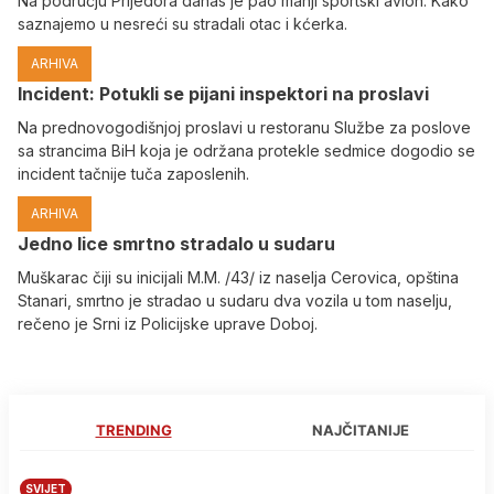
Na području Prijedora danas je pao manji sportski avion. Kako
saznajemo u nesreći su stradali otac i kćerka.
ARHIVA
Incident: Potukli se pijani inspektori na proslavi
Na prednovogodišnjoj proslavi u restoranu Službe za poslove
sa strancima BiH koja je održana protekle sedmice dogodio se
incident tačnije tuča zaposlenih.
ARHIVA
Јedno lice smrtno stradalo u sudaru
Muškarac čiji su inicijali M.M. /43/ iz naselja Cerovica, opština
Stanari, smrtno je stradao u sudaru dva vozila u tom naselju,
rečeno je Srni iz Policijske uprave Doboj.
TRENDING
NAJČITANIJE
SVIJET