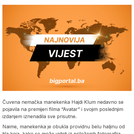
Čuvena nemačka manekenka Hajdi Klum nedavno se
pojavila na premijeri filma “Avatar” i svojim poslednjim
izdanjem iznenadila sve prisutne.
Naime, manekenka je obukla providnu belu haljinu od
tila koja, kako se može videti iz priloženih fotografija,