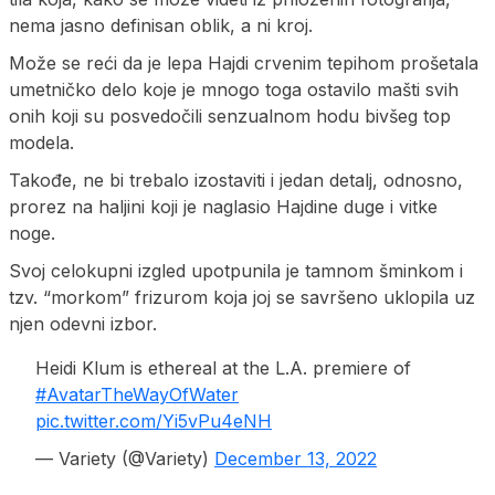
nema jasno definisan oblik, a ni kroj.
Može se reći da je lepa Hajdi crvenim tepihom prošetala
umetničko delo koje je mnogo toga ostavilo mašti svih
onih koji su posvedočili senzualnom hodu bivšeg top
modela.
Takođe, ne bi trebalo izostaviti i jedan detalj, odnosno,
prorez na haljini koji je naglasio Hajdine duge i vitke
noge.
Svoj celokupni izgled upotpunila je tamnom šminkom i
tzv. “morkom” frizurom koja joj se savršeno uklopila uz
njen odevni izbor.
Heidi Klum is ethereal at the L.A. premiere of
#AvatarTheWayOfWater
pic.twitter.com/Yi5vPu4eNH
— Variety (@Variety)
December 13, 2022