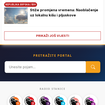
REPUBLIKA SRPSKA / BIH
Stiže promjena vremena: Naoblačenje
uz lokalnu kišu i pljuskove
PRIKAŽI JOŠ VIJESTI
PRETRAŽITE PORTAL
Search
for:
RADIO STANICE