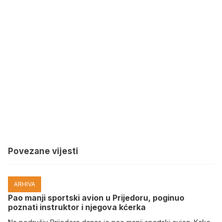
Povezane vijesti
ARHIVA
Pao manji sportski avion u Prijedoru, poginuo
poznati instruktor i njegova kćerka