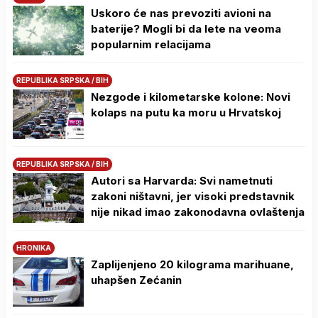
Uskoro će nas prevoziti avioni na
baterije? Mogli bi da lete na veoma
popularnim relacijama
REPUBLIKA SRPSKA / BIH
Nezgode i kilometarske kolone: Novi
kolaps na putu ka moru u Hrvatskoj
REPUBLIKA SRPSKA / BIH
Autori sa Harvarda: Svi nametnuti
zakoni ništavni, jer visoki predstavnik
nije nikad imao zakonodavna ovlaštenja
HRONIKA
Zaplijenjeno 20 kilograma marihuane,
uhapšen Zećanin