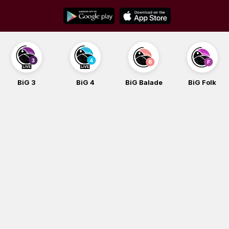
Skip
to
content
BiG 3
BiG 4
BiG Balade
BiG Folk