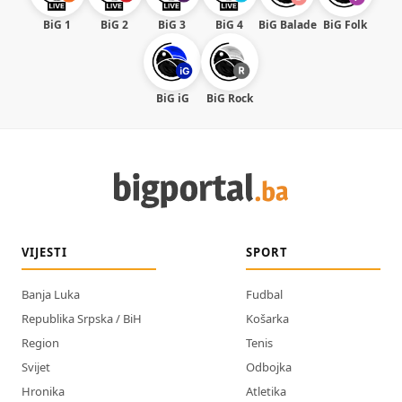
BiG 1
BiG 2
BiG 3
BiG 4
BiG Balade
BiG Folk
BiG iG
BiG Rock
VIJESTI
SPORT
Banja Luka
Fudbal
Republika Srpska / BiH
Košarka
Region
Tenis
Svijet
Odbojka
Hronika
Atletika