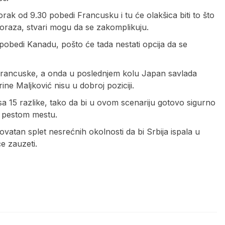
rak od 9.30 pobedi Francusku i tu će olakšica biti to što
poraza, stvari mogu da se zakomplikuju.
 pobedi Kanadu, pošto će tada nestati opcija da se
 Francuske, a onda u poslednjem kolu Japan savlada
e Maljković nisu u dobroj poziciji.
sa 15 razlike, tako da bi u ovom scenariju gotovo sigurno
m pestom mestu.
atan splet nesrećnih okolnosti da bi Srbija ispala u
će zauzeti.