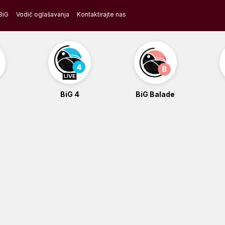
BiG
Vodič oglašavanja
Kontaktirajte nas
BiG 4
BiG Balade