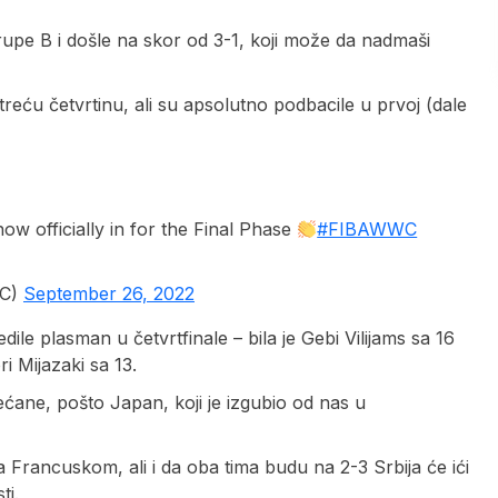
upe B i došle na skor od 3-1, koji može da nadmaši
reću četvrtinu, ali su apsolutno podbacile u prvoj (dale
now officially in for the Final Phase
#FIBAWWC
WC)
September 26, 2022
le plasman u četvrtfinale – bila je Gebi Vilijams sa 16
i Mijazaki sa 13.
ćane, pošto Japan, koji je izgubio od nas u
 Francuskom, ali i da oba tima budu na 2-3 Srbija će ići
ti.