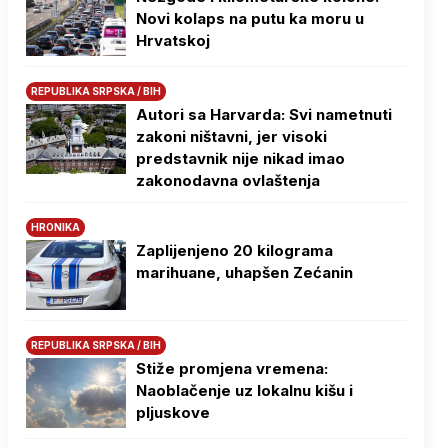
Novi kolaps na putu ka moru u
Hrvatskoj
REPUBLIKA SRPSKA / BIH
Autori sa Harvarda: Svi nametnuti
zakoni ništavni, jer visoki
predstavnik nije nikad imao
zakonodavna ovlaštenja
HRONIKA
Zaplijenjeno 20 kilograma
marihuane, uhapšen Zećanin
REPUBLIKA SRPSKA / BIH
Stiže promjena vremena:
Naoblačenje uz lokalnu kišu i
pljuskove