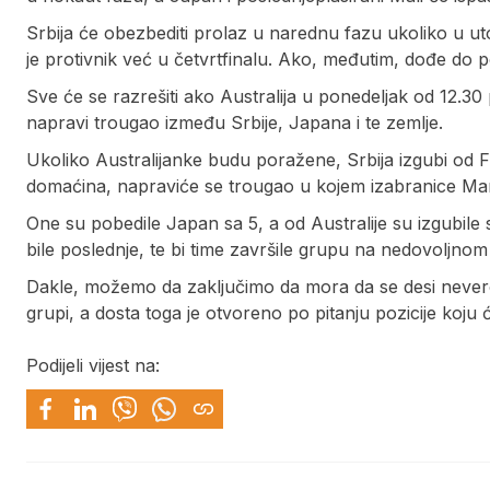
Srbija će obezbediti prolaz u narednu fazu ukoliko u uto
je protivnik već u četvrtfinalu. Ako, međutim, dođe do 
Sve će se razrešiti ako Australija u ponedeljak od 12.30
napravi trougao između Srbije, Japana i te zemlje.
Ukoliko Australijanke budu poražene, Srbija izgubi od
domaćina, napraviće se trougao u kojem izabranice Marin
One su pobedile Japan sa 5, a od Australije su izgubile 
bile poslednje, te bi time završile grupu na nedovoljno
Dakle, možemo da zaključimo da mora da se desi neverov
grupi, a dosta toga je otvoreno po pitanju pozicije koju 
Podijeli vijest na: