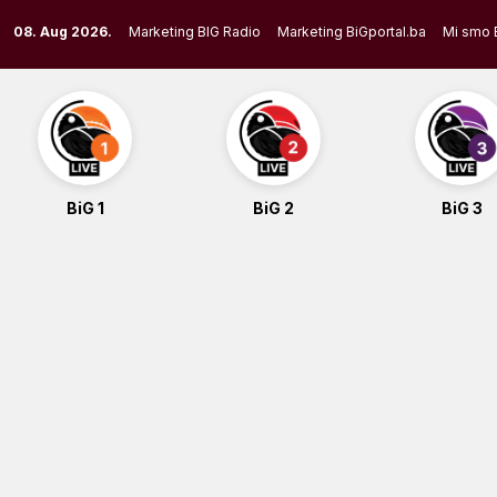
Skip
08. Aug 2026.
Marketing BIG Radio
Marketing BiGportal.ba
Mi smo 
to
content
BiG 1
BiG 2
BiG 3