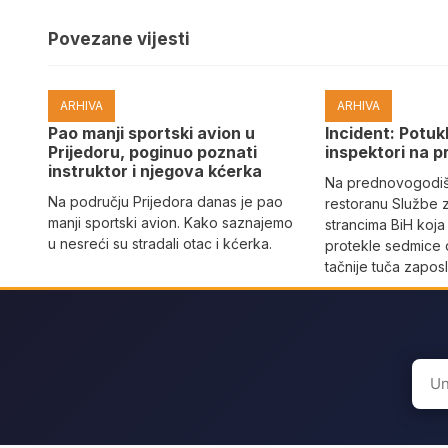
Povezane vijesti
ARHIVA
ARHIVA
Pao manji sportski avion u
Incident: Potukl
Prijedoru, poginuo poznati
inspektori na p
instruktor i njegova kćerka
Na prednovogodišn
Na području Prijedora danas je pao
restoranu Službe 
manji sportski avion. Kako saznajemo
strancima BiH koja
u nesreći su stradali otac i kćerka.
protekle sedmice 
tačnije tuča zaposl
Sear
for: