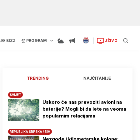
BIG BIZZ
PROGRAM
UŽIVO
TRENDING
NAJČITANIJE
SVIJET
Uskoro će nas prevoziti avioni na
baterije? Mogli bi da lete na veoma
popularnim relacijama
REPUBLIKA SRPSKA / BIH
Nezgode i kilometarske kolone: