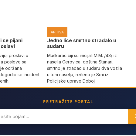
ARHIVA
i se pijani
Јedno lice smrtno stradalo u
roslavi
sudaru
joj proslavi u
Muškarac čiji su inicijali M.M. /43/ iz
za poslove sa
naselja Cerovica, opština Stanari,
 je održana
smrtno je stradao u sudaru dva vozila
dogodio se incident
u tom naselju, rečeno je Srni iz
enih.
Policijske uprave Doboj.
PRETRAŽITE PORTAL
ch