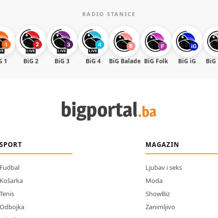
RADIO STANICE
G 1
BiG 2
BiG 3
BiG 4
BiG Balade
BiG Folk
BiG iG
BiG
SPORT
MAGAZIN
Fudbal
Ljubav i seks
Košarka
Moda
Tenis
ShowBiz
Odbojka
Zanimljivo