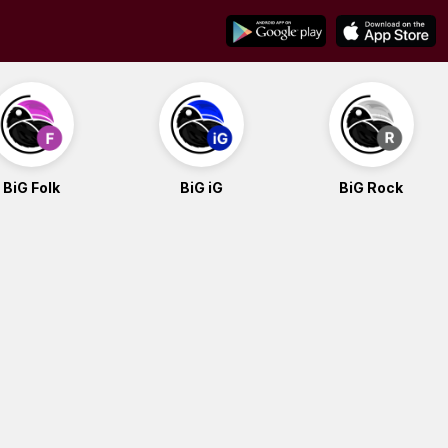
BiG Folk
BiG iG
BiG Rock