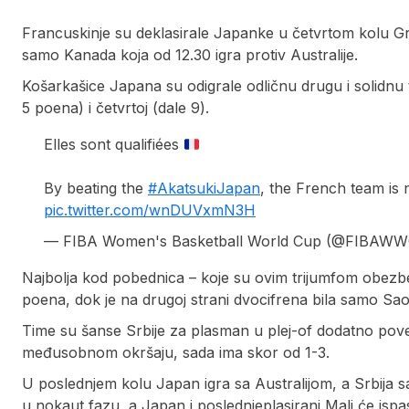
Francuskinje su deklasirale Japanke u četvrtom kolu Gr
samo Kanada koja od 12.30 igra protiv Australije.
Košarkašice Japana su odigrale odličnu drugu i solidnu t
5 poena) i četvrtoj (dale 9).
Elles sont qualifiées
By beating the
#AkatsukiJapan
, the French team is 
pic.twitter.com/wnDUVxmN3H
— FIBA Women's Basketball World Cup (@FIBAW
Najbolja kod pobednica – koje su ovim trijumfom obezbedi
poena, dok je na drugoj strani dvocifrena bila samo Saor
Time su šanse Srbije za plasman u plej-of dodatno pove
međusobnom okršaju, sada ima skor od 1-3.
U poslednjem kolu Japan igra sa Australijom, a Srbija sa
u nokaut fazu, a Japan i poslednjeplasirani Mali će ispas