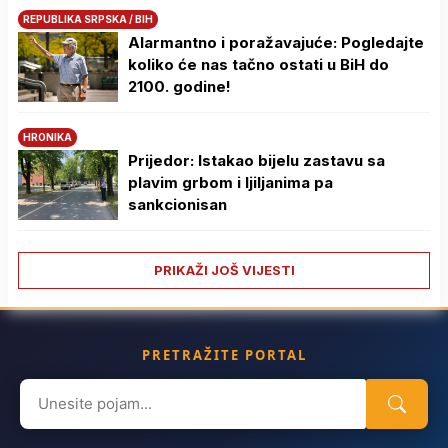
REPUBLIKA SRPSKA / BIH
Alarmantno i poražavajuće: Pogledajte
koliko će nas tačno ostati u BiH do
2100. godine!
HRONIKA
Prijedor: Istakao bijelu zastavu sa
plavim grbom i ljiljanima pa
sankcionisan
PRIKAŽI JOŠ VIJESTI
PRETRAŽITE PORTAL
Search
for: