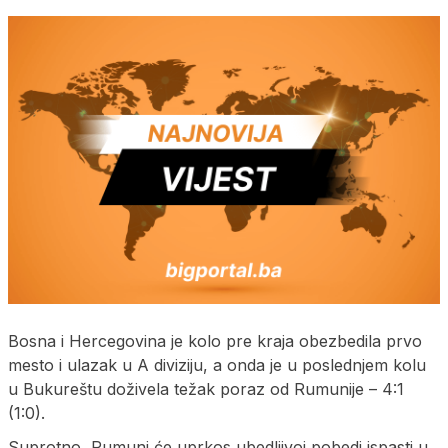
Bosna i Hercegovina je kolo pre kraja obezbedila prvo
mesto i ulazak u A diviziju, a onda je u poslednjem kolu
u Bukureštu doživela težak poraz od Rumunije – 4:1
(1:0).
Suprotno, Rumuni će uprkos ubedljivoj pobedi ispasti u