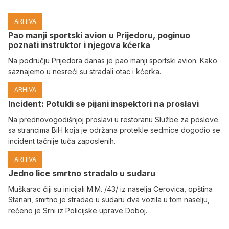
ARHIVA
Pao manji sportski avion u Prijedoru, poginuo
poznati instruktor i njegova kćerka
Na području Prijedora danas je pao manji sportski avion. Kako
saznajemo u nesreći su stradali otac i kćerka.
ARHIVA
Incident: Potukli se pijani inspektori na proslavi
Na prednovogodišnjoj proslavi u restoranu Službe za poslove
sa strancima BiH koja je održana protekle sedmice dogodio se
incident tačnije tuča zaposlenih.
ARHIVA
Јedno lice smrtno stradalo u sudaru
Muškarac čiji su inicijali M.M. /43/ iz naselja Cerovica, opština
Stanari, smrtno je stradao u sudaru dva vozila u tom naselju,
rečeno je Srni iz Policijske uprave Doboj.