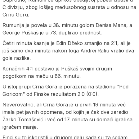
C diviziju, zbog lošijeg međusobnog susreta u odnosu na
Crnu Goru.
Rumunija je povela u 38. minutu golom Denisa Mana, a
George Puškaš je u 73. duplirao prednost.
Četiri minuta kasnije je Edin Džeko smanjio na 2:1, ali je
još samo dva minuta nakon toga Andrei Ratiu vratio dva
gola razlike.
Konačnih 4:1 postavio je Puškaš svojim drugim
pogotkom na meču u 86. minutu.
U istoj grupi Crna Gora je poražena na stadionu “Pod
Goricom” od Finske rezultatom 2:0 (0:0).
Neverovatno, ali Crna Gora je u prvih 19 minuta već
imala pet javnih opomena, od kojih je čak dve zaradio
Žarko Tomašević i već od 17. minuta su domaći igrali sa
igračem manje.
Finci su to iskoristili u drugom delu kada su za sedam