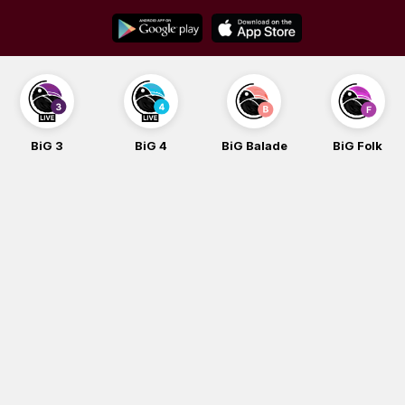
Skip
to
content
BiG 3
BiG 4
BiG Balade
BiG Folk