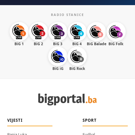
RADIO STANICE
BiG 1
BiG 2
BiG 3
BiG 4
BiG Balade
BiG Folk
BiG iG
BiG Rock
VIJESTI
SPORT
Banja Luka
Fudbal