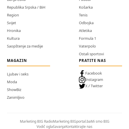
Republika Srpska / BiH
Košarka
Region
Tenis
Svijet
Odbojka
Hronika
Atletika
Kultura
Formula 1
Saopštenje za medije
Vaterpolo
Ostali sportovi
MAGAZIN
PRATITE NAS
Facebook
Ljubav i seks
Instagram
Moda
X / Twitter
ShowBiz
Zanimljivo
Marketing BIG Radio
Marketing BIGportal.ba
Mi smo BIG
Vodič oglašavanja
Kontaktirajte nas