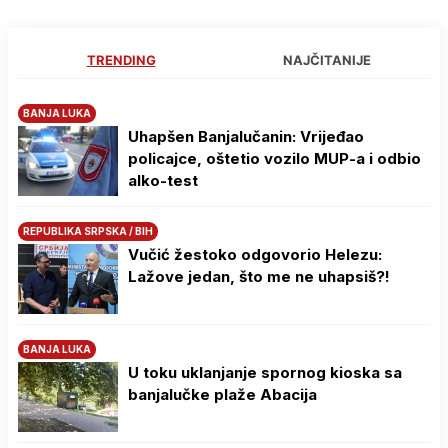
TRENDING
NAJČITANIJE
BANJA LUKA
Uhapšen Banjalučanin: Vrijeđao
policajce, oštetio vozilo MUP-a i odbio
alko-test
REPUBLIKA SRPSKA / BIH
Vučić žestoko odgovorio Helezu:
Lažove jedan, što me ne uhapsiš?!
BANJA LUKA
U toku uklanjanje spornog kioska sa
banjalučke plaže Abacija