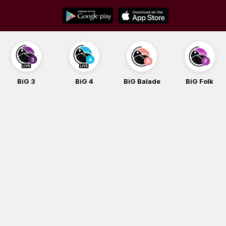
Skip
to
content
BiG 3
BiG 4
BiG Balade
BiG Folk