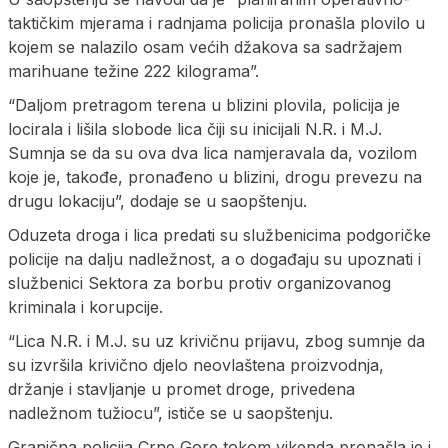
taktičkim mjerama i radnjama policija pronašla plovilo u
kojem se nalazilo osam većih džakova sa sadržajem
marihuane težine 222 kilograma”.
“Daljom pretragom terena u blizini plovila, policija je
locirala i lišila slobode lica čiji su inicijali N.R. i M.J.
Sumnja se da su ova dva lica namjeravala da, vozilom
koje je, takođe, pronađeno u blizini, drogu prevezu na
drugu lokaciju”, dodaje se u saopštenju.
Oduzeta droga i lica predati su službenicima podgoričke
policije na dalju nadležnost, a o događaju su upoznati i
službenici Sektora za borbu protiv organizovanog
kriminala i korupcije.
“Lica N.R. i M.J. su uz krivičnu prijavu, zbog sumnje da
su izvršila krivično djelo neovlaštena proizvodnja,
držanje i stavljanje u promet droge, privedena
nadležnom tužiocu”, ističe se u saopštenju.
Granična policija Crne Gore tokom vikenda pronašla je i