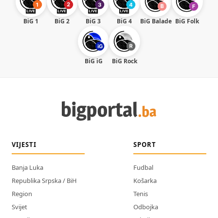
BiG 1
BiG 2
BiG 3
BiG 4
BiG Balade
BiG Folk
BiG iG
BiG Rock
VIJESTI
SPORT
Banja Luka
Fudbal
Republika Srpska / BiH
Košarka
Region
Tenis
Svijet
Odbojka