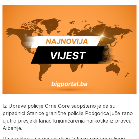
Iz Uprave policije Crne Gore saopšteno je da su
pripadnici Stanice granične policije Podgorica juče rano
ujutro presjekli lanac krijumčarenja narkotika iz pravca
Albanije.
U saopštenju se navodi da je “planiranim operativno-