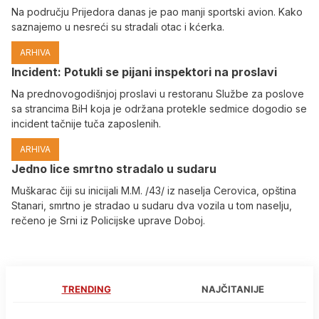
Na području Prijedora danas je pao manji sportski avion. Kako
saznajemo u nesreći su stradali otac i kćerka.
ARHIVA
Incident: Potukli se pijani inspektori na proslavi
Na prednovogodišnjoj proslavi u restoranu Službe za poslove
sa strancima BiH koja je održana protekle sedmice dogodio se
incident tačnije tuča zaposlenih.
ARHIVA
Јedno lice smrtno stradalo u sudaru
Muškarac čiji su inicijali M.M. /43/ iz naselja Cerovica, opština
Stanari, smrtno je stradao u sudaru dva vozila u tom naselju,
rečeno je Srni iz Policijske uprave Doboj.
TRENDING
NAJČITANIJE