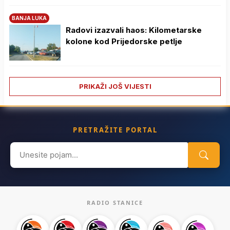
BANJA LUKA
Radovi izazvali haos: Kilometarske
kolone kod Prijedorske petlje
PRIKAŽI JOŠ VIJESTI
PRETRAŽITE PORTAL
Search
for:
RADIO STANICE