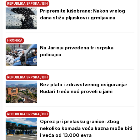
REPUBLIKA SRPSKA / BIH
Pripremite kišobrane: Nakon vrelog
dana stižu pljuskovi i grmljavina
HRONIKA
Na Јarinju privedena tri srpska
policajca
REPUBLIKA SRPSKA / BIH
Bez plata i zdravstvenog osiguranja:
Rudari treću noć proveli u jami
REPUBLIKA SRPSKA / BIH
Oprez pri prelasku granice: Zbog
nekoliko komada voća kazna može biti
i veća od 13.000 evra