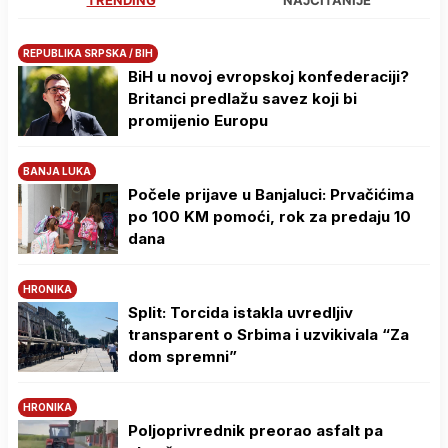
REPUBLIKA SRPSKA / BIH
BiH u novoj evropskoj konfederaciji?
Britanci predlažu savez koji bi
promijenio Europu
BANJA LUKA
Počele prijave u Banjaluci: Prvačićima
po 100 KM pomoći, rok za predaju 10
dana
HRONIKA
Split: Torcida istakla uvredljiv
transparent o Srbima i uzvikivala “Za
dom spremni”
HRONIKA
Poljoprivrednik preorao asfalt pa