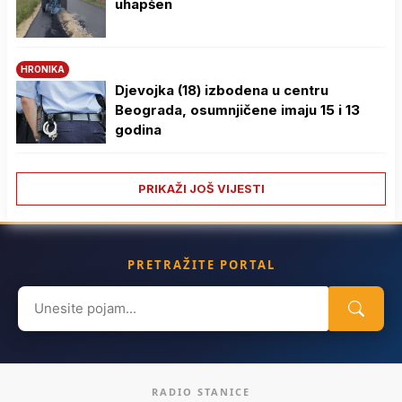
uhapšen
HRONIKA
Djevojka (18) izbodena u centru
Beograda, osumnjičene imaju 15 i 13
godina
PRIKAŽI JOŠ VIJESTI
PRETRAŽITE PORTAL
Search
for:
RADIO STANICE