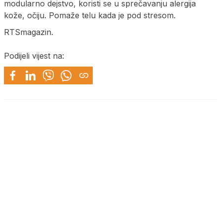
modularno dejstvo, koristi se u sprečavanju alergija
kože, očiju. Pomaže telu kada je pod stresom.
RTSmagazin.
Podijeli vijest na: