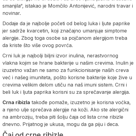
smanjila“, istakao je Momčilo Antonijević, narodni travar i
novinar.
Dodaje da je najbolje početi od belog luka i ljute paprike
jer sadrže kvarcetin, koji značajno umanjuje simptome
alergije. Zbog toga osobe sa pojčanom alergijom treba
da kriste što više ovog povrća.
Crni luk je najbolji biljni izvor inulina, nerastvornog
vlakna kojim se hrane bakterije u našim crevima. Inulin je
izuzetno važan ne samo za funkcionisanje naših creva
već i našeg imuniteta, pošto korisne bakterije koje žive u
crevima velikim delom utiču na naš imuni sistem. Crni i
beli luk i ljuta paprika korisni su za sprečavanje alergija.
Crna ribizla
takođe pomaže, izuzetno je korisna voćka,
a njeno ulje sprečava alergije na koži. Ako ste alergični
na ambroziju, treba piti šolju čaja od lista crne ribizle
dnevno. Prijatnog je ukusa, mogu da ga piju i deca.
Čaj od crne ribizle