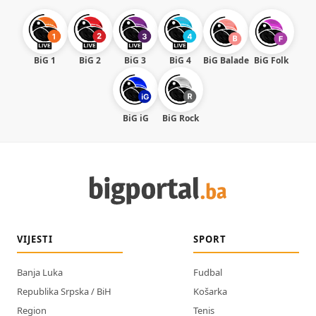
BiG 1
BiG 2
BiG 3
BiG 4
BiG Balade
BiG Folk
BiG iG
BiG Rock
VIJESTI
SPORT
Banja Luka
Fudbal
Republika Srpska / BiH
Košarka
Region
Tenis