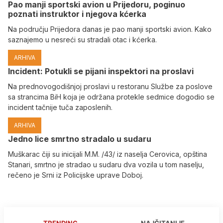
Pao manji sportski avion u Prijedoru, poginuo
poznati instruktor i njegova kćerka
Na području Prijedora danas je pao manji sportski avion. Kako
saznajemo u nesreći su stradali otac i kćerka.
ARHIVA
Incident: Potukli se pijani inspektori na proslavi
Na prednovogodišnjoj proslavi u restoranu Službe za poslove
sa strancima BiH koja je održana protekle sedmice dogodio se
incident tačnije tuča zaposlenih.
ARHIVA
Јedno lice smrtno stradalo u sudaru
Muškarac čiji su inicijali M.M. /43/ iz naselja Cerovica, opština
Stanari, smrtno je stradao u sudaru dva vozila u tom naselju,
rečeno je Srni iz Policijske uprave Doboj.
TRENDING
NAJČITANIJE