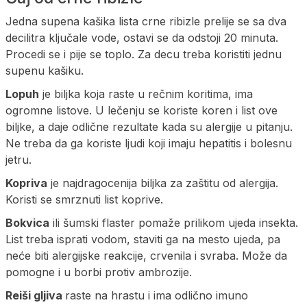
Jedna supena kašika lista crne ribizle prelije se sa dva
decilitra ključale vode, ostavi se da odstoji 20 minuta.
Procedi se i pije se toplo. Za decu treba koristiti jednu
supenu kašiku.
Lopuh
je biljka koja raste u rečnim koritima, ima
ogromne listove. U lečenju se koriste koren i list ove
biljke, a daje odlične rezultate kada su alergije u pitanju.
Ne treba da ga koriste ljudi koji imaju hepatitis i bolesnu
jetru.
Kopriva
je najdragocenija biljka za zaštitu od alergija.
Koristi se smrznuti list koprive.
Bokvica
ili šumski flaster pomaže prilikom ujeda insekta.
List treba isprati vodom, staviti ga na mesto ujeda, pa
neće biti alergijske reakcije, crvenila i svraba. Može da
pomogne i u borbi protiv ambrozije.
Reiši gljiva
raste na hrastu i ima odlično imuno