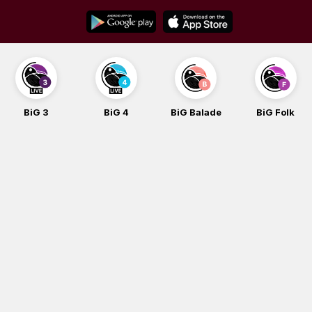
Skip
to
content
BiG 3
BiG 4
BiG Balade
BiG Folk