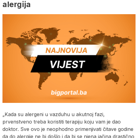
alergija
„Kada su alergeni u vazduhu u akutnoj fazi,
prvenstveno treba koristiti terapiju koju vam je dao
doktor. Sve ovo je neophodno primenjivati čitave godine
da do alergije ne bi došlo i da bi se njena jačina drastično