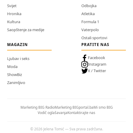
Svijet
Odbojka
Hronika
Atletika
Kultura
Formula 1
Saopštenje za medije
Vaterpolo
Ostali sportovi
MAGAZIN
PRATITE NAS
Facebook
Ljubav i seks
Instagram
Moda
X / Twitter
ShowBiz
Zanimljivo
Marketing BIG Radio
Marketing BIGportal.ba
Mi smo BIG
Vodič oglašavanja
Kontaktirajte nas
© 2026 Jelena Tomić — Sva prava zadržana.