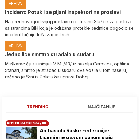
ARHIVA
Incident: Potukli se pijani inspektori na proslavi
Na prednovogodišnjoj proslavi u restoranu Službe za poslove
sa strancima BiH koja je održana protekle sedmice dogodio se
incident tačnije tuča zaposlenih.
ARHIVA
Јedno lice smrtno stradalo u sudaru
Muškarac čiji su inicijali M.M. /43/ iz naselja Cerovica, opština
Stanari, smrtno je stradao u sudaru dva vozila u tom naselju,
rečeno je Srni iz Policijske uprave Doboj.
TRENDING
NAJČITANIJE
REPUBLIKA SRPSKA / BIH
Ambasada Ruske Federacije:
Licemjerje u svom punom sjaju