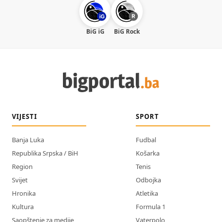
BiG iG
BiG Rock
VIJESTI
SPORT
Banja Luka
Fudbal
Republika Srpska / BiH
Košarka
Region
Tenis
Svijet
Odbojka
Hronika
Atletika
Kultura
Formula 1
Saopštenje za medije
Vaterpolo