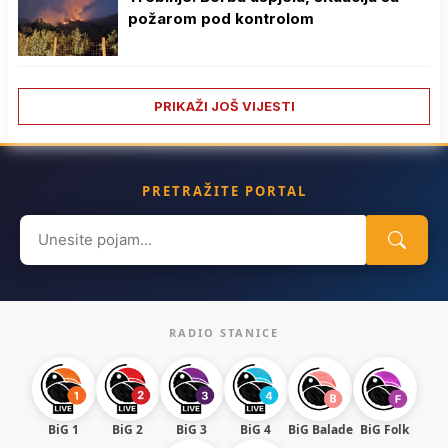
požarom pod kontrolom
PRIKAŽI JOŠ VIJESTI
PRETRAŽITE PORTAL
Search
for:
RADIO STANICE
BiG 1
BiG 2
BiG 3
BiG 4
BiG Balade
BiG Folk