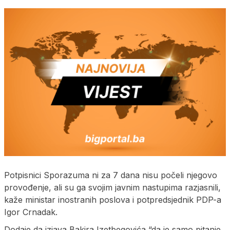
Potpisnici Sporazuma ni za 7 dana nisu počeli njegovo
provođenje, ali su ga svojim javnim nastupima razjasnili,
kaže ministar inostranih poslova i potpredsjednik PDP-a
Igor Crnadak.
Dodaje da izjava Bakira Izetbegovića “da je samo pitanje