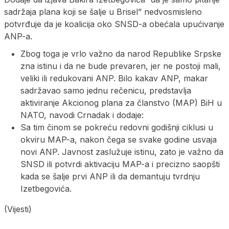
sadržaja plana koji se šalje u Brisel” nedvosmisleno
potvrđuje da je koalicija oko SNSD-a obećala upućivanje
ANP-a.
Zbog toga je vrlo važno da narod Republike Srpske
zna istinu i da ne bude prevaren, jer ne postoji mali,
veliki ili redukovani ANP. Bilo kakav ANP, makar
sadržavao samo jednu rečenicu, predstavlja
aktiviranje Akcionog plana za članstvo (MAP) BiH u
NATO, navodi Crnadak i dodaje:
Sa tim činom se pokreću redovni godišnji ciklusi u
okviru MAP-a, nakon čega se svake godine usvaja
novi ANP. Javnost zaslužuje istinu, zato je važno da
SNSD ili potvrdi aktivaciju MAP-a i precizno saopšti
kada se šalje prvi ANP ili da demantuju tvrdnju
Izetbegovića.
(Vijesti)