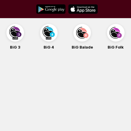
Skip
to
content
BiG 3
BiG 4
BiG Balade
BiG Folk