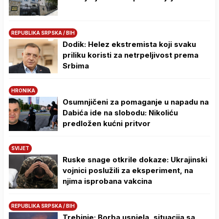
REPUBLIKA SRPSKA / BIH
Dodik: Helez ekstremista koji svaku
priliku koristi za netrpeljivost prema
Srbima
HRONIKA
Osumnjičeni za pomaganje u napadu na
Dabića ide na slobodu: Nikoliću
predložen kućni pritvor
SVIJET
Ruske snage otkrile dokaze: Ukrajinski
vojnici poslužili za eksperiment, na
njima isprobana vakcina
REPUBLIKA SRPSKA / BIH
Trebinje: Borba uspjela, situacija sa