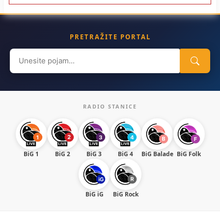
PRETRAŽITE PORTAL
Search
for:
RADIO STANICE
BiG 1
BiG 2
BiG 3
BiG 4
BiG Balade
BiG Folk
BiG iG
BiG Rock