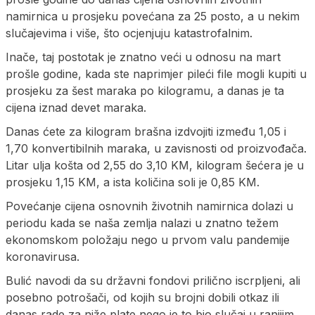
namirnica u prosjeku povećana za 25 posto, a u nekim
slučajevima i više, što ocjenjuju katastrofalnim.
Inače, taj postotak je znatno veći u odnosu na mart
prošle godine, kada ste naprimjer pileći file mogli kupiti u
prosjeku za šest maraka po kilogramu, a danas je ta
cijena iznad devet maraka.
Danas ćete za kilogram brašna izdvojiti između 1,05 i
1,70 konvertibilnih maraka, u zavisnosti od proizvođača.
Litar ulja košta od 2,55 do 3,10 KM, kilogram šećera je u
prosjeku 1,15 KM, a ista količina soli je 0,85 KM.
Povećanje cijena osnovnih životnih namirnica dolazi u
periodu kada se naša zemlja nalazi u znatno težem
ekonomskom položaju nego u prvom valu pandemije
koronavirusa.
Bulić navodi da su državni fondovi prilično iscrpljeni, ali
posebno potrošači, od kojih su brojni dobili otkaz ili
danas rade za niže plate nego je to bio slučaj u ranijim