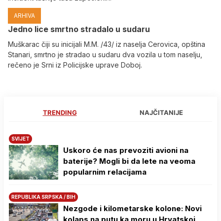
ARHIVA
Јedno lice smrtno stradalo u sudaru
Muškarac čiji su inicijali M.M. /43/ iz naselja Cerovica, opština
Stanari, smrtno je stradao u sudaru dva vozila u tom naselju,
rečeno je Srni iz Policijske uprave Doboj.
TRENDING
NAJČITANIJE
SVIJET
Uskoro će nas prevoziti avioni na
baterije? Mogli bi da lete na veoma
popularnim relacijama
REPUBLIKA SRPSKA / BIH
Nezgode i kilometarske kolone: Novi
kolaps na putu ka moru u Hrvatskoj