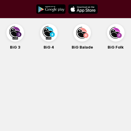
Skip
to
content
BiG 3
BiG 4
BiG Balade
BiG Folk