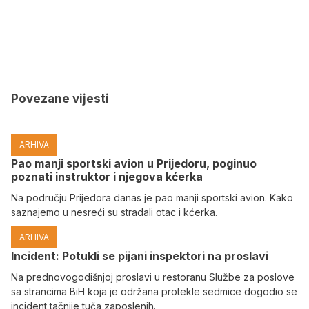
Povezane vijesti
ARHIVA
Pao manji sportski avion u Prijedoru, poginuo
poznati instruktor i njegova kćerka
Na području Prijedora danas je pao manji sportski avion. Kako
saznajemo u nesreći su stradali otac i kćerka.
ARHIVA
Incident: Potukli se pijani inspektori na proslavi
Na prednovogodišnjoj proslavi u restoranu Službe za poslove
sa strancima BiH koja je održana protekle sedmice dogodio se
incident tačnije tuča zaposlenih.