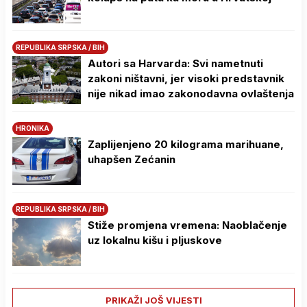
REPUBLIKA SRPSKA / BIH
Autori sa Harvarda: Svi nametnuti
zakoni ništavni, jer visoki predstavnik
nije nikad imao zakonodavna ovlaštenja
HRONIKA
Zaplijenjeno 20 kilograma marihuane,
uhapšen Zećanin
REPUBLIKA SRPSKA / BIH
Stiže promjena vremena: Naoblačenje
uz lokalnu kišu i pljuskove
PRIKAŽI JOŠ VIJESTI