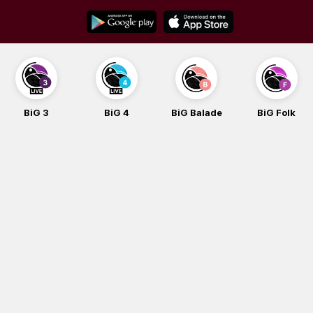
Skip
to
content
BiG 3
BiG 4
BiG Balade
BiG Folk