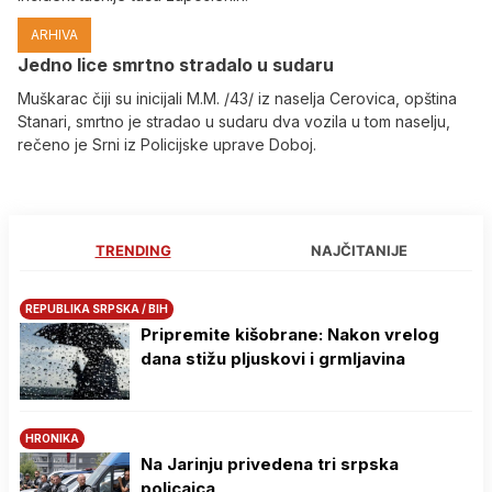
ARHIVA
Јedno lice smrtno stradalo u sudaru
Muškarac čiji su inicijali M.M. /43/ iz naselja Cerovica, opština
Stanari, smrtno je stradao u sudaru dva vozila u tom naselju,
rečeno je Srni iz Policijske uprave Doboj.
TRENDING
NAJČITANIJE
REPUBLIKA SRPSKA / BIH
Pripremite kišobrane: Nakon vrelog
dana stižu pljuskovi i grmljavina
HRONIKA
Na Јarinju privedena tri srpska
policajca