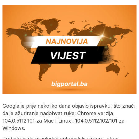
Google je prije nekoliko dana objavio ispravku, što znači
da je ažuriranje nadohvat ruke: Chrome verzija
104.0.5112.101 za Mac I Linux i 104.0.5112.102/101 za
Windows.
Trebalo bi da pregledač automatski ažurira, ali se