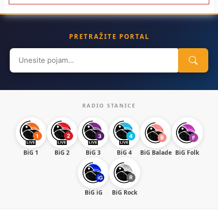
PRETRAŽITE PORTAL
Search
for:
RADIO STANICE
BiG 1
BiG 2
BiG 3
BiG 4
BiG Balade
BiG Folk
BiG iG
BiG Rock