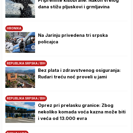
Pripremite kišobrane: Nakon vrelog
dana stižu pljuskovi i grmljavina
HRONIKA
Na Јarinju privedena tri srpska
policajca
REPUBLIKA SRPSKA / BIH
Bez plata i zdravstvenog osiguranja:
Rudari treću noć proveli u jami
REPUBLIKA SRPSKA / BIH
Oprez pri prelasku granice: Zbog
nekoliko komada voća kazna može biti
i veća od 13.000 evra