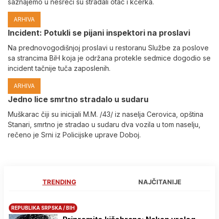
saznajemo u nesreći su stradali otac i kćerka.
ARHIVA
Incident: Potukli se pijani inspektori na proslavi
Na prednovogodišnjoj proslavi u restoranu Službe za poslove
sa strancima BiH koja je održana protekle sedmice dogodio se
incident tačnije tuča zaposlenih.
ARHIVA
Јedno lice smrtno stradalo u sudaru
Muškarac čiji su inicijali M.M. /43/ iz naselja Cerovica, opština
Stanari, smrtno je stradao u sudaru dva vozila u tom naselju,
rečeno je Srni iz Policijske uprave Doboj.
TRENDING
NAJČITANIJE
REPUBLIKA SRPSKA / BIH