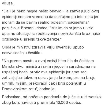
virusa.
“Da li je neko negde nešto obavio – ja zahvaljujući ovoj
epidemiji nemam vremena da surfujem po internetu jer
moram da se bavim realno bolesnim pacijentima”,
poručio je Bresan i dodao: “Mislim da srljamo u vrlo
opasnu situaciju razbuktavanja novih žarišta kroz naše
ordinacije u širenju takve zaraze.”
Onda je ministru zdravlja Viliju bwerošu uputio
nesvakidašnju čestitku.
“Na prvom mestu u ovoj emisiji hteo bih da čestitam
Ministarstvu, ministru i svim njegovim saradnicima na
uspešnoj borbi protiv ove epidemije jer smo sad,
zahvaljujući takvom upravljanju krizom, prema broju
umrlih, mislim, prekoračili čak i broj poginulih u
Domovinskom ratu”, dodao je.
Podsetimo, od početka pandemije do juče je u Hrvatskoj
zbog koronavirusu preminulo 13.006 osoba.