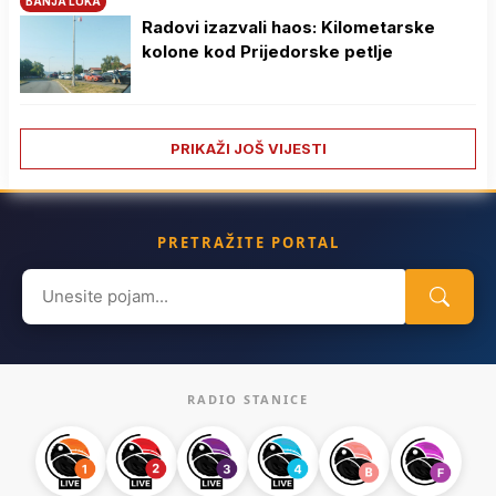
BANJA LUKA
Radovi izazvali haos: Kilometarske
kolone kod Prijedorske petlje
PRIKAŽI JOŠ VIJESTI
PRETRAŽITE PORTAL
Search
for:
RADIO STANICE