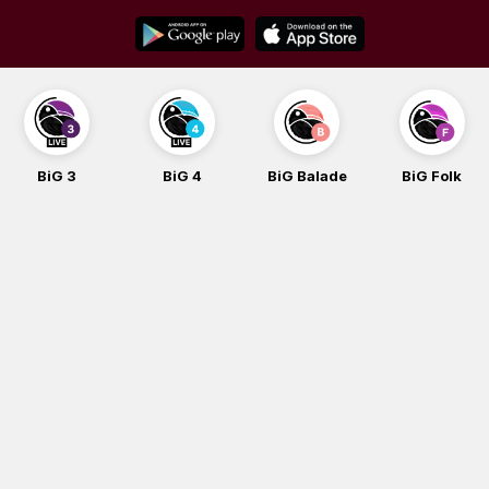
Skip
to
content
BiG 3
BiG 4
BiG Balade
BiG Folk