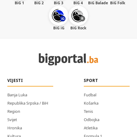
BiG 1
BiG 2
BiG 3
BiG 4
BiG Balade
BiG Folk
BiG iG
BiG Rock
VIJESTI
SPORT
Banja Luka
Fudbal
Republika Srpska / BiH
Košarka
Region
Tenis
Svijet
Odbojka
Hronika
Atletika
Kultura
Formula 1