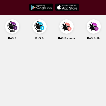
Skip
to
content
BiG 3
BiG 4
BiG Balade
BiG Folk