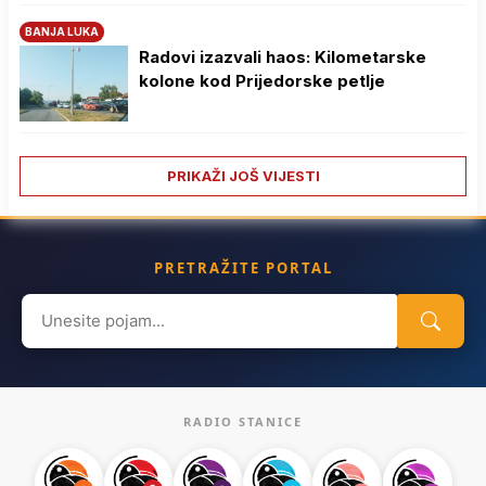
BANJA LUKA
Radovi izazvali haos: Kilometarske
kolone kod Prijedorske petlje
PRIKAŽI JOŠ VIJESTI
PRETRAŽITE PORTAL
Search
for:
RADIO STANICE