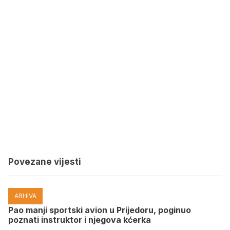
Povezane vijesti
ARHIVA
Pao manji sportski avion u Prijedoru, poginuo
poznati instruktor i njegova kćerka