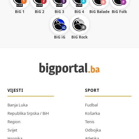
BiG 1
BiG 2
BiG 3
BiG 4
BiG Balade
BiG Folk
BiG iG
BiG Rock
VIJESTI
SPORT
Banja Luka
Fudbal
Republika Srpska / BiH
Košarka
Region
Tenis
Svijet
Odbojka
Hronika
Atletika