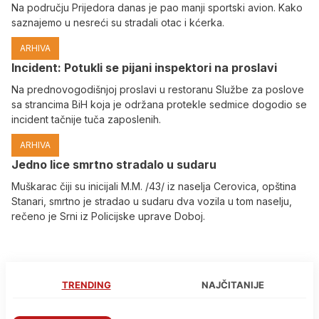
Na području Prijedora danas je pao manji sportski avion. Kako
saznajemo u nesreći su stradali otac i kćerka.
ARHIVA
Incident: Potukli se pijani inspektori na proslavi
Na prednovogodišnjoj proslavi u restoranu Službe za poslove
sa strancima BiH koja je održana protekle sedmice dogodio se
incident tačnije tuča zaposlenih.
ARHIVA
Јedno lice smrtno stradalo u sudaru
Muškarac čiji su inicijali M.M. /43/ iz naselja Cerovica, opština
Stanari, smrtno je stradao u sudaru dva vozila u tom naselju,
rečeno je Srni iz Policijske uprave Doboj.
TRENDING
NAJČITANIJE