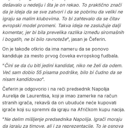
dešavalo u nedelju i šta je on rekao. To praktično znači
da je ideja da se sve zatvori i da se pobrinu da veliki ne
igraju sa malim klubovima. To bi zahtevalo da se čitav
evropski model promeni. Takva ideja ne zaslužuje dalji
komentar, jer bi bila prevelika razlika između siromašnih
i bogatih, ne bi bilo ravnoteže
“, jasan je Čeferin.
On je takođe otkrio da ima nameru da se ponovo
kandiduje za mesto prvog čoveka evropskog fudbala.
“
Čini se da ću biti jedini kandidat, niko ne želi da odem.
Već sam dobio 55 pisama podrške, bilo bi čudno da se
nisam kandidovao
“.
Čeferin je odgovorio i na reči predsednik Napolija
Aurelija de Laurentisa, koji je imao zamerke na račun
stranih igrača, rekavši da on ubuduće neće kupovati
igrače koji su spremni da igraju na Afričkom kupu nacija.
“
Ne delim mišljenje predsednika Napolija. Igrači moraju
da igraju za timove, ali i za reprezentacije. To je osnova