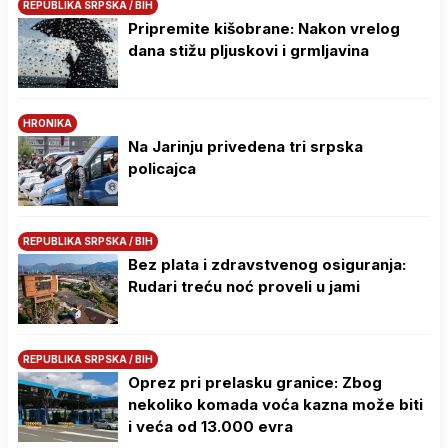
REPUBLIKA SRPSKA / BIH
Pripremite kišobrane: Nakon vrelog
dana stižu pljuskovi i grmljavina
HRONIKA
Na Јarinju privedena tri srpska
policajca
REPUBLIKA SRPSKA / BIH
Bez plata i zdravstvenog osiguranja:
Rudari treću noć proveli u jami
REPUBLIKA SRPSKA / BIH
Oprez pri prelasku granice: Zbog
nekoliko komada voća kazna može biti
i veća od 13.000 evra