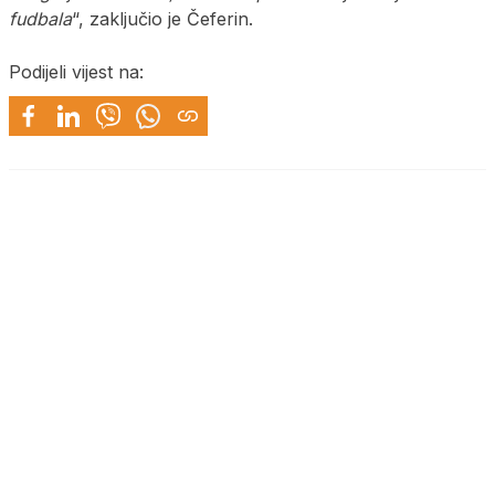
fudbala
“, zaključio je Čeferin.
Podijeli vijest na: