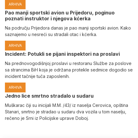
ARHIVA
Pao manji sportski avion u Prijedoru, poginuo
poznati instruktor i njegova kćerka
Na području Prijedora danas je pao manji sportski avion. Kako
saznajemo u nesreći su stradali otac i kćerka.
ARHIVA
Incident: Potukli se pijani inspektori na proslavi
Na prednovogodišnjoj proslavi u restoranu Službe za poslove
sa strancima BiH koja je održana protekle sedmice dogodio se
incident tačnije tuča zaposlenih.
ARHIVA
Јedno lice smrtno stradalo u sudaru
Muškarac čiji su inicijali M.M. /43/ iz naselja Cerovica, opština
Stanari, smrtno je stradao u sudaru dva vozila u tom naselju,
rečeno je Srni iz Policijske uprave Doboj.