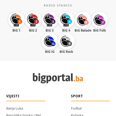
RADIO STANICE
BiG 1
BiG 2
BiG 3
BiG 4
BiG Balade
BiG Folk
BiG iG
BiG Rock
VIJESTI
SPORT
Banja Luka
Fudbal
Republika Srpska / BiH
Košarka