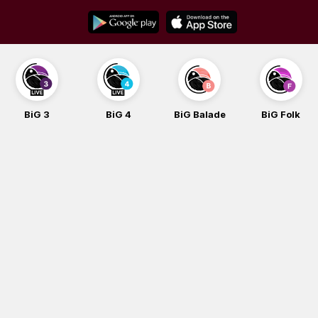
Skip
to
content
BiG 3
BiG 4
BiG Balade
BiG Folk