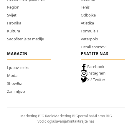
Region
Tenis
Svijet
Odbojka
Hronika
Atletika
Kultura
Formula 1
Saopštenje za medije
Vaterpolo
Ostali sportovi
MAGAZIN
PRATITE NAS
Facebook
Ljubav i seks
Instagram
Moda
X / Twitter
ShowBiz
Zanimljivo
Marketing BIG Radio
Marketing BIGportal.ba
Mi smo BIG
Vodič oglašavanja
Kontaktirajte nas