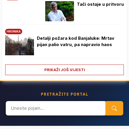
Tači ostaje u pritvoru
HRONIKA
Detalji požara kod Banjaluke: Mrtav
pijan palio vatru, pa napravio haos
PRIKAŽI JOŠ VIJESTI
PRETRAŽITE PORTAL
Search
for: