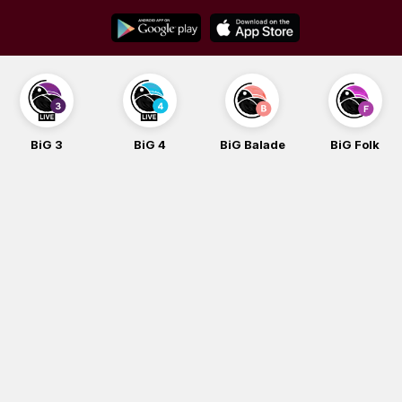
Skip
to
content
BiG 3
BiG 4
BiG Balade
BiG Folk