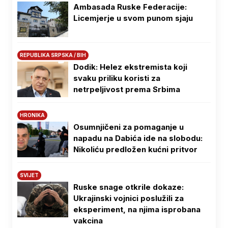
Ambasada Ruske Federacije:
Licemjerje u svom punom sjaju
REPUBLIKA SRPSKA / BIH
Dodik: Helez ekstremista koji
svaku priliku koristi za
netrpeljivost prema Srbima
HRONIKA
Osumnjičeni za pomaganje u
napadu na Dabića ide na slobodu:
Nikoliću predložen kućni pritvor
SVIJET
Ruske snage otkrile dokaze:
Ukrajinski vojnici poslužili za
eksperiment, na njima isprobana
vakcina