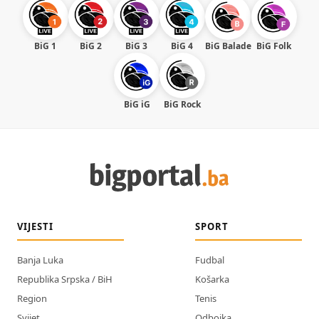
BiG 1
BiG 2
BiG 3
BiG 4
BiG Balade
BiG Folk
BiG iG
BiG Rock
VIJESTI
SPORT
Banja Luka
Fudbal
Republika Srpska / BiH
Košarka
Region
Tenis
Svijet
Odbojka