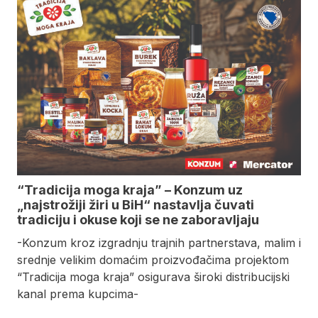
“Tradicija moga kraja” – Konzum uz
„najstrožiji žiri u BiH“ nastavlja čuvati
tradiciju i okuse koji se ne zaboravljaju
-Konzum kroz izgradnju trajnih partnerstava, malim i
srednje velikim domaćim proizvođačima projektom
“Tradicija moga kraja” osigurava široki distribucijski
kanal prema kupcima-