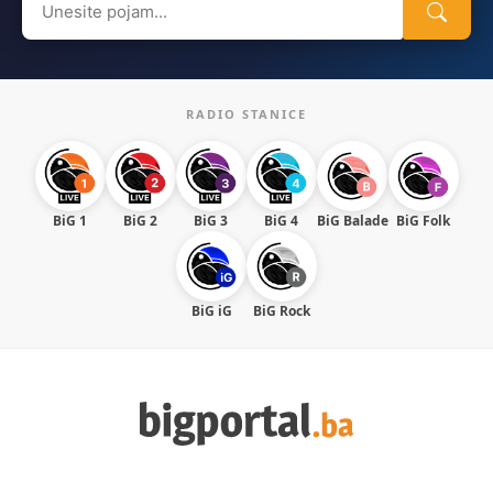
for:
RADIO STANICE
BiG 1
BiG 2
BiG 3
BiG 4
BiG Balade
BiG Folk
BiG iG
BiG Rock