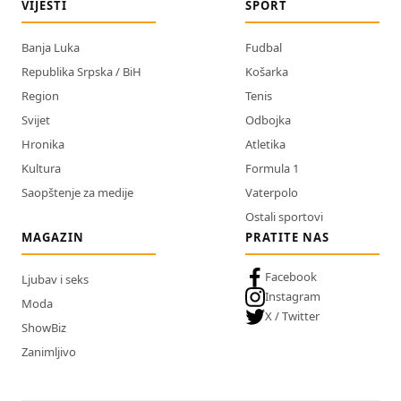
VIJESTI
SPORT
Banja Luka
Fudbal
Republika Srpska / BiH
Košarka
Region
Tenis
Svijet
Odbojka
Hronika
Atletika
Kultura
Formula 1
Saopštenje za medije
Vaterpolo
Ostali sportovi
MAGAZIN
PRATITE NAS
Facebook
Ljubav i seks
Instagram
Moda
X / Twitter
ShowBiz
Zanimljivo