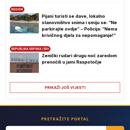
REGION
Pijani turisti se dave, lokalno
stanovništvo snima i smiju se: “Ne
parkirajte ovdje” – Policija: “Nema
krivičnog djela za nepomaganje!”
REPUBLIKA SRPSKA / BIH
Zenički rudari drugu noć zaredom
prenoćili u jami Raspotočje
PRIKAŽI JOŠ VIJESTI
PRETRAŽITE PORTAL
Search