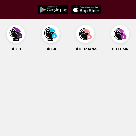
Skip
to
content
BiG 4
BiG Balade
BiG Folk
BiG iG