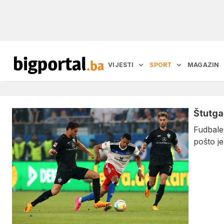
VIJESTI
SPORT
MAGAZIN
Štutga
Fudbaler
pošto j