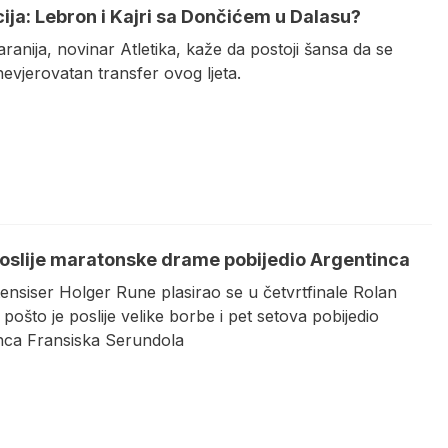
ija: Lebron i Kajri sa Dončićem u Dalasu?
anija, novinar Atletika, kaže da postoji šansa da se
evjerovatan transfer ovog ljeta.
oslije maratonske drame pobijedio Argentinca
ensiser Holger Rune plasirao se u četvrtfinale Rolan
pošto je poslije velike borbe i pet setova pobijedio
nca Fransiska Serundola