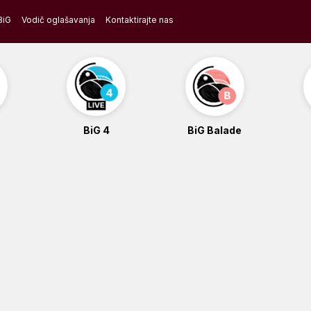
BiG
Vodič oglašavanja
Kontaktirajte nas
BiG 4
BiG Balade