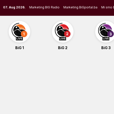
Skip
07. Aug 2026.
Marketing BIG Radio
Marketing BiGportal.ba
Mi smo 
to
content
BiG 1
BiG 2
BiG 3