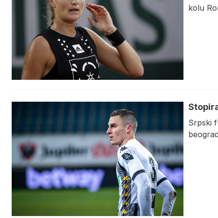
kolu Ro
Stopir
Srpski 
beograd