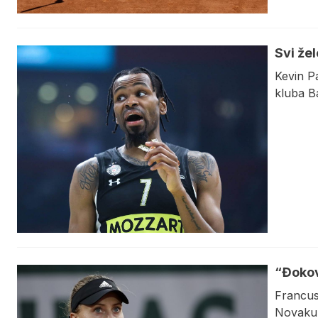
Svi žel
Kevin Pa
kluba B
“Đokov
Francus
Novaku 