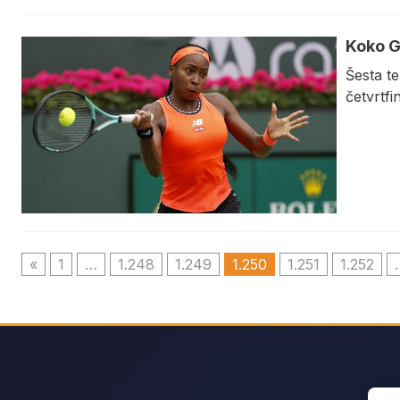
Koko G
Šesta te
četvrtfi
«
1
…
1.248
1.249
1.250
1.251
1.252
Sear