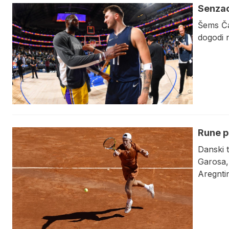
Senzac
Šems Čar
dogodi n
Rune p
Danski t
Garosa, 
Aregnti