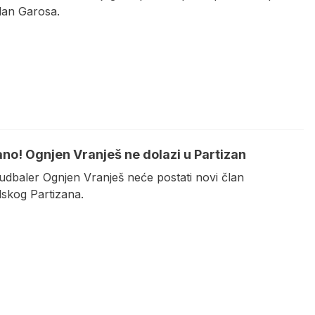
lan Garosa.
ano! Ognjen Vranješ ne dolazi u Partizan
fudbaler Ognjen Vranješ neće postati novi član
skog Partizana.