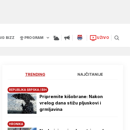
BIG BIZZ
PROGRAM
UŽIVO
TRENDING
NAJČITANIJE
REPUBLIKA SRPSKA / BIH
Pripremite kišobrane: Nakon
vrelog dana stižu pljuskovi i
grmljavina
HRONIKA