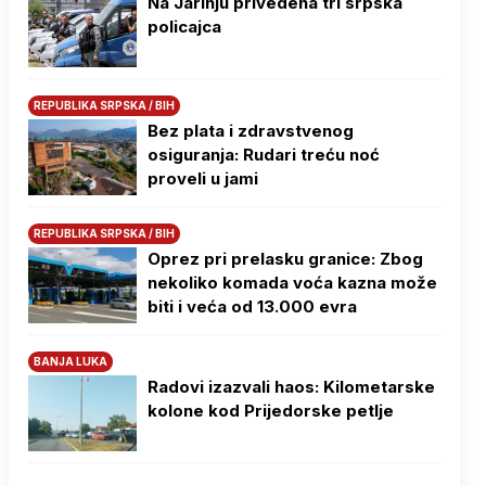
Na Јarinju privedena tri srpska
policajca
REPUBLIKA SRPSKA / BIH
Bez plata i zdravstvenog
osiguranja: Rudari treću noć
proveli u jami
REPUBLIKA SRPSKA / BIH
Oprez pri prelasku granice: Zbog
nekoliko komada voća kazna može
biti i veća od 13.000 evra
BANJA LUKA
Radovi izazvali haos: Kilometarske
kolone kod Prijedorske petlje