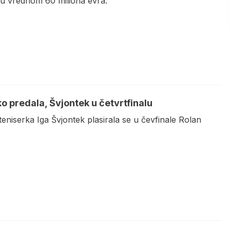
ru vrednom 60 miliona evra.
o predala, Švjontek u četvrtfinalu
teniserka Iga Švjontek plasirala se u čevfinale Rolan