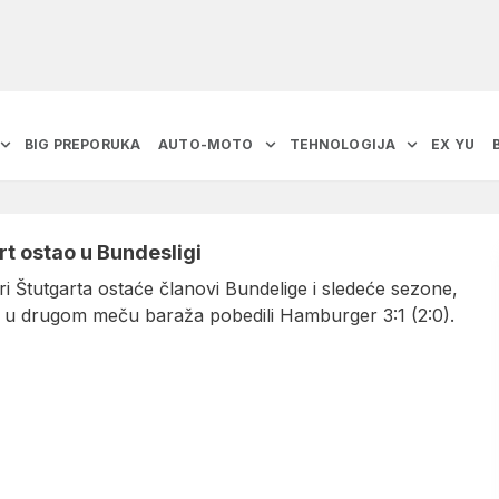
BIG PREPORUKA
AUTO-MOTO
TEHNOLOGIJA
EX YU
rt ostao u Bundesligi
i Štutgarta ostaće članovi Bundelige i sledeće sezone,
e u drugom meču baraža pobedili Hamburger 3:1 (2:0).