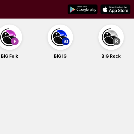
BiG Folk
BiG iG
BiG Rock