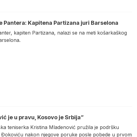
e Pantera: Kapitena Partizana juri Barselona
nter, kapiten Partizana, nalazi se na meti košarkaškog
arselona.
ić je u pravu, Kosovo je Srbija”
ka teniserka Kristina Mladenović pružila je podršku
Đokoviću nakon njegove poruke posle pobede u prvom