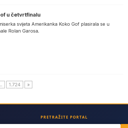
of u četvrtfinalu
niserka svijeta Amerikanka Koko Gof plasirala se u
nale Rolan Garosa.
…
1.724
»
PRETRAŽITE PORTAL
ch