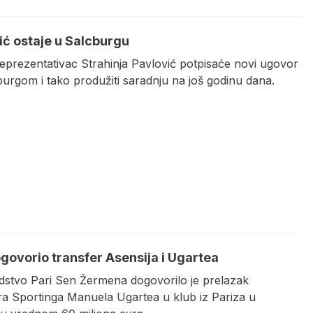
ić ostaje u Salcburgu
reprezentativac Strahinja Pavlović potpisaće novi ugovor
burgom i tako produžiti saradnju na još godinu dana.
govorio transfer Asensija i Ugartea
stvo Pari Sen Žermena dogovorilo je prelazak
ra Sportinga Manuela Ugartea u klub iz Pariza u