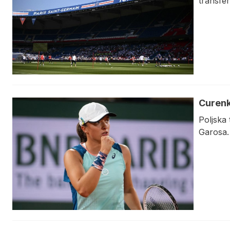
transfe
Curenk
Poljska 
Garosa.