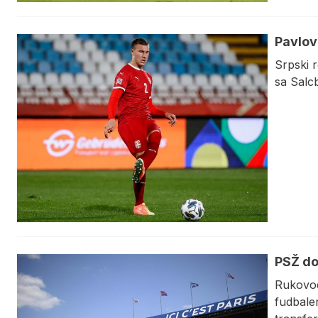
Pavlov
Srpski 
sa Salc
PSŽ do
Rukovod
fudbale