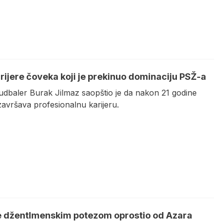
arijere čoveka koji je prekinuo dominaciju PSŽ-a
fudbaler Burak Jilmaz saopštio je da nakon 21 godine
završava profesionalnu karijeru.
e džentlmenskim potezom oprostio od Azara