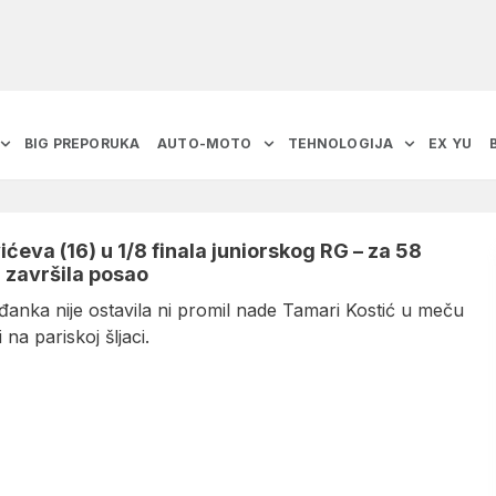
BIG PREPORUKA
AUTO-MOTO
TEHNOLOGIJA
EX YU
ćeva (16) u 1/8 finala juniorskog RG – za 58
 završila posao
anka nije ostavila ni promil nade Tamari Kostić u meču
 na pariskoj šljaci.