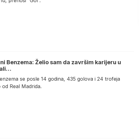
u, prenosi “Gol”.
ni Benzema: Želio sam da završim karijeru u
 ali…
enzema se posle 14 godina, 435 golova i 24 trofeja
o od Real Madrida.