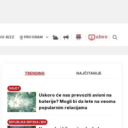
BIG BIZZ
PROGRAM
UŽIVO
TRENDING
NAJČITANIJE
SVIJET
Uskoro će nas prevoziti avioni na
baterije? Mogli bi da lete na veoma
popularnim relacijama
REPUBLIKA SRPSKA / BIH