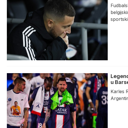
Fudbalsk
belgijs
sportski
Legend
u Bars
Karles R
Argentin