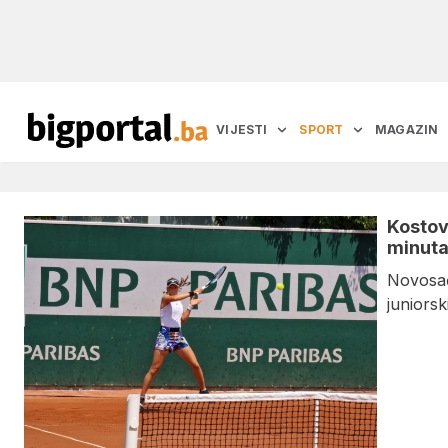
VIJESTI
SPORT
MAGAZIN
Kostovi
minuta
Novosađ
juniorski