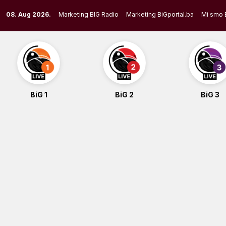
Skip
08. Aug 2026.
Marketing BIG Radio
Marketing BiGportal.ba
Mi smo 
to
content
BiG 1
BiG 2
BiG 3