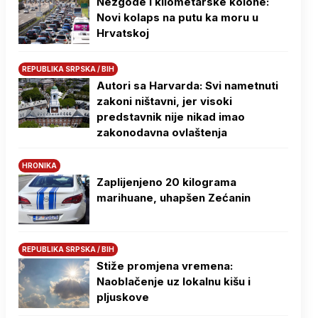
Nezgode i kilometarske kolone:
Novi kolaps na putu ka moru u
Hrvatskoj
REPUBLIKA SRPSKA / BIH
Autori sa Harvarda: Svi nametnuti
zakoni ništavni, jer visoki
predstavnik nije nikad imao
zakonodavna ovlaštenja
HRONIKA
Zaplijenjeno 20 kilograma
marihuane, uhapšen Zećanin
REPUBLIKA SRPSKA / BIH
Stiže promjena vremena:
Naoblačenje uz lokalnu kišu i
pljuskove