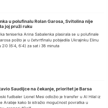
ka u polufinalu Rolan Garosa, Svitolina nije
da joj pruži ruku
ka teniserka Arina Sabalenka plasirala se u polufinale
rosa pošto je u četvrtfinalu pobijedila Ukrajinku Elinu
u 2:0 (6:4, 6:4) za sat i 38 minuta
avio Saudijce na čekanje, prioritet je Barsa
ski fudbaler Lionel Mesi odložio je transfer u Al Hilal iz
ke Arabije kako bi istražio mogućnost povratka u