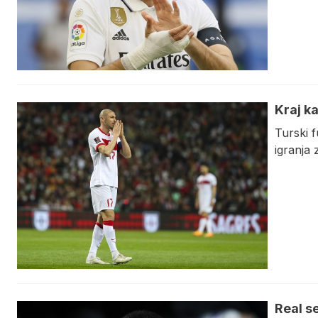
Kraj k
Turski 
igranja 
Real s