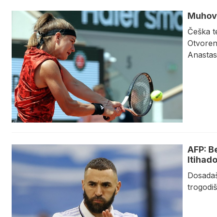
Muhova
Češka t
Otvoren
Anastasi
AFP: B
Itihad
Dosadaš
trogodiš