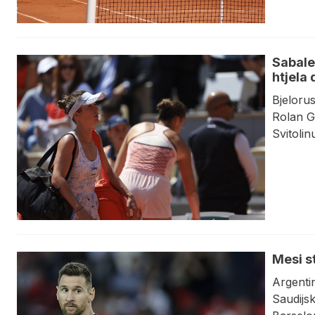
Sabalen
htjela 
Bjelorus
Rolan Ga
Svitolin
Mesi st
Argentin
Saudijs