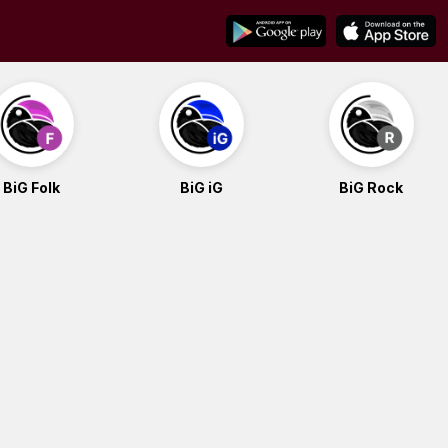
BiG Folk
BiG iG
BiG Rock