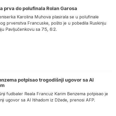
 prva do polufinala Rolan Garosa
eniserka Karolina Muhova plasirala se u polufinale
og prvenstva Francuske, pošto je u pobedila Ruskinju
ju Pavljučenkovu sa 7:5, 6:2.
enzema potpisao trogodišnji ugovor sa Al
om
nji fudbaler Reala Francuz Karim Benzema potpisao je
nji ugovor sa Al Itihadom iz Džede, prenosi AFP.