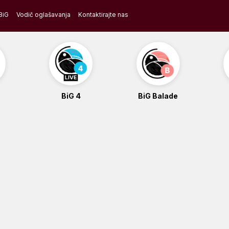
BiG
Vodič oglašavanja
Kontaktirajte nas
BiG 4
BiG Balade