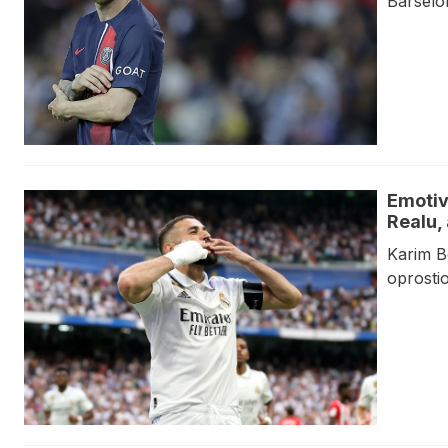
Barselon
Emotiv
Realu,
Karim B
oprosti