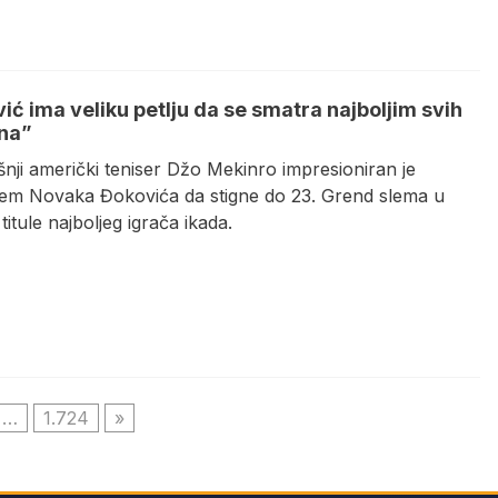
ić ima veliku petlju da se smatra najboljim svih
na”
nji američki teniser Džo Mekinro impresioniran je
em Novaka Đokovića da stigne do 23. Grend slema u
i titule najboljeg igrača ikada.
…
1.724
»