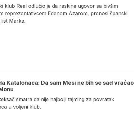
i klub Real odlučio je da raskine ugovor sa bivšim
kim reprezentativcem Edenom Azarom, prenosi španski
 list Marka.
a Katalonaca: Da sam Mesi ne bih se sad vraćao
elonu
eksač smatra da nije najbolji tajming za povratak
ca u voljeni klub.