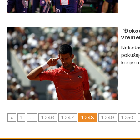
“Đokov
vreme
Nekadaš
pokušaj
karijeri 
«
1
…
1.246
1.247
1.248
1.249
1.250