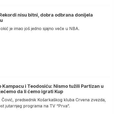
Rekordi nisu bitni, dobra odbrana donijela
du
okić je imao još jedno sjajno veče u NBA.
o Kampacu i Teodosiću: Nismo tužili Partizan u
djećemo da li ćemo igrati Kup
 Čović, predsednik Košarkaškog kluba Crvena zvezda,
ost jutarnjeg programa na TV “Prva”.