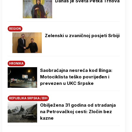
Danas je Sveta Petka Trnova
REGION
Zelenski u zvaničnoj posjeti Srbiji
HRONIKA
Saobraćajna nesreća kod Binga:
Motociklista teško povrijeđen i
prevezen u UKC Srpske
REPUBLIKA SRPSKA / BIH
Obilježena 31 godina od stradanja
na Petrovačkoj cesti: Zločin bez
kazne