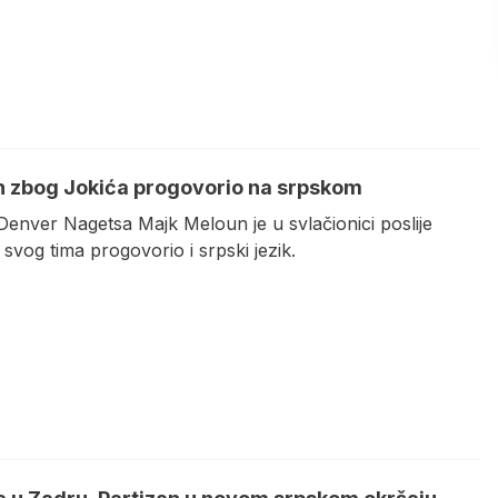
 zbog Jokića progovorio na srpskom
Denver Nagetsa Majk Meloun je u svlačionici poslije
svog tima progovorio i srpski jezik.