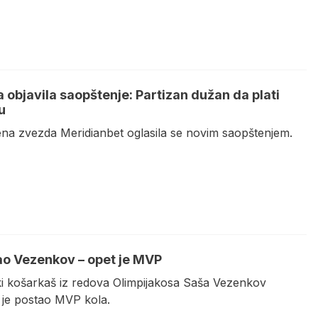
 objavila saopštenje: Partizan dužan da plati
u
na zvezda Meridianbet oglasila se novim saopštenjem.
ao Vezenkov – opet je MVP
i košarkaš iz redova Olimpijakosa Saša Vezenkov
je postao MVP kola.