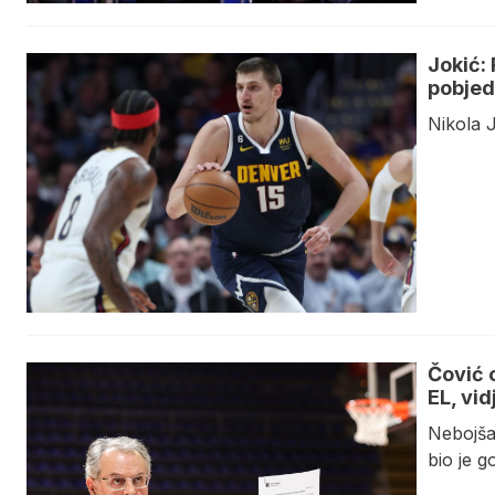
Jokić: 
pobje
Nikola J
Čović 
EL, vi
Nebojša
bio je g