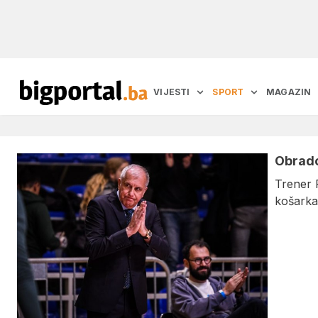
VIJESTI
SPORT
MAGAZIN
Obrado
Trener P
košarka