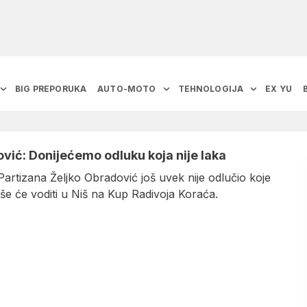
BIG PREPORUKA
AUTO-MOTO
TEHNOLOGIJA
EX YU
vić: Donijećemo odluku koja nije laka
artizana Željko Obradović još uvek nije odlučio koje
še će voditi u Niš na Kup Radivoja Koraća.