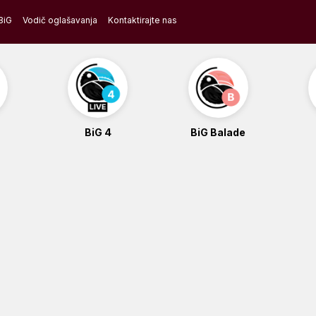
BiG
Vodič oglašavanja
Kontaktirajte nas
BiG 4
BiG Balade