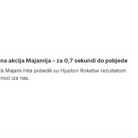
lna akcija Majamija – za 0,7 sekundi do pobjede
ši Majami Hita pobedili su Hjuston Roketse rezultatom
noći iza nas.