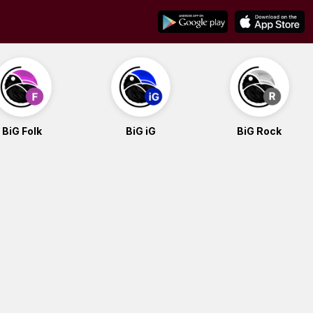
BiG Folk
BiG iG
BiG Rock