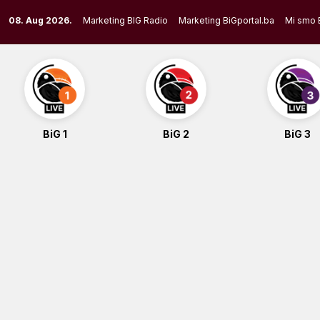
Skip
08. Aug 2026.
Marketing BIG Radio
Marketing BiGportal.ba
Mi smo 
to
content
BiG 1
BiG 2
BiG 3