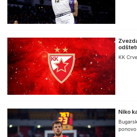
Zvezda
odštet
KK Crve
Niko k
Bugarsk
ponovo 