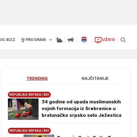
BIG BIZZ
PROGRAM
UŽIVO
TRENDING
NAJČITANIJE
REPUBLIKA SRPSKA / BIH
34 godine od upada muslimanskih
vojnih formacija iz Srebrenice u
bratunačko srpsko selo Јežestica
REPUBLIKA SRPSKA / BIH