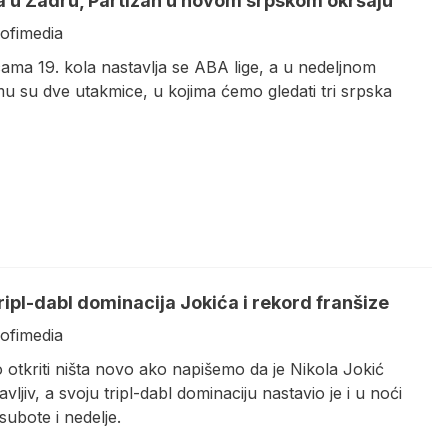
 u Zadru, Partizan u novom srpskom okršaju
rofimedia
ama 19. kola nastavlja se ABA lige, a u nedeljnom
u su dve utakmice, u kojima ćemo gledati tri srpska
ripl-dabl dominacija Jokića i rekord franšize
rofimedia
otkriti ništa novo ako napišemo da je Nikola Jokić
vljiv, a svoju tripl-dabl dominaciju nastavio je i u noći
ubote i nedelje.