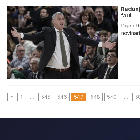
Radonj
faul
Dejan R
novinar
«
1
…
545
546
547
548
549
…
5