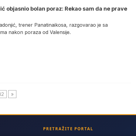
ić objasnio bolan poraz: Rekao sam da ne prave
adonjić, trener Panatinaikosa, razgovarao je sa
ima nakon poraza od Valensije.
82
»
PRETRAŽITE PORTAL