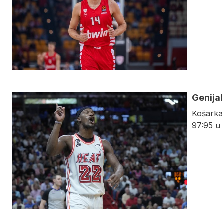
Genija
Košarka
97:95 u 