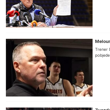
Meloun
Trener 
pobjede 