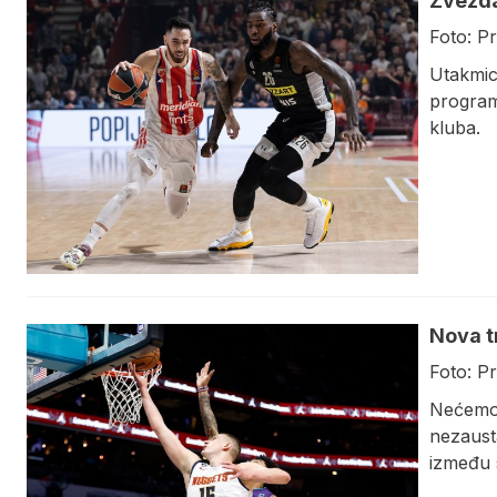
Zvezda
Foto: P
Utakmic
program
kluba.
Nova t
Foto: P
Nećemo 
nezausta
između s