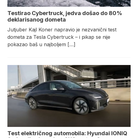
Testirao Cybertruck, jedva došao do 80%
deklarisanog dometa
Jutjuber Kajl Koner napravio je nezvanični test
dometa za Tesla Cybertruck – i pikap se nije
pokazao baš u najboljem […]
Test električnog automobila: Hyundai IONIQ