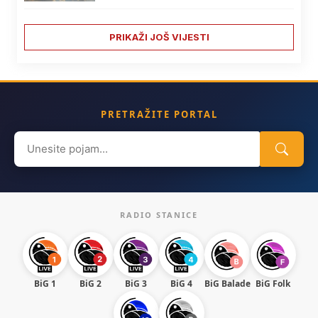
PRIKAŽI JOŠ VIJESTI
PRETRAŽITE PORTAL
Search
for:
RADIO STANICE
BiG 1
BiG 2
BiG 3
BiG 4
BiG Balade
BiG Folk