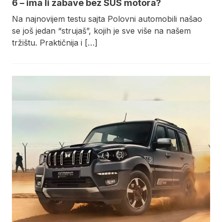
6 – ima li zabave bez SUS motora?
Na najnovijem testu sajta Polovni automobili našao
se još jedan “strujaš”, kojih je sve više na našem
tržištu. Praktičnija i […]