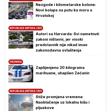
Nezgode i kilometarske kolone:
Novi kolaps na putu ka moru u
Hrvatskoj
REPUBLIKA SRPSKA / BIH
Autori sa Harvarda: Svi nametnuti
zakoni ništavni, jer visoki
predstavnik nije nikad imao
zakonodavna ovlaštenja
HRONIKA
Zaplijenjeno 20 kilograma
marihuane, uhapšen Zećanin
REPUBLIKA SRPSKA / BIH
Stiže promjena vremena:
Naoblačenje uz lokalnu kišu i
pljuskove