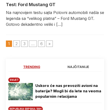
Test: Ford Mustang GT
Na najnovijem testu sajta Polovni automobili našla se
legenda sa “velikog platna” – Ford Mustang GT.
Gotovo dekadentno veliki i […]
1
2
3
…
6
»
TRENDING
NAJČITANIJE
SVIJET
Uskoro će nas prevoziti avioni na
baterije? Mogli bi da lete na veoma
popularnim relacijama
REPUBLIKA SRPSKA / BIH