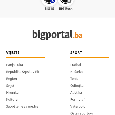
BiG iG
BiG Rock
VIJESTI
SPORT
Banja Luka
Fudbal
Republika Srpska / BiH
Košarka
Region
Tenis
Svijet
Odbojka
Hronika
Atletika
Kultura
Formula 1
Saopštenje za medije
Vaterpolo
Ostali sportovi