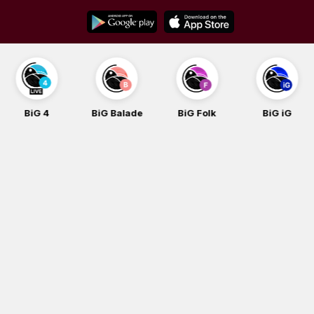
Skip
to
content
BiG 4
BiG Balade
BiG Folk
BiG iG