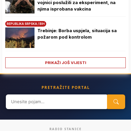
vojnici poslužili za eksperiment, na
njima isprobana vakcina
REPUBLIKA SRPSKA / BIH
Trebinje: Borba uspjela, situacija sa
požarom pod kontrolom
PRIKAŽI JOŠ VIJESTI
PRETRAŽITE PORTAL
Search
for:
RADIO STANICE