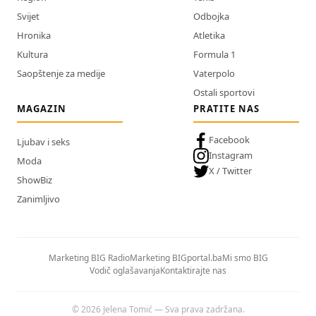
Svijet
Odbojka
Hronika
Atletika
Kultura
Formula 1
Saopštenje za medije
Vaterpolo
Ostali sportovi
MAGAZIN
PRATITE NAS
Facebook
Ljubav i seks
Instagram
Moda
X / Twitter
ShowBiz
Zanimljivo
Marketing BIG Radio
Marketing BIGportal.ba
Mi smo BIG
Vodič oglašavanja
Kontaktirajte nas
© 2026 Jelena Tomić — Sva prava zadržana.