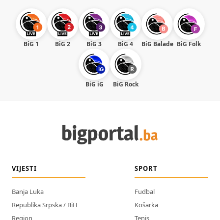
BiG 1
BiG 2
BiG 3
BiG 4
BiG Balade
BiG Folk
BiG iG
BiG Rock
VIJESTI
SPORT
Banja Luka
Fudbal
Republika Srpska / BiH
Košarka
Region
Tenis