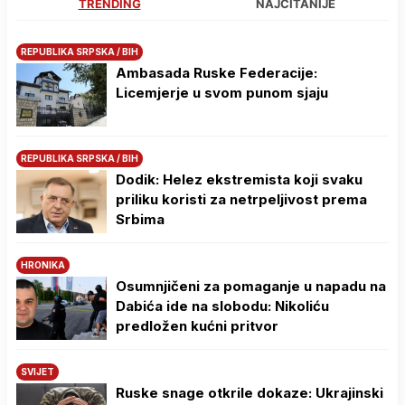
TRENDING
NAJČITANIJE
REPUBLIKA SRPSKA / BIH
Ambasada Ruske Federacije:
Licemjerje u svom punom sjaju
REPUBLIKA SRPSKA / BIH
Dodik: Helez ekstremista koji svaku
priliku koristi za netrpeljivost prema
Srbima
HRONIKA
Osumnjičeni za pomaganje u napadu na
Dabića ide na slobodu: Nikoliću
predložen kućni pritvor
SVIJET
Ruske snage otkrile dokaze: Ukrajinski