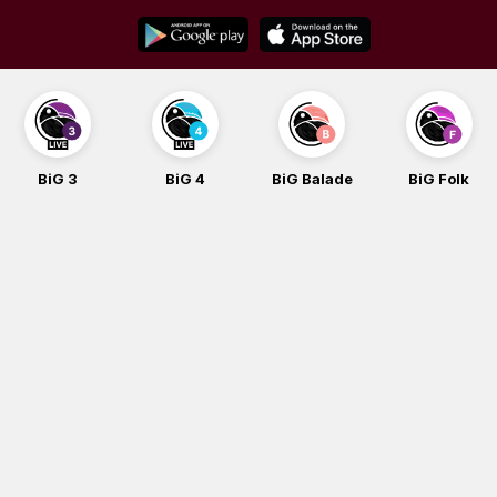
Skip
to
content
BiG 3
BiG 4
BiG Balade
BiG Folk