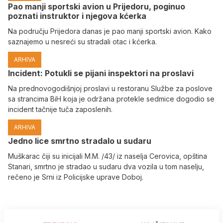
Pao manji sportski avion u Prijedoru, poginuo
poznati instruktor i njegova kćerka
Na području Prijedora danas je pao manji sportski avion. Kako
saznajemo u nesreći su stradali otac i kćerka.
ARHIVA
Incident: Potukli se pijani inspektori na proslavi
Na prednovogodišnjoj proslavi u restoranu Službe za poslove
sa strancima BiH koja je održana protekle sedmice dogodio se
incident tačnije tuča zaposlenih.
ARHIVA
Јedno lice smrtno stradalo u sudaru
Muškarac čiji su inicijali M.M. /43/ iz naselja Cerovica, opština
Stanari, smrtno je stradao u sudaru dva vozila u tom naselju,
rečeno je Srni iz Policijske uprave Doboj.