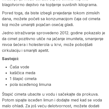
blagotvorno dejstvo na topljenje suvišnih kilograma.
Pored toga, da biste izbegli prejedanje tokom zimskih
dana, možete početi sa konzumacijom čaja od cimeta
koji može umanjiti pojačan osećaj gladi.
Jedno istraživanje sprovedeno 2012. godine pokazalo je
da cimet pozitivno utiče na jačanje imuniteta, smanjenje
nivoa šećera i holesterola u krvi, može poboljšati
cirkulaciju i smanjiti apetit.
Sastojci:
Čaša vode
kašičica meda
1 štapić cimeta
pola isceđenog limuna
Štapić cimeta ubacite u vodu i sačekajte da prokuva.
Potom sipajte isceđen limun i dodajte med kad se voda
malo ohladi. Za još veću delotvornost, možete dodati