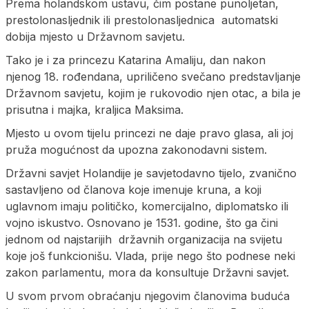
Prema holandskom ustavu, čim postane punoljetan,
prestolonasljednik ili prestolonasljednica automatski
dobija mjesto u Državnom savjetu.
Tako je i za princezu Katarina Amaliju, dan nakon
njenog 18. rođendana, upriličeno svečano predstavljanje
Državnom savjetu, kojim je rukovodio njen otac, a bila je
prisutna i majka, kraljica Maksima.
Mjesto u ovom tijelu princezi ne daje pravo glasa, ali joj
pruža mogućnost da upozna zakonodavni sistem.
Državni savjet Holandije je savjetodavno tijelo, zvanično
sastavljeno od članova koje imenuje kruna, a koji
uglavnom imaju političko, komercijalno, diplomatsko ili
vojno iskustvo. Osnovano je 1531. godine, što ga čini
jednom od najstarijih državnih organizacija na svijetu
koje još funkcionišu. Vlada, prije nego što podnese neki
zakon parlamentu, mora da konsultuje Državni savjet.
U svom prvom obraćanju njegovim članovima buduća