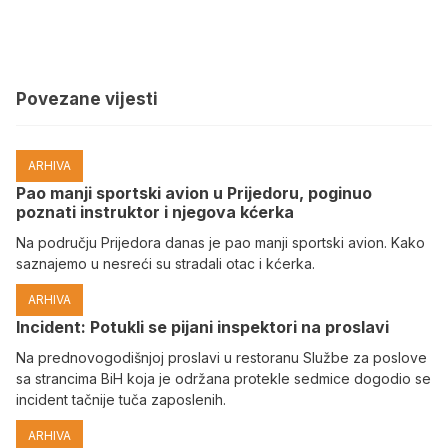
Povezane vijesti
ARHIVA
Pao manji sportski avion u Prijedoru, poginuo
poznati instruktor i njegova kćerka
Na području Prijedora danas je pao manji sportski avion. Kako
saznajemo u nesreći su stradali otac i kćerka.
ARHIVA
Incident: Potukli se pijani inspektori na proslavi
Na prednovogodišnjoj proslavi u restoranu Službe za poslove
sa strancima BiH koja je održana protekle sedmice dogodio se
incident tačnije tuča zaposlenih.
ARHIVA