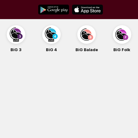
Skip
to
content
BiG 3
BiG 4
BiG Balade
BiG Folk