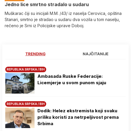
Јedno lice smrtno stradalo u sudaru
Muškarac čiji su inicijali M.M. /43/ iz naselja Cerovica, opština
Stanari, smrtno je stradao u sudaru dva vozila u tom naselju,
rečeno je Srni iz Policijske uprave Doboj.
TRENDING
NAJČITANIJE
REPUBLIKA SRPSKA / BIH
Ambasada Ruske Federacije:
Licemjerje u svom punom sjaju
REPUBLIKA SRPSKA / BIH
Dodik: Helez ekstremista koji svaku
priliku koristi za netrpeljivost prema
Srbima