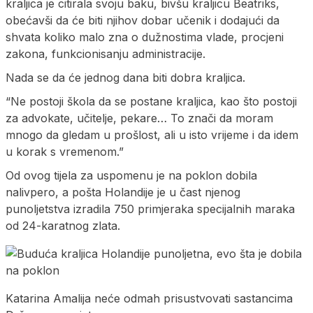
kraljica je citirala svoju baku, bivšu kraljicu Beatriks,
obećavši da će biti njihov dobar učenik i dodajući da
shvata koliko malo zna o dužnostima vlade, procjeni
zakona, funkcionisanju administracije.
Nada se da će jednog dana biti dobra kraljica.
“Ne postoji škola da se postane kraljica, kao što postoji
za advokate, učitelje, pekare… To znači da moram
mnogo da gledam u prošlost, ali u isto vrijeme i da idem
u korak s vremenom.”
Od ovog tijela za uspomenu je na poklon dobila
nalivpero, a pošta Holandije je u čast njenog
punoljetstva izradila 750 primjeraka specijalnih maraka
od 24-karatnog zlata.
Katarina Amalija neće odmah prisustvovati sastancima