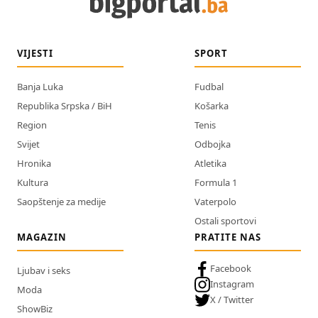
VIJESTI
SPORT
Banja Luka
Fudbal
Republika Srpska / BiH
Košarka
Region
Tenis
Svijet
Odbojka
Hronika
Atletika
Kultura
Formula 1
Saopštenje za medije
Vaterpolo
Ostali sportovi
MAGAZIN
PRATITE NAS
Facebook
Ljubav i seks
Instagram
Moda
X / Twitter
ShowBiz