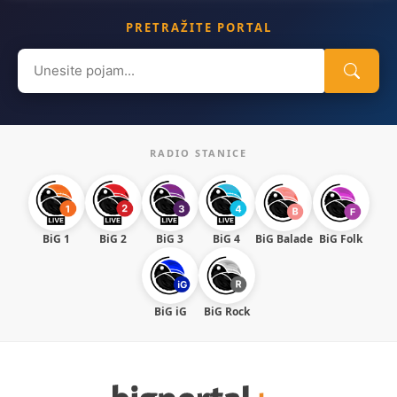
PRETRAŽITE PORTAL
Search
for:
RADIO STANICE
BiG 1
BiG 2
BiG 3
BiG 4
BiG Balade
BiG Folk
BiG iG
BiG Rock