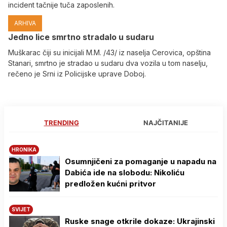
incident tačnije tuča zaposlenih.
ARHIVA
Јedno lice smrtno stradalo u sudaru
Muškarac čiji su inicijali M.M. /43/ iz naselja Cerovica, opština
Stanari, smrtno je stradao u sudaru dva vozila u tom naselju,
rečeno je Srni iz Policijske uprave Doboj.
TRENDING
NAJČITANIJE
HRONIKA
Osumnjičeni za pomaganje u napadu na
Dabića ide na slobodu: Nikoliću
predložen kućni pritvor
SVIJET
Ruske snage otkrile dokaze: Ukrajinski