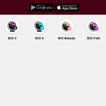
Skip
to
content
BiG 3
BiG 4
BiG Balade
BiG Folk