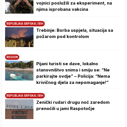
vojnici poslužili za eksperiment, na
njima isprobana vakcina
REPUBLIKA SRPSKA / BIH
Trebinje: Borba uspjela, situacija sa
požarom pod kontrolom
REGION
Pijani turisti se dave, lokalno
stanovništvo snima i smiju se: “Ne
parkirajte ovdje” – Policija: “Nema
krivičnog djela za nepomaganje!”
REPUBLIKA SRPSKA / BIH
Zenički rudari drugu noć zaredom
prenoćili u jami Raspotočje