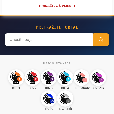
PRIKAŽI JOŠ VIJESTI
PRETRAŽITE PORTAL
Search
for:
RADIO STANICE
BiG 1
BiG 2
BiG 3
BiG 4
BiG Balade
BiG Folk
BiG iG
BiG Rock