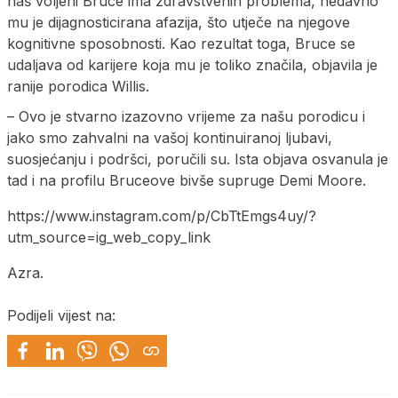
naš voljeni Bruce ima zdravstvenih problema, nedavno
mu je dijagnosticirana afazija, što utječe na njegove
kognitivne sposobnosti. Kao rezultat toga, Bruce se
udaljava od karijere koja mu je toliko značila, objavila je
ranije porodica Willis.
– Ovo je stvarno izazovno vrijeme za našu porodicu i
jako smo zahvalni na vašoj kontinuiranoj ljubavi,
suosjećanju i podršci, poručili su. Ista objava osvanula je
tad i na profilu Bruceove bivše supruge Demi Moore.
https://www.instagram.com/p/CbTtEmgs4uy/?
utm_source=ig_web_copy_link
Azra.
Podijeli vijest na: