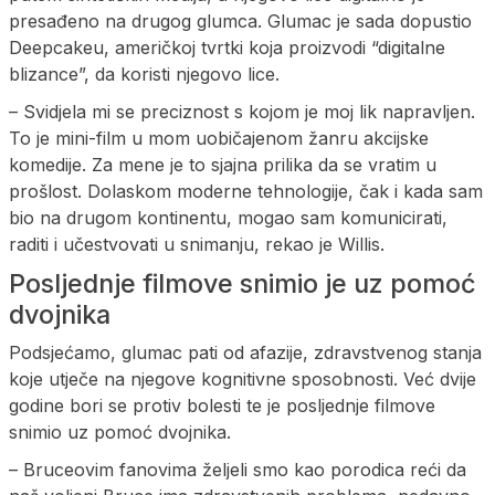
presađeno na drugog glumca. Glumac je sada dopustio
Deepcakeu, američkoj tvrtki koja proizvodi “digitalne
blizance”, da koristi njegovo lice.
– Svidjela mi se preciznost s kojom je moj lik napravljen.
To je mini-film u mom uobičajenom žanru akcijske
komedije. Za mene je to sjajna prilika da se vratim u
prošlost. Dolaskom moderne tehnologije, čak i kada sam
bio na drugom kontinentu, mogao sam komunicirati,
raditi i učestvovati u snimanju, rekao je Willis.
Posljednje filmove snimio je uz pomoć
dvojnika
Podsjećamo, glumac pati od afazije, zdravstvenog stanja
koje utječe na njegove kognitivne sposobnosti. Već dvije
godine bori se protiv bolesti te je posljednje filmove
snimio uz pomoć dvojnika.
– Bruceovim fanovima željeli smo kao porodica reći da