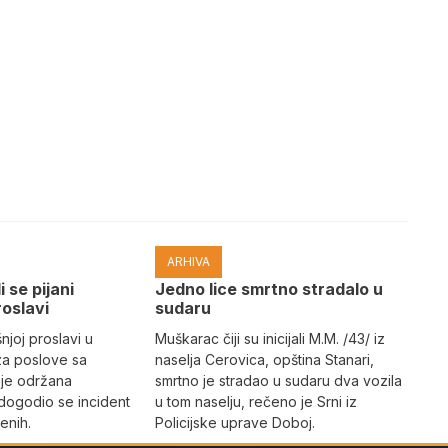
ARHIVA
i se pijani
Јedno lice smrtno stradalo u
roslavi
sudaru
joj proslavi u
Muškarac čiji su inicijali M.M. /43/ iz
za poslove sa
naselja Cerovica, opština Stanari,
 je održana
smrtno je stradao u sudaru dva vozila
dogodio se incident
u tom naselju, rečeno je Srni iz
enih.
Policijske uprave Doboj.