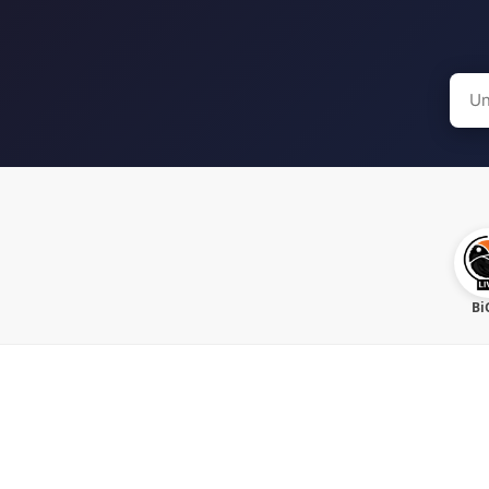
Sear
for:
Bi