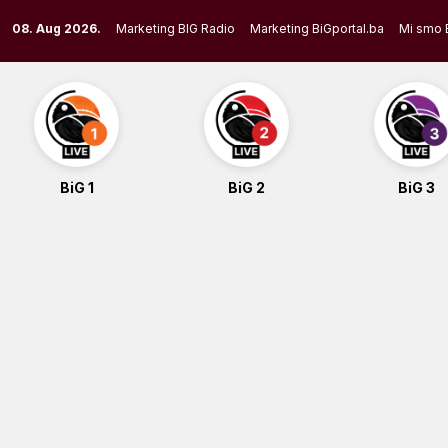
Skip
08. Aug 2026.
Marketing BIG Radio
Marketing BiGportal.ba
Mi smo 
to
content
BiG 1
BiG 2
BiG 3