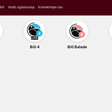
BiG
Vodič oglašavanja
Kontaktirajte nas
BiG 4
BiG Balade