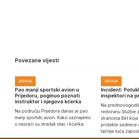
Povezane vijesti
ARHIVA
ARHIVA
Pao manji sportski avion u
Incident: Potukl
Prijedoru, poginuo poznati
inspektori na p
instruktor i njegova kćerka
Na prednovogodišn
Na području Prijedora danas je pao
restoranu Službe 
manji sportski avion. Kako saznajemo
strancima BiH koja
u nesreći su stradali otac i kćerka.
protekle sedmice 
tačnije tuča zaposl