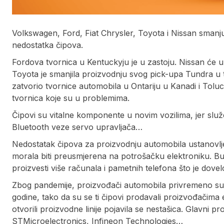
Volkswagen, Ford, Fiat Chrysler, Toyota i Nissan smanjuj
nedostatka čipova.
Fordova tvornica u Kentuckyju je u zastoju. Nissan će 
Toyota je smanjila proizvodnju svog pick-upa Tundra u t
zatvorio tvornice automobila u Ontariju u Kanadi i Toluc
tvornica koje su u problemima.
Čipovi su vitalne komponente u novim vozilima, jer slu
Bluetooth veze servo upravljača…
Nedostatak čipova za proizvodnju automobila ustanovljen
morala biti preusmjerena na potrošačku elektroniku. Buduć
proizvesti više računala i pametnih telefona što je dove
Zbog pandemije, proizvođači automobila privremeno su za
godine, tako da su se ti čipovi prodavali proizvođačim
otvorili proizvodne linije pojavila se nestašica. Glavni
STMicroelectronics, Infineon Technologies…