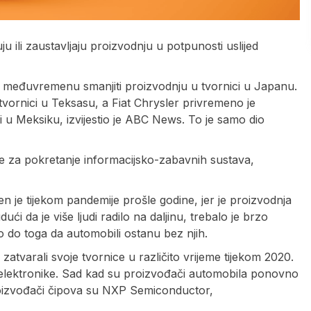
u ili zaustavljaju proizvodnju u potpunosti uslijed
u međuvremenu smanjiti proizvodnju u tvornici u Japanu.
vornici u Teksasu, a Fiat Chrysler privremeno je
i u Meksiku, izvijestio je ABC News. To je samo dio
že za pokretanje informacijsko-zabavnih sustava,
 je tijekom pandemije prošle godine, jer je proizvodnja
i da je više ljudi radilo na daljinu, trebalo je brzo
lo do toga da automobili ostanu bez njih.
tvarali svoje tvornice u različito vrijeme tijekom 2020.
a elektronike. Sad kad su proizvođači automobila ponovno
 proizvođači čipova su NXP Semiconductor,