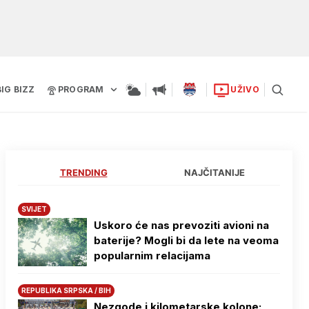
BIG BIZZ
PROGRAM
UŽIVO
TRENDING
NAJČITANIJE
SVIJET
Uskoro će nas prevoziti avioni na
baterije? Mogli bi da lete na veoma
popularnim relacijama
REPUBLIKA SRPSKA / BIH
Nezgode i kilometarske kolone: