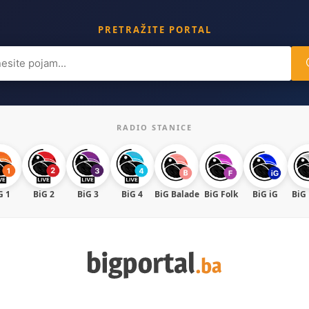
PRETRAŽITE PORTAL
ch
RADIO STANICE
G 1
BiG 2
BiG 3
BiG 4
BiG Balade
BiG Folk
BiG iG
BiG