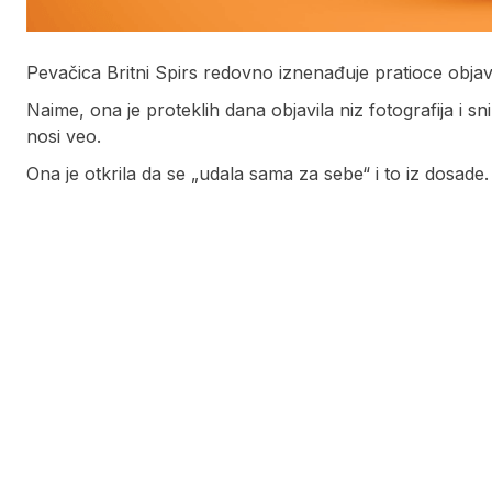
Pevačica Britni Spirs redovno iznenađuje pratioce obj
Naime, ona je proteklih dana objavila niz fotografija i sn
nosi veo.
Ona je otkrila da se „udala sama za sebe“ i to iz dosade.