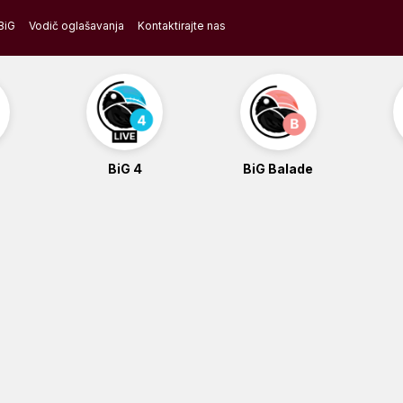
BiG
Vodič oglašavanja
Kontaktirajte nas
BiG 4
BiG Balade