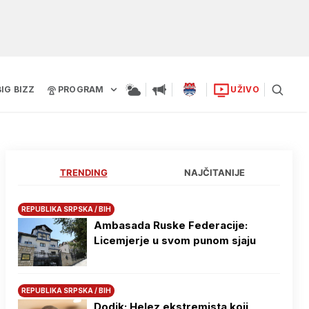
BIG BIZZ
PROGRAM
UŽIVO
TRENDING
NAJČITANIJE
REPUBLIKA SRPSKA / BIH
Ambasada Ruske Federacije:
Licemjerje u svom punom sjaju
REPUBLIKA SRPSKA / BIH
Dodik: Helez ekstremista koji