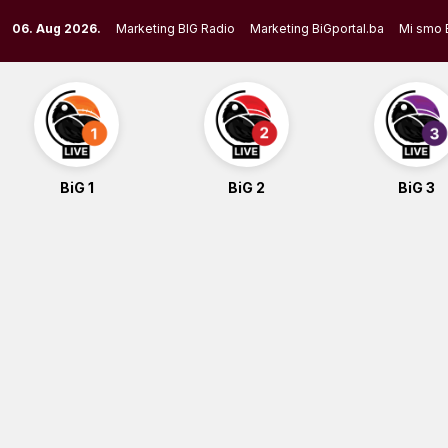
Skip
06. Aug 2026.
Marketing BIG Radio
Marketing BiGportal.ba
Mi smo 
to
content
BiG 1
BiG 2
BiG 3