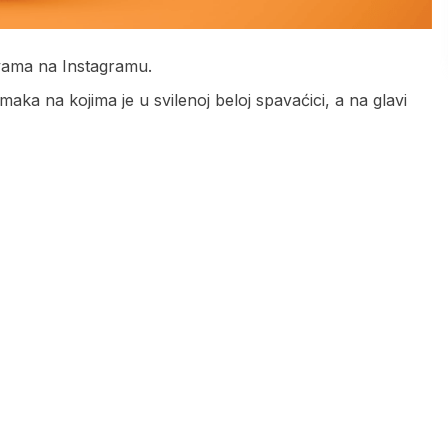
avama na Instagramu.
imaka na kojima je u svilenoj beloj spavaćici, a na glavi