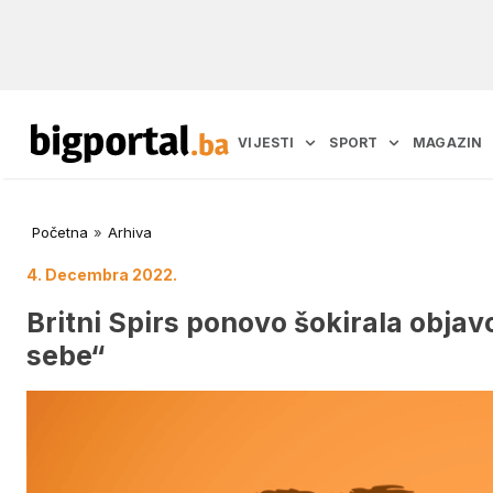
VIJESTI
SPORT
MAGAZIN
Početna
»
Arhiva
4. Decembra 2022.
Britni Spirs ponovo šokirala objav
sebe“