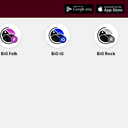
BiG Folk
BiG iG
BiG Rock