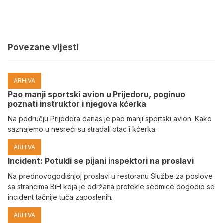
Povezane vijesti
ARHIVA
Pao manji sportski avion u Prijedoru, poginuo
poznati instruktor i njegova kćerka
Na području Prijedora danas je pao manji sportski avion. Kako
saznajemo u nesreći su stradali otac i kćerka.
ARHIVA
Incident: Potukli se pijani inspektori na proslavi
Na prednovogodišnjoj proslavi u restoranu Službe za poslove
sa strancima BiH koja je održana protekle sedmice dogodio se
incident tačnije tuča zaposlenih.
ARHIVA