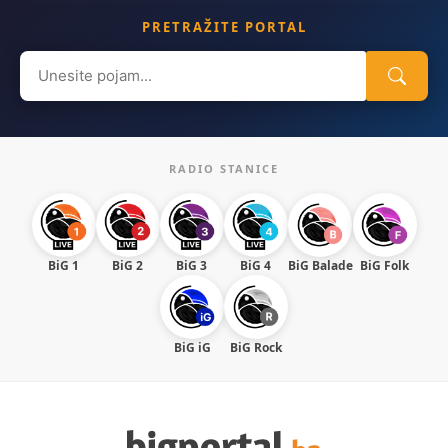
PRETRAŽITE PORTAL
Search
for:
RADIO STANICE
BiG 1
BiG 2
BiG 3
BiG 4
BiG Balade
BiG Folk
BiG iG
BiG Rock