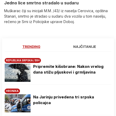
Јedno lice smrtno stradalo u sudaru
Muškarac čiji su inicijali M.M. /43/ iz naselja Cerovica, opština
Stanari, smrtno je stradao u sudaru dva vozila u tom naselju,
rečeno je Srni iz Policijske uprave Doboj.
TRENDING
NAJČITANIJE
REPUBLIKA SRPSKA / BIH
Pripremite kišobrane: Nakon vrelog
dana stižu pljuskovi i grmljavina
HRONIKA
Na Јarinju privedena tri srpska
policajca