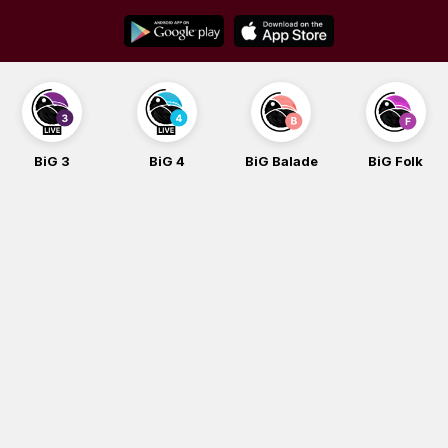
Skip
to
content
BiG 3
BiG 4
BiG Balade
BiG Folk