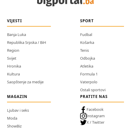
VIJESTI
SPORT
Banja Luka
Fudbal
Republika Srpska / BiH
Košarka
Region
Tenis
Svijet
Odbojka
Hronika
Atletika
Kultura
Formula 1
Saopštenje za medije
Vaterpolo
Ostali sportovi
MAGAZIN
PRATITE NAS
Facebook
Ljubav i seks
Instagram
Moda
X / Twitter
ShowBiz