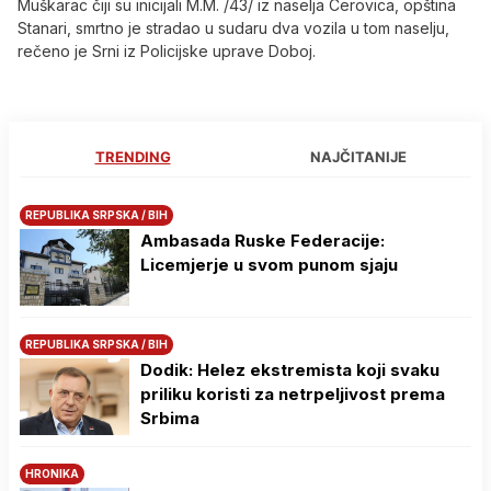
Muškarac čiji su inicijali M.M. /43/ iz naselja Cerovica, opština
Stanari, smrtno je stradao u sudaru dva vozila u tom naselju,
rečeno je Srni iz Policijske uprave Doboj.
TRENDING
NAJČITANIJE
REPUBLIKA SRPSKA / BIH
Ambasada Ruske Federacije:
Licemjerje u svom punom sjaju
REPUBLIKA SRPSKA / BIH
Dodik: Helez ekstremista koji svaku
priliku koristi za netrpeljivost prema
Srbima
HRONIKA