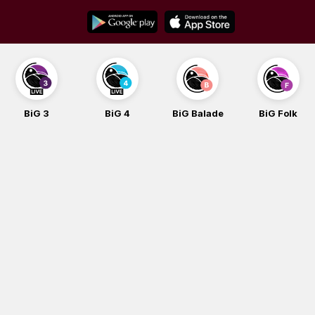
Skip
to
content
BiG 4
BiG Balade
BiG Folk
BiG iG