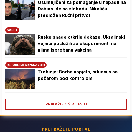
Osumnjičeni za pomaganje u napadu na
Dabića ide na slobodu: Nikoliću
predložen kućni pritvor
SVIJET
Ruske snage otkrile dokaze: Ukrajinski
vojnici poslužili za eksperiment, na
njima isprobana vakcina
REPUBLIKA SRPSKA / BIH
Trebinje: Borba uspjela, situacija sa
požarom pod kontrolom
PRIKAŽI JOŠ VIJESTI
PRETRAŽITE PORTAL