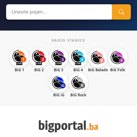
Search
for:
RADIO STANICE
BiG 1
BiG 2
BiG 3
BiG 4
BiG Balade
BiG Folk
BiG iG
BiG Rock