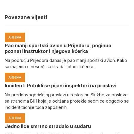
Povezane vijesti
ARHIVA
Pao manji sportski avion u Prijedoru, poginuo
poznati instruktor i njegova kćerka
Na području Prijedora danas je pao manji sportski avion. Kako
saznajemo u nesreći su stradali otac i kćerka.
ARHIVA
Incident: Potukli se pijani inspektori na proslavi
Na prednovogodišnjoj proslavi u restoranu Službe za poslove
sa strancima BiH koja je održana protekle sedmice dogodio se
incident tačnije tuča zaposlenih.
ARHIVA
Јedno lice smrtno stradalo u sudaru