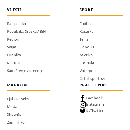
VIJESTI
SPORT
Banja Luka
Fudbal
Republika Srpska / BiH
Košarka
Region
Tenis
Svijet
Odbojka
Hronika
Atletika
Kultura
Formula 1
Saopštenje za medije
Vaterpolo
Ostali sportovi
MAGAZIN
PRATITE NAS
Facebook
Ljubav i seks
Instagram
Moda
X / Twitter
ShowBiz
Zanimljivo